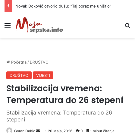
Novak Đoković otvorio dušu: “Taj poraz me uništio”
Meni
P
Početna
/
DRUŠTVO
DRUŠTVO
VIJESTI
Stabilizacija vremena:
Temperatura do 26 stepeni
Stabilizacija vremena: Temperatura do 26
stepeni
Goran Dakic
S
20 Maja, 2026
0
1 minut čitanja