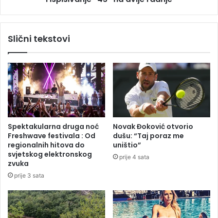
b
n
i
j
v
i
Slični tekstovi
š
č
i
e
z
n
a
i
t
z
v
a
o
p
r
o
e
s
Spektakularna druga noć
Novak Đoković otvorio
n
i
Freshwave festivala : Od
dušu: “Taj poraz me
i
p
regionalnih hitova do
uništio”
k
a
svjetskog elektronskog
prije 4 sata
l
n
zvuka
o
j
prije 3 sata
g
e
o
c
r
r
a
v