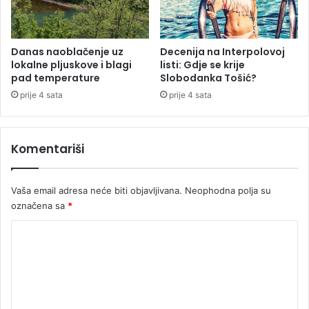
J
e
a
n
s
e
e
f
Danas naoblačenje uz
Decenija na Interpolovoj
n
lokalne pljuskove i blagi
listi: Gdje se krije
a
pad temperature
Slobodanka Tošić?
o
r
v
b
prije 4 sata
prije 4 sata
a
e
c
i
i
Komentariši
s
p
i
Vaša email adresa neće biti objavljivana.
Neophodna polja su
s
označena sa
*
i
v
K
a
o
n
j
m
e
e
“