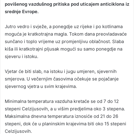
povišenog vazdušnog pritiska pod uticajem anticiklona iz
srednje Evrope.
Jutro vedro i svježe, a ponegdje uz rijeke i po kotlinama
moguća je kratkotrajna magla. Tokom dana preovladavaće
sunčano i toplo vrijeme uz promjenljivu oblačnost. Slaba
kiša ili kratkotrajni pljusak mogući su samo ponegdje na
sjeveru i istoku.
Vjetar će biti slab, na istoku i jugu umjeren, sjevernih
smjerova. U večernjim časovima očekuje se pojačanje
sjevernog vjetra u svim krajevima.
Minimalna temperatura vazduha kretaće se od 7 do 12
stepeni Celzijusovih, a u višim predjelima oko 3 stepena.
Maksimalna dnevna temperatura iznosiće od 21 do 26
stepeni, dok će u planinskim krajevima biti oko 15 stepeni
Celzijusovih.