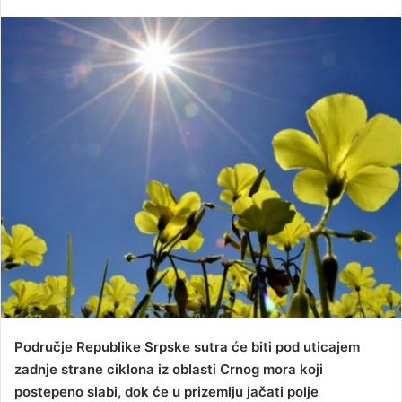
e
n
d
a
n
e
m
a
i
l
Područje Republike Srpske sutra će biti pod uticajem
zadnje strane ciklona iz oblasti Crnog mora koji
postepeno slabi, dok će u prizemlju jačati polje