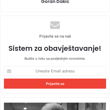
Goran Dakic
Prijavite se na naš
Sistem za obavještavanje!
Budite u toku sa posljednjim novostima.
U
n
e
s
i
t
e
E
P
m