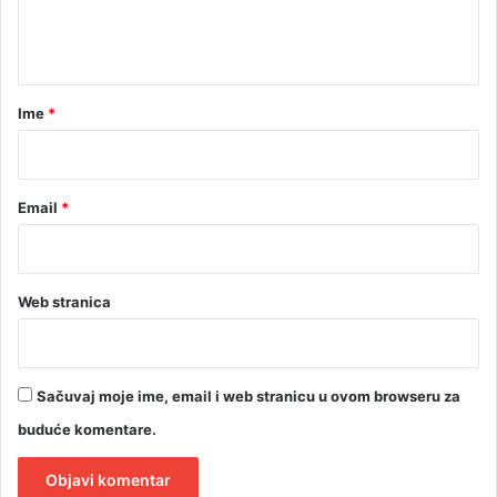
4
n
S
t
”
n
a
a
r
Ime
*
d
*
v
i
j
Email
*
e
r
a
d
Web stranica
n
j
e
Sačuvaj moje ime, email i web stranicu u ovom browseru za
buduće komentare.