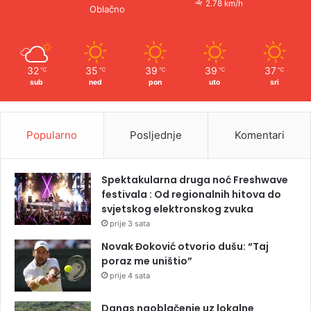
2.78 km/h
Oblačno
32
35
39
39
37
℃
℃
℃
℃
℃
sub
ned
pon
uto
sri
Popularno
Posljednje
Komentari
Spektakularna druga noć Freshwave
festivala : Od regionalnih hitova do
svjetskog elektronskog zvuka
prije 3 sata
Novak Đoković otvorio dušu: “Taj
poraz me uništio”
prije 4 sata
Danas naoblačenje uz lokalne