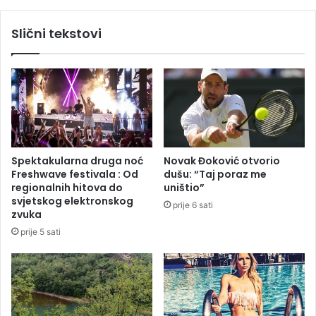
e
n
s
o
Slični tekstovi
n
v
i
c
m
i
l
b
j
r
e
i
n
l
a
j
i
i
Spektakularna druga noć
Novak Đoković otvorio
z
r
Freshwave festivala : Od
dušu: “Taj poraz me
v
a
regionalnih hitova do
uništio”
a
l
svjetskog elektronskog
prije 6 sati
z
i
zvuka
d
u
prije 5 sati
u
R
h
i
a
m
,
u
r
:
a
O