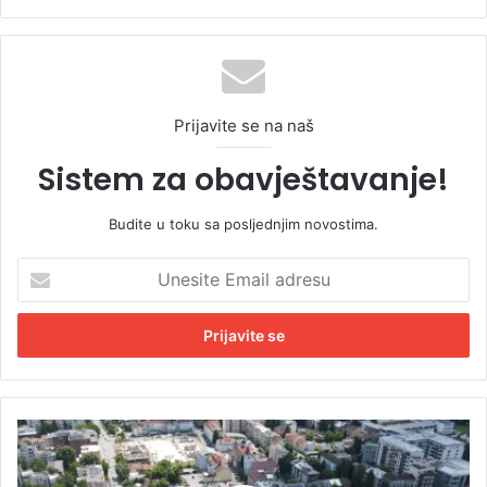
Prijavite se na naš
Sistem za obavještavanje!
Budite u toku sa posljednjim novostima.
U
n
e
s
i
t
e
E
C
m
i
a
j