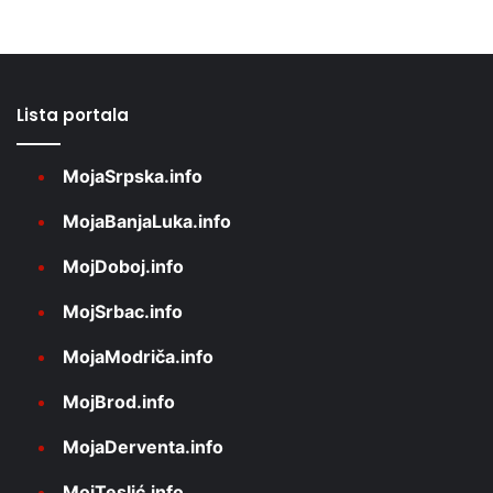
Lista portala
MojaSrpska.info
MojaBanjaLuka.info
MojDoboj.info
MojSrbac.info
MojaModriča.info
MojBrod.info
MojaDerventa.info
MojTeslić.info