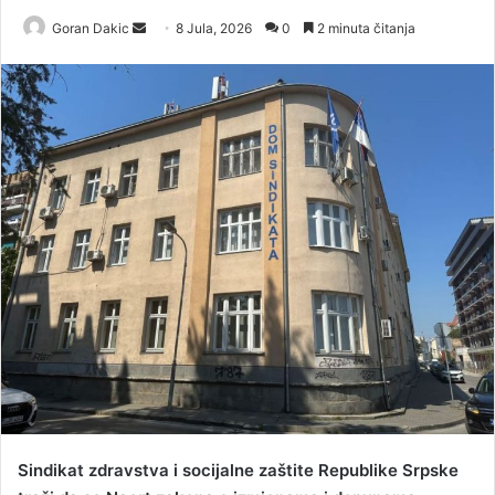
Goran Dakic
S
8 Jula, 2026
0
2 minuta čitanja
e
n
d
a
n
e
m
a
i
l
Sindikat zdravstva i socijalne zaštite Republike Srpske