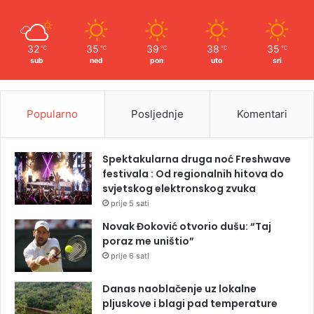
32
35
39
38
35
℃
℃
℃
℃
℃
sub
ned
pon
uto
sri
Popularno
Posljednje
Komentari
Spektakularna druga noć Freshwave
festivala : Od regionalnih hitova do
svjetskog elektronskog zvuka
prije 5 sati
Novak Đoković otvorio dušu: “Taj
poraz me uništio”
prije 6 sati
Danas naoblačenje uz lokalne
pljuskove i blagi pad temperature