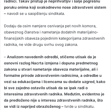
radnici. Takav pristup je neprihvatljiv i šalje pogrešnu
poruku onima koji svakodnevno nose zdravstveni sistem
–
navodi se u saopštenju sindikata.
Dodaju da osim namjere osnivanja pet novih komora,
obaveznog članstva i nametanja dodatnih materijalno-
finansijskih obaveza pojedinim kategorijama zdravstvenih
radnika, ne vide drugu svrhu ovog zakona.
–
Analizom navedenih odredbi, stičemo utisak da je
osnovni razlog Nacrta izmjena i dopuna predmetnog
zakona u stvari nametanje obaveza materijalne, ali i
formalne prirode zdravstvenim radnicima, a odredbe u
vezi sa edukacijama i licencama su dodate uzgred, kako
bi sve zajedno ostavilo utisak da se ipak radi o
interesima zdravstvenih radnika. Međutim, evidentno je
da predloženo nije u interesu zdravstvenih radnika, što
se vidi iz naprijed obrazloženog –
tvrde u sindikatu.