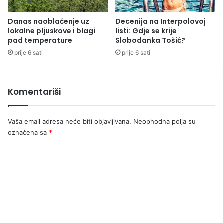
s
s
p
v
Danas naoblačenje uz
Decenija na Interpolovoj
i
lokalne pljuskove i blagi
listi: Gdje se krije
o
pad temperature
Slobodanka Tošić?
s
j
a
i
prije 6 sati
prije 6 sati
n
l
t
i
e
1
Komentariši
n
7
d
p
e
r
Vaša email adresa neće biti objavljivana.
Neophodna polja su
r
i
označena sa
*
z
n
K
a
o
n
j
m
a
e
n