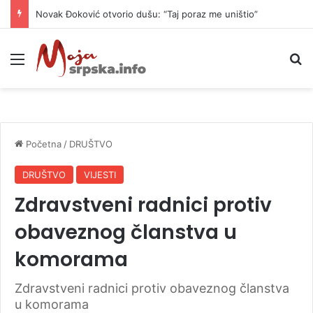
Novak Đoković otvorio dušu: “Taj poraz me uništio”
Meni
P
Početna
/
DRUŠTVO
DRUŠTVO
VIJESTI
Zdravstveni radnici protiv
obaveznog članstva u
komorama
Zdravstveni radnici protiv obaveznog članstva
u komorama