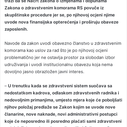
traži da se Nacrt zakona o izmjenama i dopunama
Zakona o zdravstvenim komorama RS povuče iz
skupštinske procedure jer se, po njihovoj ocjeni njime
uvode nova finansijska opterećenja i proširuju obaveze
zaposlenih.
Navode da zakon uvodi obavezno članstvo u zdravstvenim
komorama kao uslov za rad što je po njihovoj ocjeni
problematično jer ne ostavlja prostor za slobodan izbor
udruživanja i uvodi institucionalnu obavezu koja nema
dovoljno jasno obrazložen javni interes.
–
U trenutku kada se zdravstveni sistem suočava sa
nedostatkom kadrova, odlaskom zdravstvenih radnika i
nedovoljnim primanjima, umjesto mjera koje će poboljšati
njihov položaj predlaže se Zakon kojim se uvode nove
članarine, nove naknade, novi administrativni postupci
koje će neposredno ili posredno plaćati sami zdravstveni