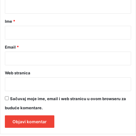
t
a
r
Ime
*
*
Email
*
Web stranica
Sačuvaj moje ime, email i web stranicu u ovom browseru za
buduće komentare.
A