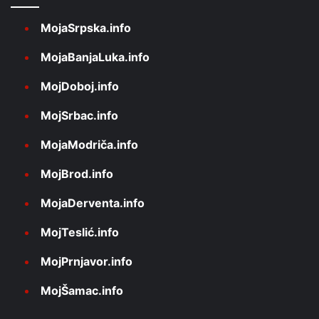
MojaSrpska.info
MojaBanjaLuka.info
MojDoboj.info
MojSrbac.info
MojaModriča.info
MojBrod.info
MojaDerventa.info
MojTeslić.info
MojPrnjavor.info
MojŠamac.info