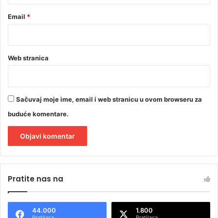
Email
*
Web stranica
Sačuvaj moje ime, email i web stranicu u ovom browseru za
buduće komentare.
A
l
Pratite nas na
t
e
44.000
1.800
r
Pratilaca
Pratilaca