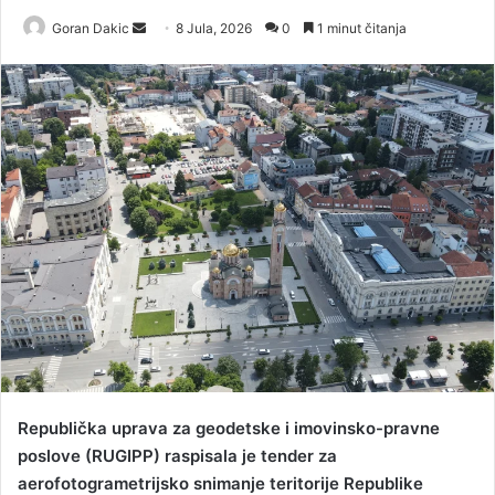
Goran Dakic
S
8 Jula, 2026
0
1 minut čitanja
e
n
d
a
n
e
m
a
i
l
Republička uprava za geodetske i imovinsko-pravne
poslove (RUGIPP) raspisala je tender za
aerofotogrametrijsko snimanje teritorije Republike