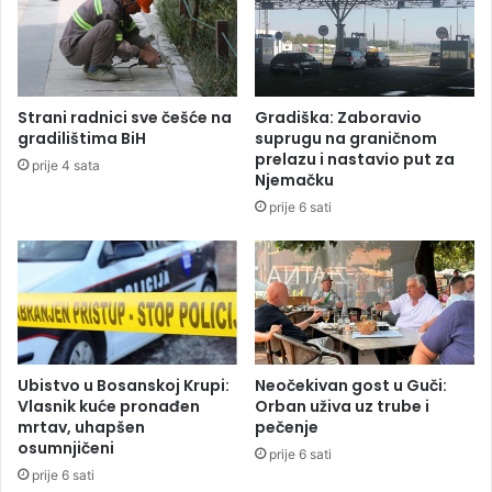
n
p
o
r
o
t
i
Strani radnici sve češće na
Gradiška: Zaboravio
v
gradilištima BiH
suprugu na graničnom
o
prelazu i nastavio put za
prije 4 sata
b
Njemačku
a
prije 6 sati
v
e
z
n
o
g
č
l
Ubistvo u Bosanskoj Krupi:
Neočekivan gost u Guči:
a
Vlasnik kuće pronađen
Orban uživa uz trube i
mrtav, uhapšen
pečenje
n
osumnjičeni
s
prije 6 sati
t
prije 6 sati