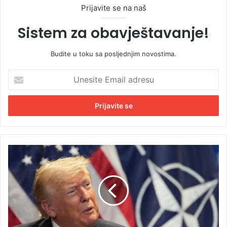
Prijavite se na naš
Sistem za obavještavanje!
Budite u toku sa posljednjim novostima.
U
n
e
s
i
t
e
E
T
m
r
a
a
i
m
l
p
a
:
d
P
r
r