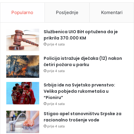
Popularno
Posljednje
Komentari
Službenica UIO BiH optužena da je
prikrila 370.000 KM
prije 4 sata
Policija istražuje dječaka (12) nakon
četiri požara u parku
prije 4 sata
Srbija ide na Svjetsko prvenstvo:
Velika pobjeda rukometaša u
“Pioniru”
prije 4 sata
Stigao apel stanovništvu Srpske za
racionalno trošenje vode
prije 4 sata