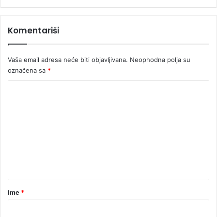
v
a
u
Komentariši
k
o
m
Vaša email adresa neće biti objavljivana.
Neophodna polja su
o
označena sa
*
r
a
K
m
o
a
m
e
n
t
a
r
Ime
*
*