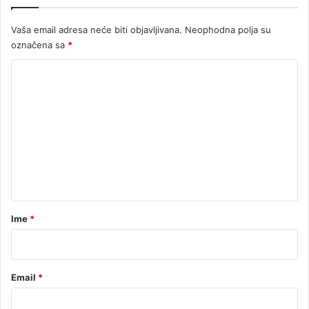
b
u
Vaša email adresa neće biti objavljivana.
Neophodna polja su
s
označena sa
*
t
a
K
v
l
o
j
m
e
e
n
n
t
a
r
Ime
*
*
Email
*