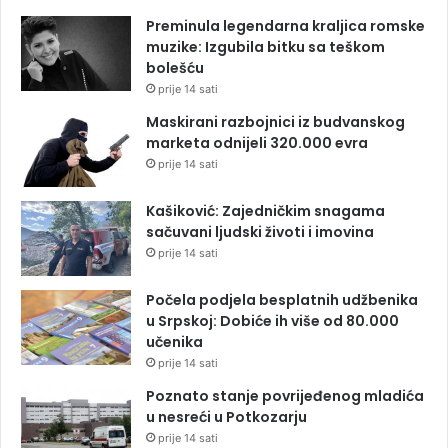
Preminula legendarna kraljica romske
muzike: Izgubila bitku sa teškom
bolešću
prije 14 sati
Maskirani razbojnici iz budvanskog
marketa odnijeli 320.000 evra
prije 14 sati
Kašiković: Zajedničkim snagama
sačuvani ljudski životi i imovina
prije 14 sati
Počela podjela besplatnih udžbenika
u Srpskoj: Dobiće ih više od 80.000
učenika
prije 14 sati
Poznato stanje povrijeđenog mladića
u nesreći u Potkozarju
prije 14 sati