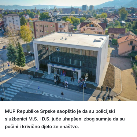
n
d
a
n
e
m
a
i
l
MUP Republike Srpske saopštio je da su policijski
službenici M.S. i D.S. juče uhapšeni zbog sumnje da su
počinili krivično djelo zelenaštvo.