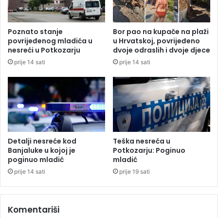
i
v
c
i
a
š
Poznato stanje
Bor pao na kupače na plaži
:
e
povrijeđenog mladića u
u Hrvatskoj, povrijeđeno
S
u
nesreći u Potkozarju
dvoje odraslih i dvoje djece
a
l
prije 14 sati
prije 14 sati
o
i
b
c
r
a
a
u
ć
B
a
a
j
n
p
j
Detalji nesreće kod
Teška nesreća u
o
a
Banjaluke u kojoj je
Potkozarju: Poginuo
t
poginuo mladić
mladić
l
p
u
prije 14 sati
prije 19 sati
u
c
n
i
o
Komentariši
o