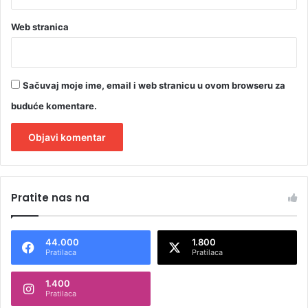
Web stranica
Sačuvaj moje ime, email i web stranicu u ovom browseru za
buduće komentare.
A
l
Pratite nas na
t
e
44.000
1.800
r
Pratilaca
Pratilaca
n
1.400
a
Pratilaca
t