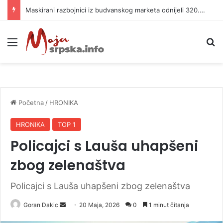
Maskirani razbojnici iz budvanskog marketa odnijeli 320.000 evra
Meni
P
Početna
/
HRONIKA
HRONIKA
TOP 1
Policajci s Lauša uhapšeni
zbog zelenaštva
Policajci s Lauša uhapšeni zbog zelenaštva
Goran Dakic
S
20 Maja, 2026
0
1 minut čitanja
e