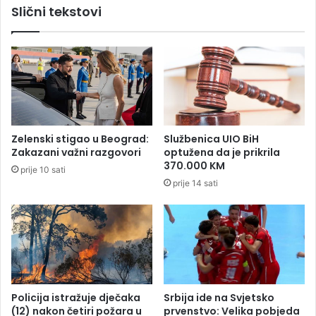
Slični tekstovi
l
o
a
p
s
t
l
u
i
ž
k
n
o
i
m
c
u
u
Zelenski stigao u Beograd:
Službenica UIO BiH
k
p
Zakazani važni razgovori
optužena da je prikrila
u
r
370.000 KM
prije 10 sati
p
o
prije 14 sati
a
t
ć
i
e
v
m
R
k
a
o
u
s
l
t
a
Policija istražuje dječaka
Srbija ide na Svjetsko
i
K
(12) nakon četiri požara u
prvenstvo: Velika pobjeda