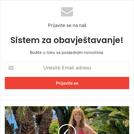
Prijavite se na naš
Sistem za obavještavanje!
Budite u toku sa posljednjim novostima.
U
n
e
s
i
t
e
E
B
m
o
a
n
i
d
l