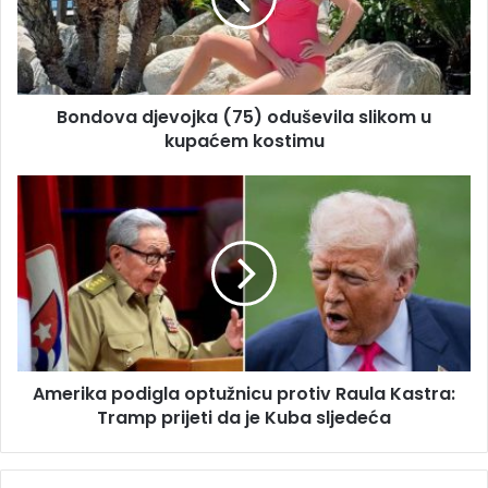
o
a
v
d
a
r
d
e
j
s
Bondova djevojka (75) oduševila slikom u
e
u
kupaćem kostimu
v
o
j
A
k
m
a
e
(
r
7
i
5
k
)
a
o
p
d
o
u
Amerika podigla optužnicu protiv Raula Kastra:
d
š
Tramp prijeti da je Kuba sljedeća
i
e
g
v
l
i
a