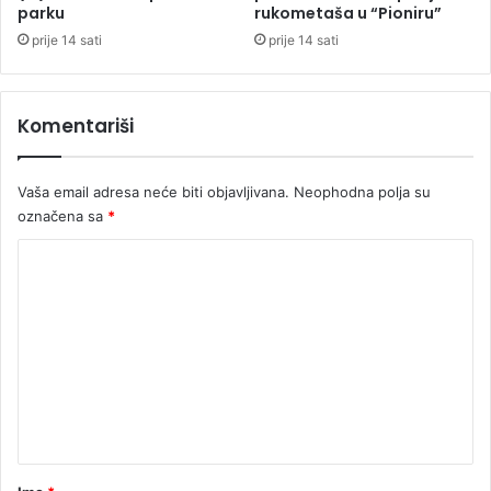
m
a
parku
rukometaša u “Pioniru”
u
s
prije 14 sati
prije 14 sati
t
r
a
Komentariši
:
T
r
Vaša email adresa neće biti objavljivana.
Neophodna polja su
a
označena sa
*
m
p
K
p
r
o
i
m
j
e
e
t
n
i
t
d
a
a
j
r