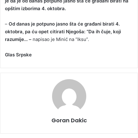
je da je od danas potpuno jasno šta će građani birati na
opštim izborima 4. oktobra.
–
Od danas je potpuno jasno šta će građani birati 4.
oktobra, pa ću opet citirati Njegoša: “Da ih čuje, koji
razumije… –
napisao je Minić na “Iksu”.
Glas Srpske
Goran Dakic