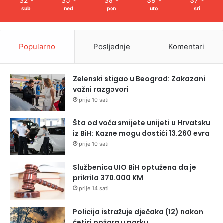
32
35
38
39
37
sub
ned
pon
uto
sri
Popularno
Posljednje
Komentari
Zelenski stigao u Beograd: Zakazani
važni razgovori
prije 10 sati
Šta od voća smijete unijeti u Hrvatsku
iz BiH: Kazne mogu dostići 13.260 evra
prije 10 sati
Službenica UIO BiH optužena da je
prikrila 370.000 KM
prije 14 sati
Policija istražuje dječaka (12) nakon
četiri požara u parku