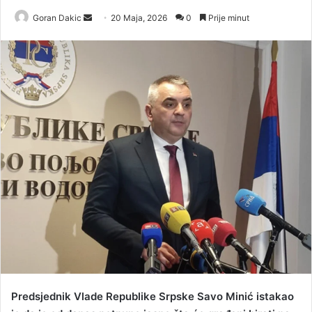
Goran Dakic
S
20 Maja, 2026
0
Prije minut
e
n
d
a
n
e
m
a
i
l
Predsjednik Vlade Republike Srpske Savo Minić istakao