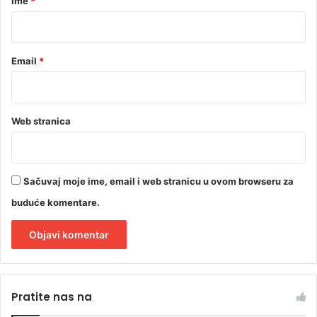
Ime
*
e
K
*
u
b
Email
*
a
s
l
j
e
Web stranica
d
e
ć
a
Sačuvaj moje ime, email i web stranicu u ovom browseru za
buduće komentare.
A
l
Pratite nas na
t