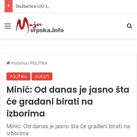
Službenica UIO BiH optužena da je prikrila 370.000 KM
Meni
P
Početna
/
POLITIKA
POLITIKA
VIJESTI
Minić: Od danas je jasno šta
će građani birati na
izborima
Minić: Od danas je jasno šta će građani birati na
izborima