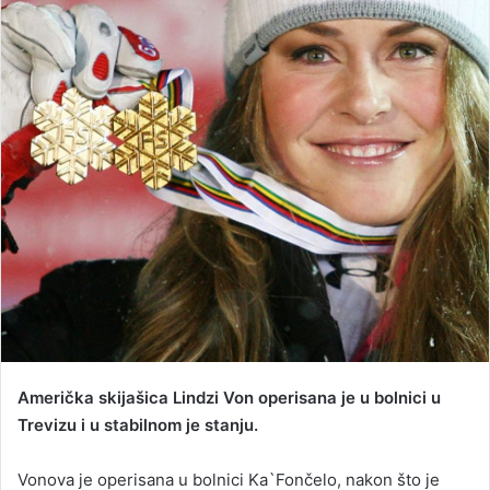
n
d
a
n
e
m
a
i
l
Američka skijašica Lindzi Von operisana je u bolnici u
Trevizu i u stabilnom je stanju.
Vonova je operisana u bolnici Ka`Fončelo, nakon što je