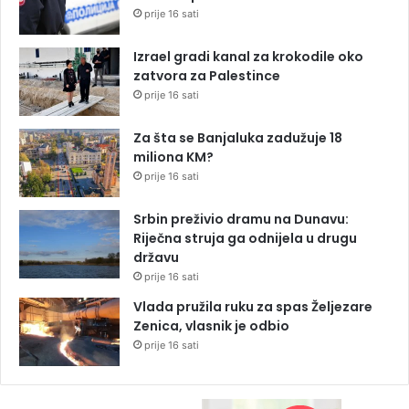
prije 16 sati
Izrael gradi kanal za krokodile oko
zatvora za Palestince
prije 16 sati
Za šta se Banjaluka zadužuje 18
miliona KM?
prije 16 sati
Srbin preživio dramu na Dunavu:
Riječna struja ga odnijela u drugu
državu
prije 16 sati
Vlada pružila ruku za spas Željezare
Zenica, vlasnik je odbio
prije 16 sati