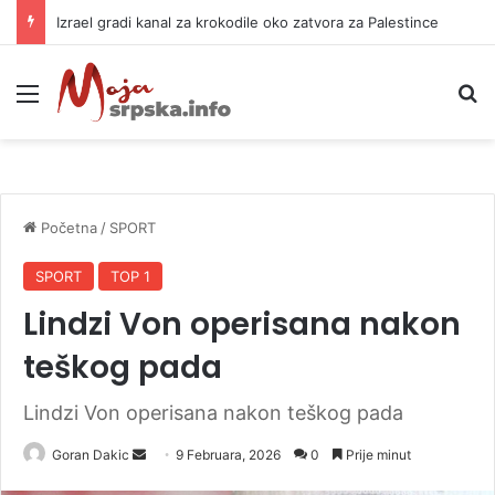
Izrael gradi kanal za krokodile oko zatvora za Palestince
Meni
P
Početna
/
SPORT
SPORT
TOP 1
Lindzi Von operisana nakon
teškog pada
Lindzi Von operisana nakon teškog pada
Goran Dakic
S
9 Februara, 2026
0
Prije minut
e