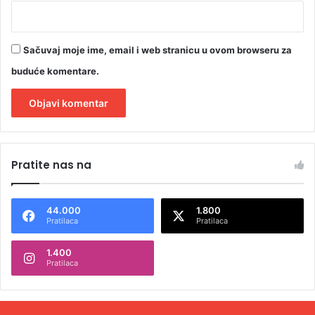
Sačuvaj moje ime, email i web stranicu u ovom browseru za
buduće komentare.
A
l
Pratite nas na
t
e
44.000
1.800
r
Pratilaca
Pratilaca
n
1.400
a
Pratilaca
t
i