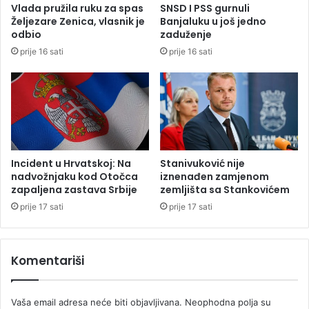
Vlada pružila ruku za spas
SNSD I PSS gurnuli
r
o
Željezare Zenica, vlasnik je
Banjaluku u još jedno
i
l
odbio
zaduženje
m
i
prije 16 sati
prije 16 sati
a
c
D
a
a
j
n
a
i
c
e
:
l
S
a
u
Incident u Hrvatskoj: Na
Stanivuković nije
K
d
nadvožnjaku kod Otočca
iznenađen zamjenom
a
o
zapaljena zastava Srbije
zemljišta sa Stankovićem
j
d
prije 17 sati
prije 17 sati
m
b
a
i
k
o
Komentariši
o
s
s
p
k
o
Vaša email adresa neće biti objavljivana.
Neophodna polja su
o
r