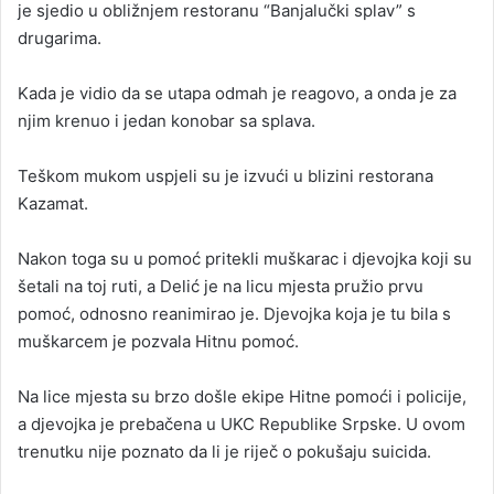
je sjedio u obližnjem restoranu “Banjalučki splav” s
drugarima.
Kada je vidio da se utapa odmah je reagovo, a onda je za
njim krenuo i jedan konobar sa splava.
Teškom mukom uspjeli su je izvući u blizini restorana
Kazamat.
Nakon toga su u pomoć pritekli muškarac i d‌jevojka koji su
šetali na toj ruti, a Delić je na licu mjesta pružio prvu
pomoć, odnosno reanimirao je. D‌jevojka koja je tu bila s
muškarcem je pozvala Hitnu pomoć.
Na lice mjesta su brzo došle ekipe Hitne pomoći i policije,
a d‌jevojka je prebačena u UKC Republike Srpske. U ovom
trenutku nije poznato da li je riječ o pokušaju suicida.