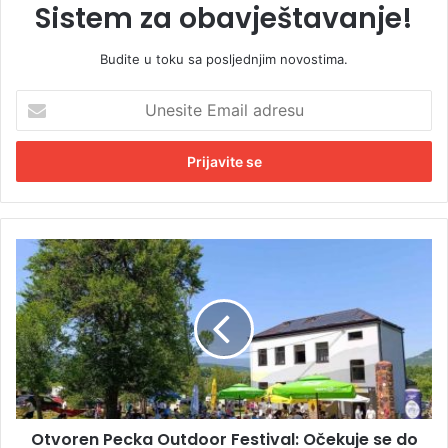
Sistem za obavještavanje!
Budite u toku sa posljednjim novostima.
U
n
e
s
i
t
e
E
O
m
t
a
v
i
o
l
r
a
e
d
n
r
P
e
e
s
Otvoren Pecka Outdoor Festival: Očekuje se do
c