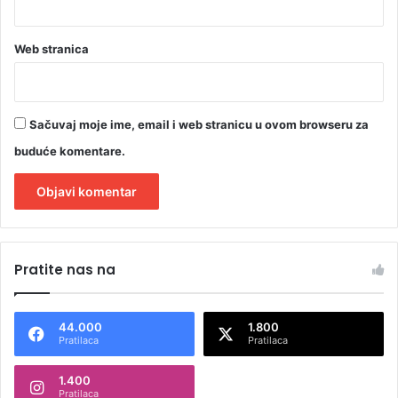
Web stranica
Sačuvaj moje ime, email i web stranicu u ovom browseru za
buduće komentare.
A
l
Pratite nas na
t
e
44.000
1.800
r
Pratilaca
Pratilaca
n
1.400
a
Pratilaca