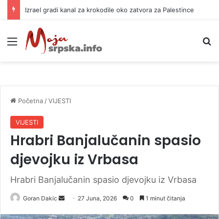
Izrael gradi kanal za krokodile oko zatvora za Palestince
Meni
P
Početna
/
VIJESTI
VIJESTI
Hrabri Banjalučanin spasio
djevojku iz Vrbasa
Hrabri Banjalučanin spasio djevojku iz Vrbasa
Goran Dakic
S
27 Juna, 2026
0
1 minut čitanja
e