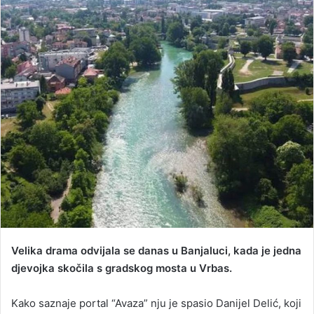
n
d
a
n
e
m
a
i
l
Velika drama odvijala se danas u Banjaluci, kada je jedna
d‌jevojka skočila s gradskog mosta u Vrbas.
Kako saznaje portal “Avaza” nju je spasio Danijel Delić, koji