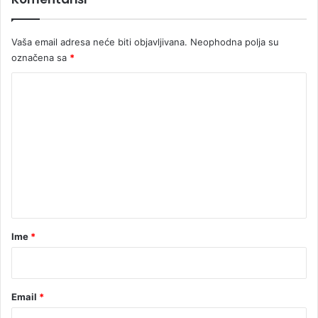
c
r
a
e
Vaša email adresa neće biti objavljivana.
Neophodna polja su
m
označena sa
*
n
i
K
h
v
o
r
m
u
e
ć
i
n
n
t
a
a
r
Ime
*
*
Email
*