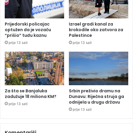
k
d
u
i
j
u
e
E
Prijedorski policajac
Izrael gradi kanal za
s
v
optužen da je vozaču
krokodile oko zatvora za
e
r
“prišio” tuđu kaznu
Palestince
d
o
prije 13 sati
prije 13 sati
o
p
4
i
.
p
0
o
0
d
0
u
p
d
o
a
Za šta se Banjaluka
Srbin preživio dramu na
s
r
zadužuje 18 miliona KM?
Dunavu: Riječna struja ga
j
o
odnijela u drugu državu
prije 13 sati
e
m
prije 13 sati
t
e
i
k
l
s
Komentariši
a
t