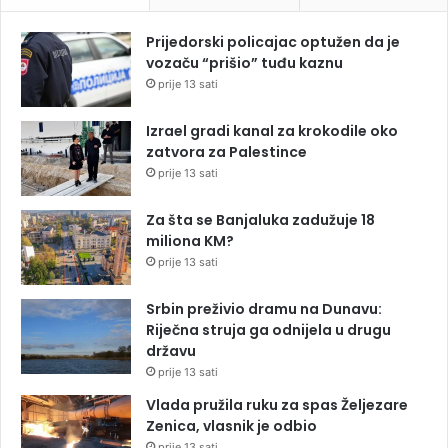
Prijedorski policajac optužen da je
vozaču “prišio” tuđu kaznu
prije 13 sati
Izrael gradi kanal za krokodile oko
zatvora za Palestince
prije 13 sati
Za šta se Banjaluka zadužuje 18
miliona KM?
prije 13 sati
Srbin preživio dramu na Dunavu:
Riječna struja ga odnijela u drugu
državu
prije 13 sati
Vlada pružila ruku za spas Željezare
Zenica, vlasnik je odbio
prije 13 sati