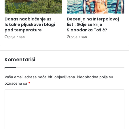
n
t
e
i
m
u
e
Danas naoblačenje uz
Decenija na Interpolovoj
b
lokalne pljuskove i blagi
listi: Gdje se krije
ć
pad temperature
Slobodanka Tošić?
a
a
l
v
prije 7 sati
prije 7 sati
k
e
a
i
n
v
Komentariši
s
e
k
l
i
i
Vaša email adresa neće biti objavljivana.
Neophodna polja su
m
k
označena sa
*
z
e
e
h
K
m
l
o
l
a
j
d
m
a
n
e
m
o
a
ć
n