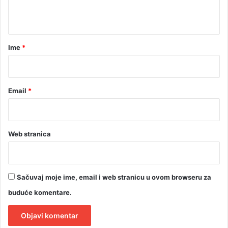
e
t
š
i
a
r
r
Ime
*
o
*
m
S
A
Email
*
D
Web stranica
Sačuvaj moje ime, email i web stranicu u ovom browseru za
buduće komentare.