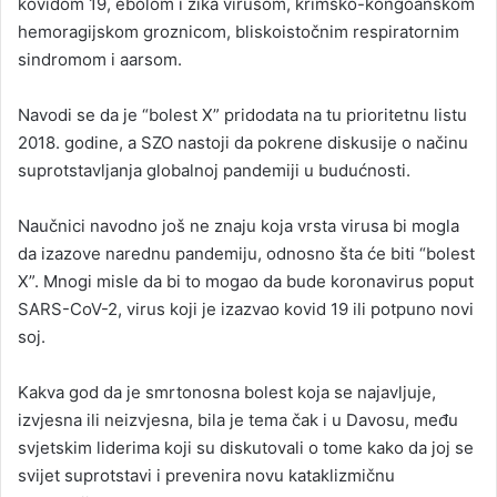
kovidom 19, ebolom i zika virusom, krimsko-kongoanskom
hemoragijskom groznicom, bliskoistočnim respiratornim
sindromom i aarsom.
Navodi se da je “bolest X” pridodata na tu prioritetnu listu
2018. godine, a SZO nastoji da pokrene diskusije o načinu
suprotstavljanja globalnoj pandemiji u budućnosti.
Naučnici navodno još ne znaju koja vrsta virusa bi mogla
da izazove narednu pandemiju, odnosno šta će biti “bolest
X”. Mnogi misle da bi to mogao da bude koronavirus poput
SARS-CoV-2, virus koji je izazvao kovid 19 ili potpuno novi
soj.
Kakva god da je smrtonosna bolest koja se najavljuje,
izvjesna ili neizvjesna, bila je tema čak i u Davosu, među
svjetskim liderima koji su diskutovali o tome kako da joj se
svijet suprotstavi i prevenira novu kataklizmičnu