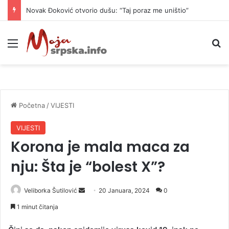
Novak Đoković otvorio dušu: “Taj poraz me uništio”
Meni
P
Početna
/
VIJESTI
VIJESTI
Korona je mala maca za
nju: Šta je “bolest X”?
Veliborka Šutilović
S
20 Januara, 2024
0
e
1 minut čitanja
n
d