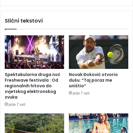
i
s
,
o
š
b
Slični tekstovi
t
a
a
s
m
t
i
r
s
a
l
d
i
a
t
l
e
o
Spektakularna druga noć
Novak Đoković otvorio
d
z
Freshwave festivala : Od
dušu: “Taj poraz me
a
b
regionalnih hitova do
uništio”
ć
o
svjetskog elektronskog
prije 7 sati
e
g
zvuka
s
s
prije 7 sati
e
n
d
j
e
e
s
ž
i