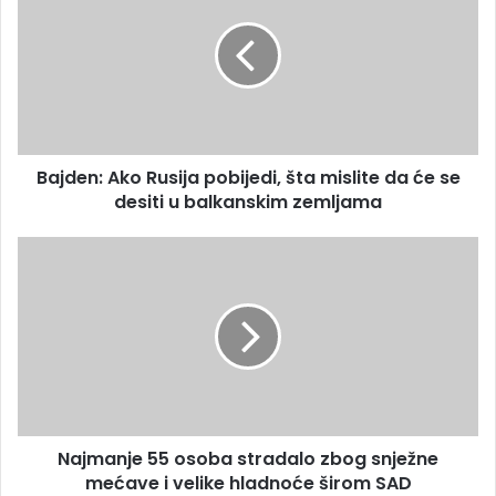
a
j
i
d
l
e
a
n
d
:
r
A
e
k
s
Bajden: Ako Rusija pobijedi, šta mislite da će se
o
u
desiti u balkanskim zemljama
R
u
s
N
i
a
j
j
a
m
p
a
o
n
b
j
i
e
j
5
e
Najmanje 55 osoba stradalo zbog snježne
5
d
mećave i velike hladnoće širom SAD
o