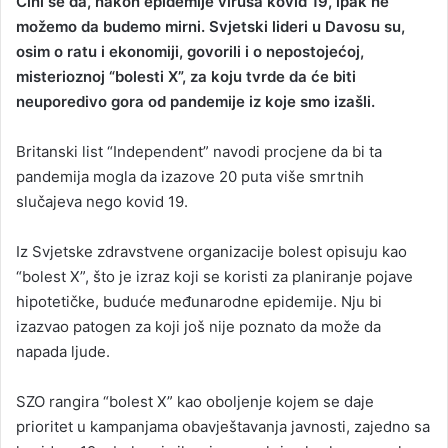
Čini se da, nakon epidemije virusa kovid 19, ipak ne
a
možemo da budemo mirni. Svjetski lideri u Davosu su,
n
osim o ratu i ekonomiji, govorili i o nepostojećoj,
e
misterioznoj “bolesti X”, za koju tvrde da će biti
m
neuporedivo gora od pandemije iz koje smo izašli.
a
i
Britanski list “Independent” navodi procjene da bi ta
l
pandemija mogla da izazove 20 puta više smrtnih
slučajeva nego kovid 19.
Iz Svjetske zdravstvene organizacije bolest opisuju kao
“bolest X”, što je izraz koji se koristi za planiranje pojave
hipotetičke, buduće međunarodne epidemije. Nju bi
izazvao patogen za koji još nije poznato da može da
napada ljude.
SZO rangira “bolest X” kao oboljenje kojem se daje
prioritet u kampanjama obavještavanja javnosti, zajedno sa