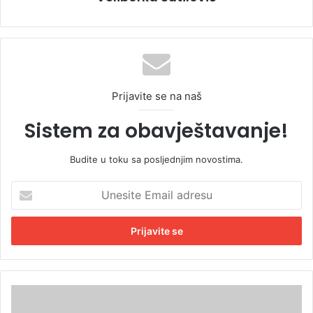
Prijavite se na naš
Sistem za obavještavanje!
Budite u toku sa posljednjim novostima.
U
n
e
s
i
t
e
E
B
m
a