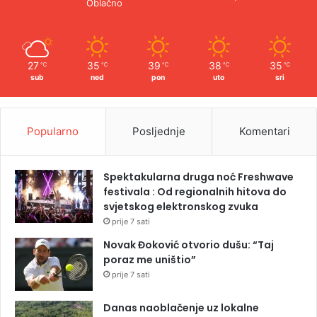
Oblačno
27
35
39
38
35
℃
℃
℃
℃
℃
sub
ned
pon
uto
sri
Popularno
Posljednje
Komentari
Spektakularna druga noć Freshwave
festivala : Od regionalnih hitova do
svjetskog elektronskog zvuka
prije 7 sati
Novak Đoković otvorio dušu: “Taj
poraz me uništio”
prije 7 sati
Danas naoblačenje uz lokalne