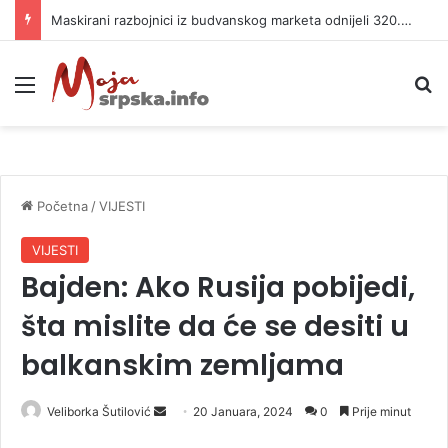
Maskirani razbojnici iz budvanskog marketa odnijeli 320.000 evra
Meni
P
Početna
/
VIJESTI
VIJESTI
Bajden: Ako Rusija pobijedi,
šta mislite da će se desiti u
balkanskim zemljama
Veliborka Šutilović
S
20 Januara, 2024
0
Prije minut
e