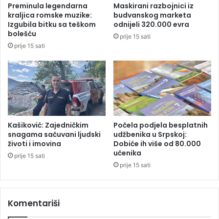
:
Preminula legendarna
Maskirani razbojnici iz
v
Š
kraljica romske muzike:
budvanskog marketa
u
t
Izgubila bitku sa teškom
odnijeli 320.000 evra
a
bolešću
prije 15 sati
j
prije 15 sati
e
“
b
o
l
e
s
t
Kašiković: Zajedničkim
Počela podjela besplatnih
snagama sačuvani ljudski
udžbenika u Srpskoj:
X
životi i imovina
Dobiće ih više od 80.000
”
učenika
?
prije 15 sati
prije 15 sati
Komentariši