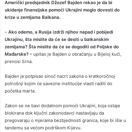
Američki predsjednik Džozef Bajden rekao je da bi
n
ukidanje finansijske pomoći Ukrajini moglo dovesti do
d
krize u zemljama Balkana.
a
n
–
Ako odemo, a Rusija izdrži njihov napad i pobijedi
e
Ukrajinu, šta mislite da će se desiti u balkanskim
m
a
zemljama? Šta mislite da će se dogoditi od Poljske do
i
Mađarske? –
upitao je Bajden u obraćanju u Bijeloj kući,
l
prenosi Srna.
Bajden je potpisao sinoć nacrt zakona o kratkoročnoj
potrošnji kojim će savezne institucije vlasti raditi do
početka marta.
Zakon se ne bavi dodatnom pomoći Ukrajini, koja ostaje
blokirana dok ključni zakonodavci nastavljaju da
pregovaraju o mjerama bezbjednosti granica, koje bi išle u
tandemu sa većom podrškom Kijevu.