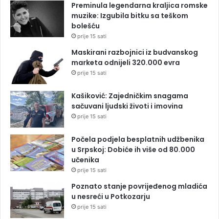
Preminula legendarna kraljica romske
muzike: Izgubila bitku sa teškom
bolešću
prije 15 sati
Maskirani razbojnici iz budvanskog
marketa odnijeli 320.000 evra
prije 15 sati
Kašiković: Zajedničkim snagama
sačuvani ljudski životi i imovina
prije 15 sati
Počela podjela besplatnih udžbenika
u Srpskoj: Dobiće ih više od 80.000
učenika
prije 15 sati
Poznato stanje povrijeđenog mladića
u nesreći u Potkozarju
prije 15 sati