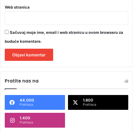
Web stranica
Sačuvaj moje ime, email i web stranicu u ovom browseru za
buduće komentare.
A
l
Pratite nas na
t
e
44.000
1.800
r
Pratilaca
Pratilaca
n
1.400
a
Pratilaca
t