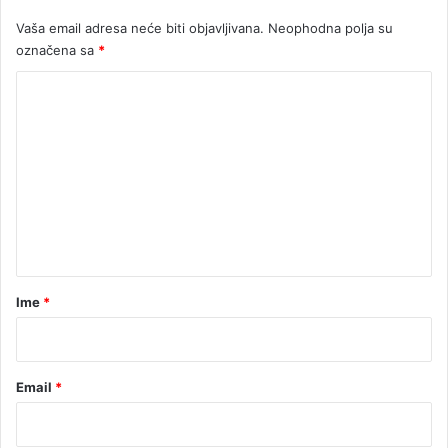
Vaša email adresa neće biti objavljivana.
Neophodna polja su
označena sa
*
K
o
m
e
n
t
a
r
Ime
*
*
Email
*