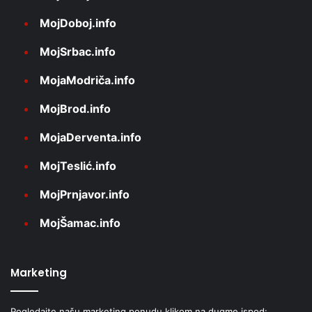
MojDoboj.info
MojSrbac.info
MojaModriča.info
MojBrod.info
MojaDerventa.info
MojTeslić.info
MojPrnjavor.info
MojŠamac.info
Marketing
Pogledajte našu marketing ponudu klikom na dugme ispod: