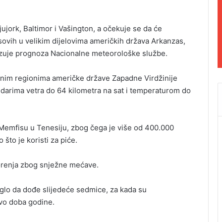
ujork, Baltimor i Vašington, a očekuje se da će
sovih u velikim dijelovima američkih država Arkanzas,
okazuje prognoza Nacionalne meteorološke službe.
dinim regionima američke države Zapadne Virdžinije
darima vetra do 64 kilometra na sat i temperaturom do
Memfisu u Tenesiju, zbog čega je više od 400.000
što je koristi za piće.
zorenja zbog snježne mećave.
oglo da dođe slijedeće sedmice, za kada su
vo doba godine.