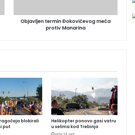
j
e
n
Objavljen termin Đokovićevog meča
t
protiv Manarina
e
r
m
i
n
Đ
o
k
o
v
i
ć
e
v
o
ragočaja blokirali
Helikopter ponovo gasi vatru
g
i put
u selima kod Trebinja
m
prije 14 sati
e