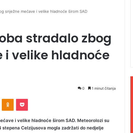
og snježne mećave i velike hladnoće širom SAD
oba stradalo zbog
i velike hladnoće
0
1 minut čitanja
ontakte
Odnoklassniki
Pocket
ećave i velike hladnoće širom SAD. Meteorolozi su
4 stepena Celzijusova mogla zadržati do nedjelje