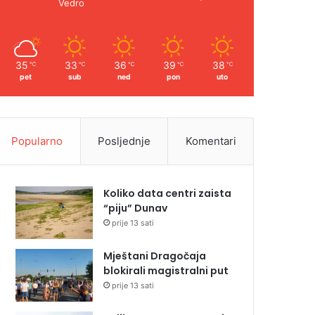
Vedro
35
33
36
39
38
℃
℃
℃
℃
℃
pet
sub
ned
pon
uto
Popularno
Posljednje
Komentari
Koliko data centri zaista
“piju” Dunav
prije 13 sati
Mještani Dragočaja
blokirali magistralni put
prije 13 sati