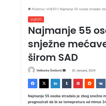
Početna
/
VIJESTI
/
Najmanje 55 osoba stradalo zb
VIJESTI
Najmanje 55 os
snježne mećave 
širom SAD
Veliborka Šutilović
S
20 Januara, 2024
e
Facebook
X
LinkedIn
Tumblr
Pinterest
Reddit
VK
n
d
a
Najmanje 55 osoba stradalo je zbog snežne m
n
prognozirali da bi se temepratura od minus 3
e