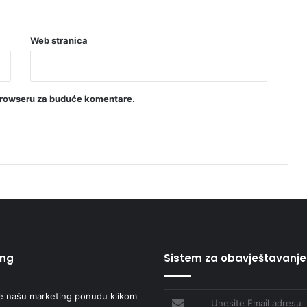
Web stranica
browseru za buduće komentare.
ing
Sistem za obavještavanje
e našu marketing ponudu klikom
Unesite