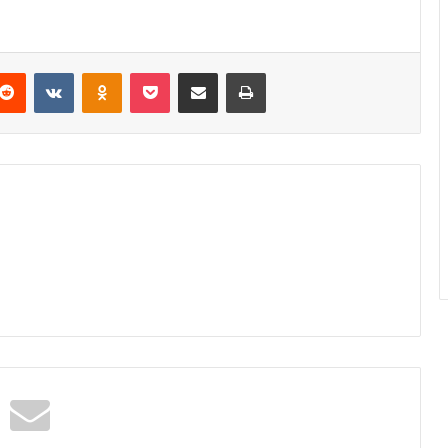
Reddit
VKontakte
Odnoklassniki
Pocket
Podijeli putem Emaila
Odštampaj