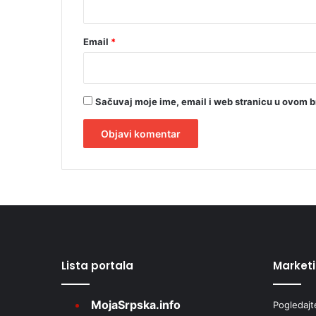
Email
*
Sačuvaj moje ime, email i web stranicu u ovom 
A
l
t
e
r
Lista portala
Market
n
a
MojaSrpska.info
Pogledajt
t