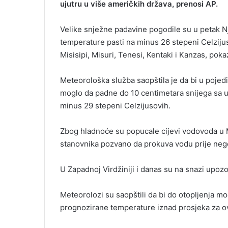
ujutru u više američkih država, prenosi AP.
m
a
Velike snježne padavine pogodile su u petak Nj
i
temperature pasti na minus 26 stepeni Celziju
l
Misisipi, Misuri, Tenesi, Kentaki i Kanzas, p
Meteorološka služba saopštila je da bi u poje
moglo da padne do 10 centimetara snijega sa u
minus 29 stepeni Celzijusovih.
Zbog hladnoće su popucale cijevi vodovoda u 
stanovnika pozvano da prokuva vodu prije nego 
U Zapadnoj Virdžiniji i danas su na snazi upo
Meteorolozi su saopštili da bi do otopljenja m
prognozirane temperature iznad prosjeka za o