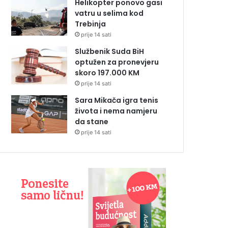
Helikopter ponovo gasi
vatru u selima kod
Trebinja
prije 14 sati
Službenik Suda BiH
optužen za pronevjeru
skoro 197.000 KM
prije 14 sati
Sara Mikača igra tenis
života i nema namjeru
da stane
prije 14 sati