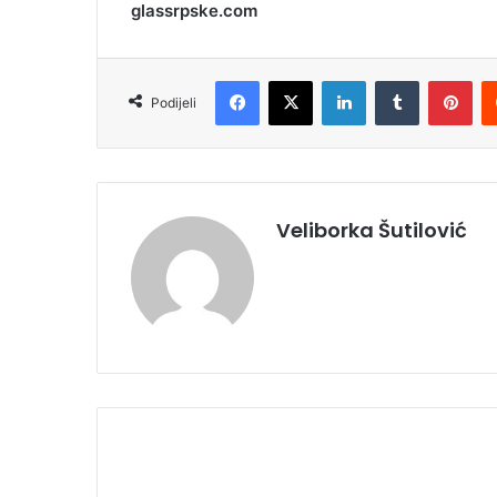
glassrpske.com
Facebook
X
LinkedIn
Tumblr
Pinterest
Podijeli
Veliborka Šutilović