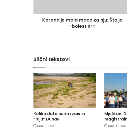
j
e
e
s
m
u
Korona je mala maca za nju: Šta je
a
“bolest X”?
l
a
m
a
c
a
Slični tekstovi
z
a
n
j
u
:
Š
t
a
Koliko data centri zaista
Mještani D
j
“piju” Dunav
magistraln
e
prije 13 sati
prije 13 sati
“