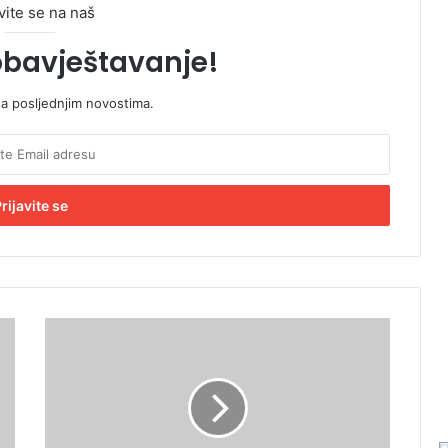
vite se na naš
obavještavanje!
sa posljednjim novostima.
O
b
j
a
v
l