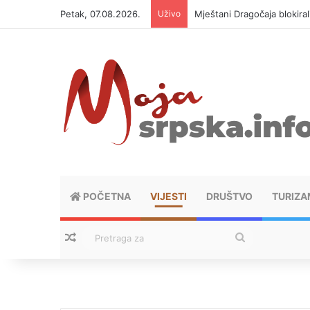
Petak, 07.08.2026.
Uživo
Mještani Dragočaja blokiral
POČETNA
VIJESTI
DRUŠTVO
TURIZA
Nasumični tekstovi
Pretraga
za