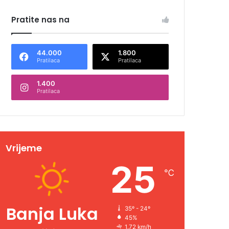
Pratite nas na
44.000
1.800
Pratilaca
Pratilaca
1.400
Pratilaca
Vrijeme
25
℃
Banja Luka
35º - 24º
45%
1.72 km/h