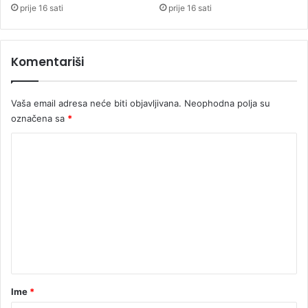
prije 16 sati
prije 16 sati
Komentariši
Vaša email adresa neće biti objavljivana.
Neophodna polja su
označena sa
*
K
o
m
e
n
t
a
r
Ime
*
*