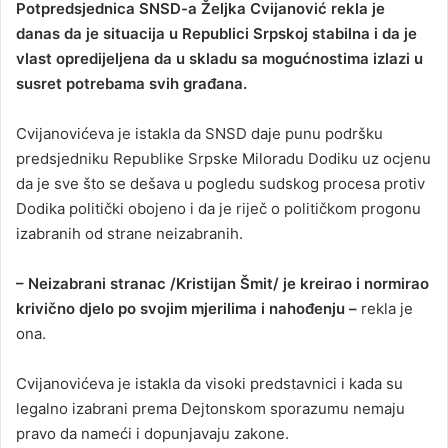
Potpredsjednica SNSD-a Željka Cvijanović rekla je
n
danas da je situacija u Republici Srpskoj stabilna i da je
d
vlast opredijeljena da u skladu sa mogućnostima izlazi u
a
susret potrebama svih građana.
n
e
Cvijanovićeva je istakla da SNSD daje punu podršku
m
a
predsjedniku Republike Srpske Miloradu Dodiku uz ocjenu
i
da je sve što se dešava u pogledu sudskog procesa protiv
l
Dodika politički obojeno i da je riječ o političkom progonu
izabranih od strane neizabranih.
– Neizabrani stranac /Kristijan Šmit/ je kreirao i normirao
krivično djelo po svojim mjerilima i nahođenju –
rekla je
ona.
Cvijanovićeva je istakla da visoki predstavnici i kada su
legalno izabrani prema Dejtonskom sporazumu nemaju
pravo da nameći i dopunjavaju zakone.