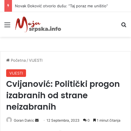
Novak Đoković otvorio dušu: “Taj poraz me uništio”
Meni
P
Početna
/
VIJESTI
VIJESTI
Cvijanović: Politički progon
izabranih od strane
neizabranih
Goran Dakic
S
12 Septembra, 2023
0
1 minut čitanja
e