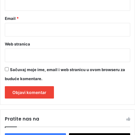
Email
*
Web stranica
Sačuvaj moje ime, email i web stranicu u ovom browseru za
buduće komentare.
A
l
Pratite nas na
t
e