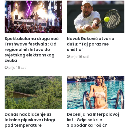
b
N
l
V
i
O
č
n
k
a
u
d
Spektakularna druga noć
Novak Đoković otvorio
i
n
Freshwave festivala : Od
dušu: “Taj poraz me
n
e
regionalnih hitova do
uništio”
s
v
svjetskog elektronskog
prije 16 sati
t
n
zvuka
i
o
prije 15 sati
t
m
u
r
c
e
i
d
j
u
u
N
S
Danas naoblačenje uz
Decenija na Interpolovoj
R
lokalne pljuskove i blagi
listi: Gdje se krije
S
pad temperature
Slobodanka Tošić?