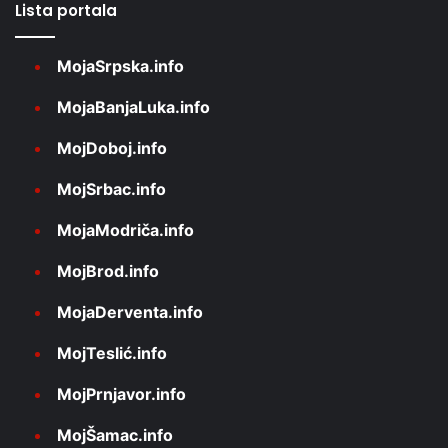
Lista portala
MojaSrpska.info
MojaBanjaLuka.info
MojDoboj.info
MojSrbac.info
MojaModriča.info
MojBrod.info
MojaDerventa.info
MojTeslić.info
MojPrnjavor.info
MojŠamac.info