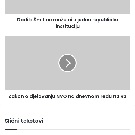
Š
r
m
e
i
s
Dodik: Šmit ne može ni u jednu republičku
t
u
instituciju
n
e
m
Z
o
a
ž
k
e
o
n
n
i
o
u
d
j
j
e
e
d
Zakon o djelovanju NVO na dnevnom redu NS RS
l
n
o
u
v
r
a
Slični tekstovi
e
n
p
j
u
u