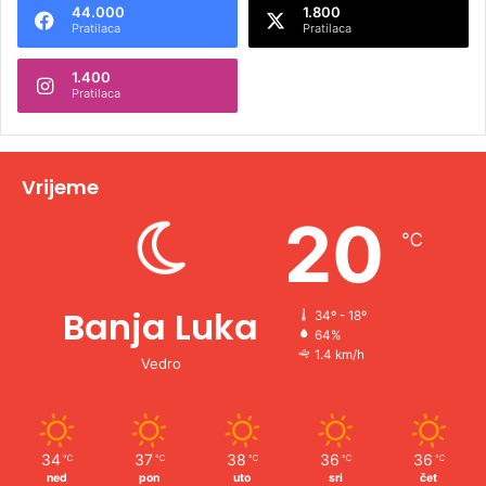
44.000
1.800
r
Pratilaca
Pratilaca
n
1.400
a
Pratilaca
t
i
v
Vrijeme
e
20
℃
:
Banja Luka
34º - 18º
64%
1.4 km/h
Vedro
34
37
38
36
36
℃
℃
℃
℃
℃
ned
pon
uto
sri
čet