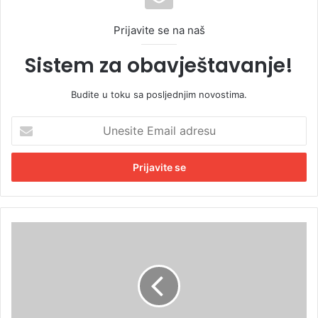
Prijavite se na naš
Sistem za obavještavanje!
Budite u toku sa posljednjim novostima.
U
n
e
s
i
t
e
E
D
m
o
a
d
i
i
l
k
a
:
d