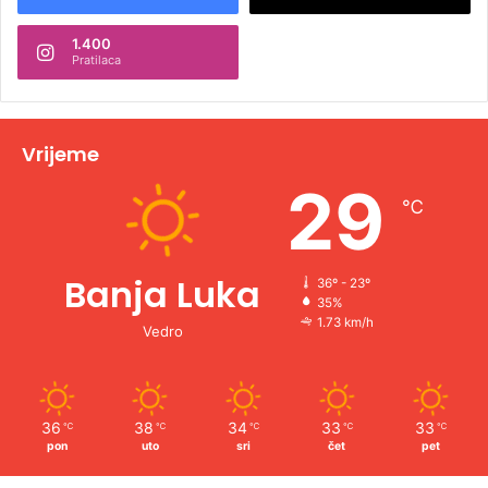
n
1.400
a
Pratilaca
t
i
v
Vrijeme
e
29
℃
:
Banja Luka
36º - 23º
35%
1.73 km/h
Vedro
36
38
34
33
33
℃
℃
℃
℃
℃
pon
uto
sri
čet
pet