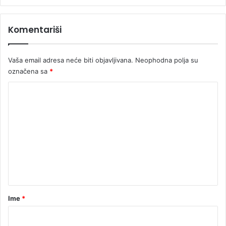
Komentariši
Vaša email adresa neće biti objavljivana.
Neophodna polja su
označena sa
*
K
o
m
e
n
t
a
r
Ime
*
*