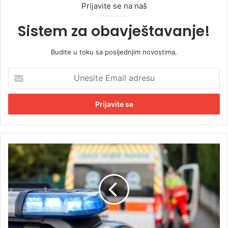
Prijavite se na naš
Sistem za obavještavanje!
Budite u toku sa posljednjim novostima.
U
n
e
s
i
t
e
E
S
m
t
a
r
i
a
l
v
a
i
d
č
r
n