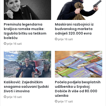
g
č
i
n
n
i
u
p
o
l
Preminula legendarna
Maskirani razbojnici iz
m
a
kraljica romske muzike:
budvanskog marketa
u
n
Izgubila bitku sa teškom
odnijeli 320.000 evra
š
z
bolešću
prije 16 sati
k
a
prije 16 sati
a
p
r
r
a
e
c
k
i
d
s
u
Kašiković: Zajedničkim
Počela podjela besplatnih
snagama sačuvani ljudski
udžbenika u Srpskoj:
k
životi i imovina
Dobiće ih više od 80.000
o
učenika
b
prije 16 sati
a
prije 17 sati