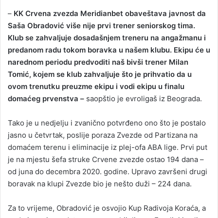
–
KK Crvena zvezda Meridianbet obaveštava javnost da
Saša Obradović više nije prvi trener seniorskog tima.
Klub se zahvaljuje dosadašnjem treneru na angažmanu i
predanom radu tokom boravka u našem klubu. Ekipu će u
narednom periodu predvoditi naš bivši trener Milan
Tomić, kojem se klub zahvaljuje što je prihvatio da u
ovom trenutku preuzme ekipu i vodi ekipu u finalu
domaćeg prvenstva –
saopštio je evroligaš iz Beograda.
Tako je u nedjelju i zvanično potvrđeno ono što je postalo
jasno u četvrtak, poslije poraza Zvezde od Partizana na
domaćem terenu i eliminacije iz plej-ofa ABA lige. Prvi put
je na mjestu šefa struke Crvene zvezde ostao 194 dana –
od juna do decembra 2020. godine. Upravo završeni drugi
boravak na klupi Zvezde bio je nešto duži – 224 dana.
Za to vrijeme, Obradović je osvojio Kup Radivoja Koraća, a