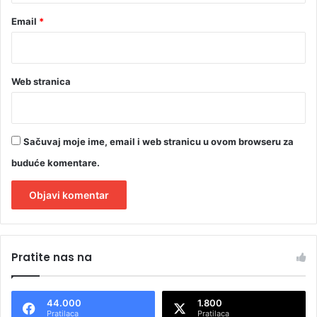
Email
*
Web stranica
Sačuvaj moje ime, email i web stranicu u ovom browseru za
buduće komentare.
A
l
Pratite nas na
t
e
44.000
1.800
r
Pratilaca
Pratilaca