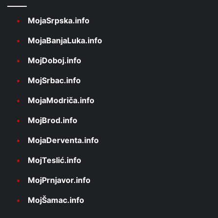
MojaSrpska.info
MojaBanjaLuka.info
MojDoboj.info
MojSrbac.info
MojaModriča.info
MojBrod.info
MojaDerventa.info
MojTeslić.info
MojPrnjavor.info
MojŠamac.info