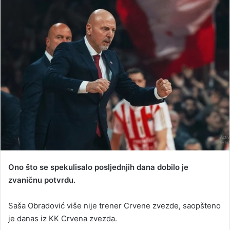
n
d
a
n
e
m
a
i
l
Ono što se spekulisalo posljednjih dana dobilo je
zvaničnu potvrdu.
Saša Obradović više nije trener Crvene zvezde, saopšteno
je danas iz KK Crvena zvezda.