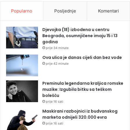
Popularno
Posljednje
Komentari
Djevojka (18) izbodena u centru
Beograda, osumnjičene imaju 15 i 13
godina
prije 34 minute
Ova ulica je danas cijeli dan bez vode
prije 42 minute
Preminula legendarna kraljica romske
muzike: Izgubila bitku sa teškom
bolešću
prije 16 sati
Maskirani razbojnici iz budvanskog
marketa odnijeli 320.000 evra
prije 16 sati