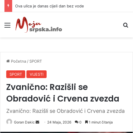
Ova ulica je danas cijeli dan bez vode
Meni
P
Početna
/
SPORT
SPORT
VIJESTI
Zvanično: Razišli se
Obradović i Crvena zvezda
Zvanično: Razišli se Obradović i Crvena zvezda
Goran Dakic
S
24 Maja, 2026
0
1 minut čitanja
e