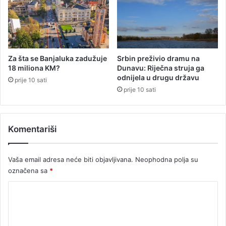
š
i
n
a
i
u
d
t
o
o
k
-
Za šta se Banjaluka zadužuje
Srbin preživio dramu na
u
p
18 miliona KM?
Dunavu: Riječna struja ga
m
u
odnijela u drugu državu
prije 10 sati
e
t
prije 10 sati
n
e
t
m
:
Komentariši
D
o
d
Vaša email adresa neće biti objavljivana.
Neophodna polja su
i
označena sa
*
k
s
K
a
o
o
p
m
š