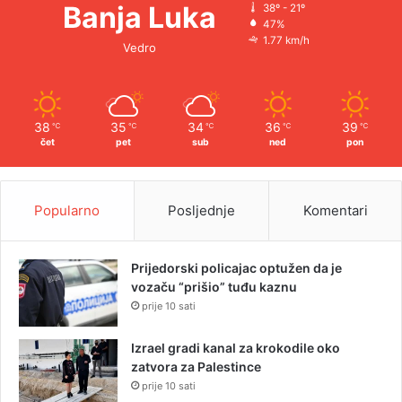
Banja Luka
38º - 21º
47%
1.77 km/h
Vedro
38
35
34
36
39
℃
℃
℃
℃
℃
čet
pet
sub
ned
pon
Popularno
Posljednje
Komentari
Prijedorski policajac optužen da je
vozaču “prišio” tuđu kaznu
prije 10 sati
Izrael gradi kanal za krokodile oko
zatvora za Palestince
prije 10 sati