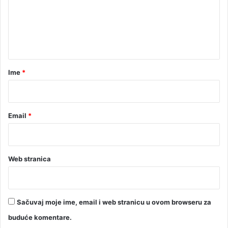
e
t
i
n
o
t
k
a
a
d
r
Ime
*
a
s
*
e
o
Email
*
č
e
k
u
j
Web stranica
e
z
a
v
Sačuvaj moje ime, email i web stranicu u ovom browseru za
r
buduće komentare.
š