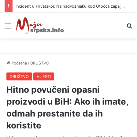
Incident u Hrvatskoj: Na nadvožnjaku kod Otočca zapaljena zastava Srbije
Meni
P
Početna
/
DRUŠTVO
DRUŠTVO
VIJESTI
Hitno povučeni opasni
proizvodi u BiH: Ako ih imate,
odmah prestanite da ih
koristite