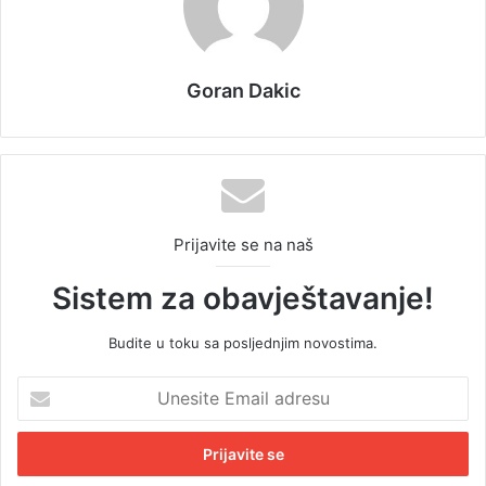
Goran Dakic
Prijavite se na naš
Sistem za obavještavanje!
Budite u toku sa posljednjim novostima.
U
n
e
s
i