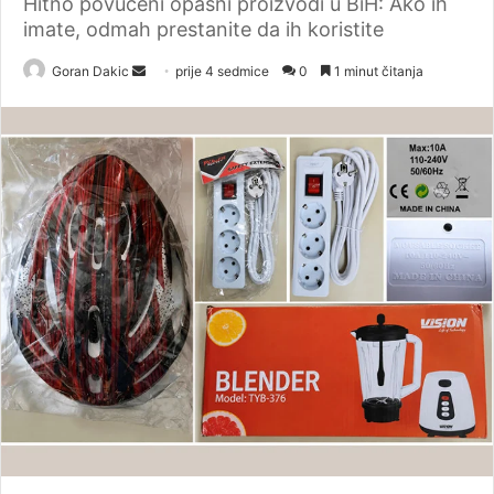
Hitno povučeni opasni proizvodi u BiH: Ako ih
imate, odmah prestanite da ih koristite
Goran Dakic
S
prije 4 sedmice
0
1 minut čitanja
e
n
d
a
n
e
m
a
i
l