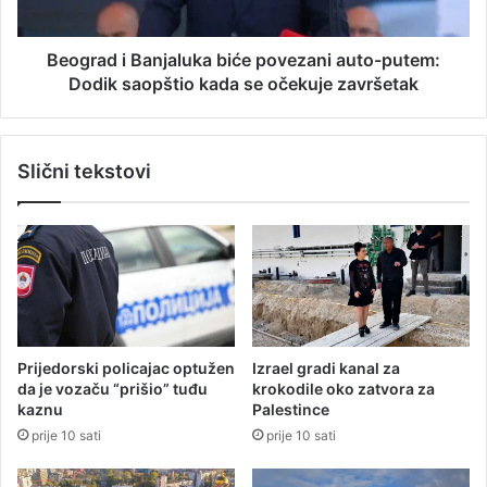
u
i
u
B
T
a
Beograd i Banjaluka biće povezani auto-putem:
u
n
Dodik saopštio kada se očekuje završetak
r
j
s
a
k
l
Slični tekstovi
o
u
j
k
u
a
s
b
v
i
o
ć
j
e
i
p
l
o
Prijedorski policajac optužen
Izrael gradi kanal za
i
v
da je vozaču “prišio” tuđu
krokodile oko zatvora za
z
e
kaznu
Palestince
a
z
prije 10 sati
prije 10 sati
v
a
r
n