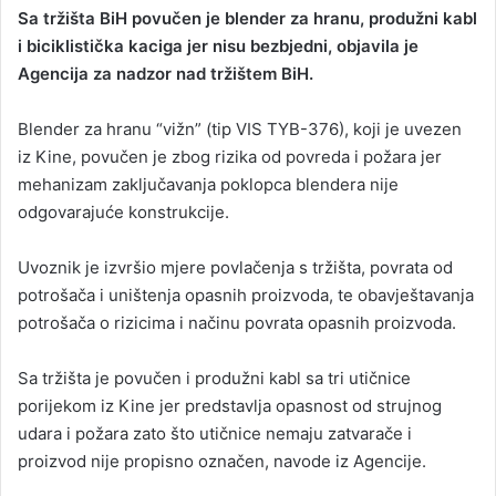
Sa tržišta BiH povučen je blender za hranu, produžni kabl
i biciklistička kaciga jer nisu bezbjedni, objavila je
Agencija za nadzor nad tržištem BiH.
Blender za hranu “vižn” (tip VIS TYB-376), koji je uvezen
iz Kine, povučen je zbog rizika od povreda i požara jer
mehanizam zaključavanja poklopca blendera nije
odgovarajuće konstrukcije.
Uvoznik je izvršio mjere povlačenja s tržišta, povrata od
potrošača i uništenja opasnih proizvoda, te obavještavanja
potrošača o rizicima i načinu povrata opasnih proizvoda.
Sa tržišta je povučen i produžni kabl sa tri utičnice
porijekom iz Kine jer predstavlja opasnost od strujnog
udara i požara zato što utičnice nemaju zatvarače i
proizvod nije propisno označen, navode iz Agencije.