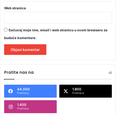
Web stranica
Sačuvaj moje ime, email i web stranicu u ovom browseru za
buduće komentare.
A
l
Pratite nas na
t
e
44.000
1.800
r
Pratilaca
Pratilaca
n
1.400
a
Pratilaca
t