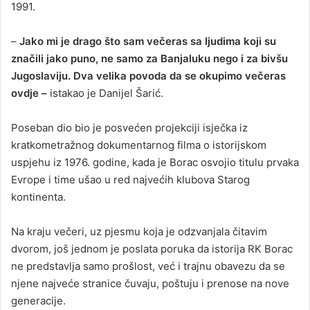
1991.
–
Jako mi je drago što sam večeras sa ljudima koji su
značili jako puno, ne samo za Banjaluku nego i za bivšu
Jugoslaviju. Dva velika povoda da se okupimo večeras
ovdje –
istakao je Danijel Šarić.
Poseban dio bio je posvećen projekciji isječka iz
kratkometražnog dokumentarnog filma o istorijskom
uspjehu iz 1976. godine, kada je Borac osvojio titulu prvaka
Evrope i time ušao u red najvećih klubova Starog
kontinenta.
Na kraju večeri, uz pjesmu koja je odzvanjala čitavim
dvorom, još jednom je poslata poruka da istorija RK Borac
ne predstavlja samo prošlost, već i trajnu obavezu da se
njene najveće stranice čuvaju, poštuju i prenose na nove
generacije.