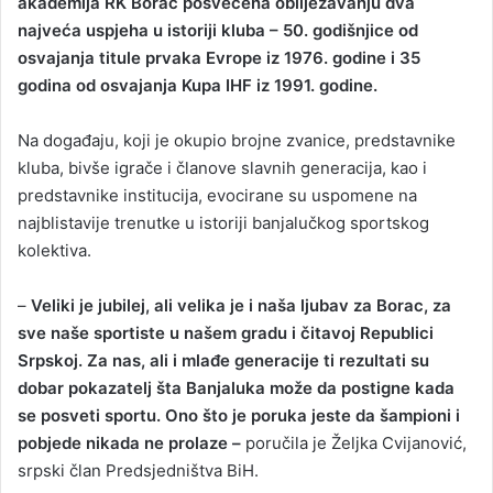
akademija RK Borac posvećena obilježavanju dva
najveća uspjeha u istoriji kluba – 50. godišnjice od
osvajanja titule prvaka Evrope iz 1976. godine i 35
godina od osvajanja Kupa IHF iz 1991. godine.
Na događaju, koji je okupio brojne zvanice, predstavnike
kluba, bivše igrače i članove slavnih generacija, kao i
predstavnike institucija, evocirane su uspomene na
najblistavije trenutke u istoriji banjalučkog sportskog
kolektiva.
–
Veliki je jubilej, ali velika je i naša ljubav za Borac, za
sve naše sportiste u našem gradu i čitavoj Republici
Srpskoj. Za nas, ali i mlađe generacije ti rezultati su
dobar pokazatelj šta Banjaluka može da postigne kada
se posveti sportu. Ono što je poruka jeste da šampioni i
pobjede nikada ne prolaze –
poručila je Željka Cvijanović,
srpski član Predsjedništva BiH.