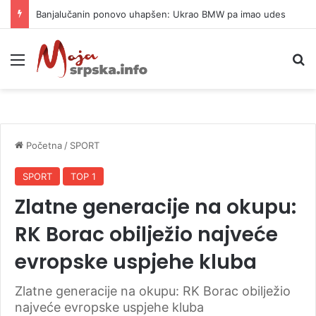
Banjalučanin ponovo uhapšen: Ukrao BMW pa imao udes
Meni
P
Početna
/
SPORT
SPORT
TOP 1
Zlatne generacije na okupu:
RK Borac obilježio najveće
evropske uspjehe kluba
Zlatne generacije na okupu: RK Borac obilježio
najveće evropske uspjehe kluba