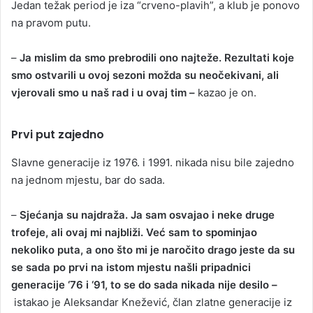
Jedan težak period je iza “crveno-plavih”, a klub je ponovo
na pravom putu.
–
Ja mislim da smo prebrodili ono najteže. Rezultati koje
smo ostvarili u ovoj sezoni možda su neočekivani, ali
vjerovali smo u naš rad i u ovaj tim –
kazao je on.
Prvi put zajedno
Slavne generacije iz 1976. i 1991. nikada nisu bile zajedno
na jednom mjestu, bar do sada.
–
Sjećanja su najdraža. Ja sam osvajao i neke druge
trofeje, ali ovaj mi najbliži. Već sam to spominjao
nekoliko puta, a ono što mi je naročito drago jeste da su
se sada po prvi na istom mjestu našli pripadnici
generacije ‘76 i ‘91, to se do sada nikada nije desilo –
istakao je Aleksandar Knežević, član zlatne generacije iz