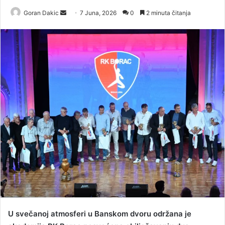
Goran Dakic
S
7 Juna, 2026
0
2 minuta čitanja
e
n
d
a
n
e
m
a
i
l
U svečanoj atmosferi u Banskom dvoru održana je