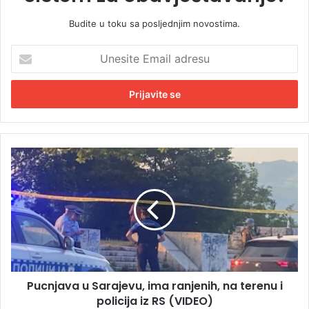
Budite u toku sa posljednjim novostima.
U
n
e
s
i
t
e
E
P
m
u
a
c
i
n
l
j
a
a
d
v
r
a
e
u
s
Pucnjava u Sarajevu, ima ranjenih, na terenu i
S
u
policija iz RS (VIDEO)
a