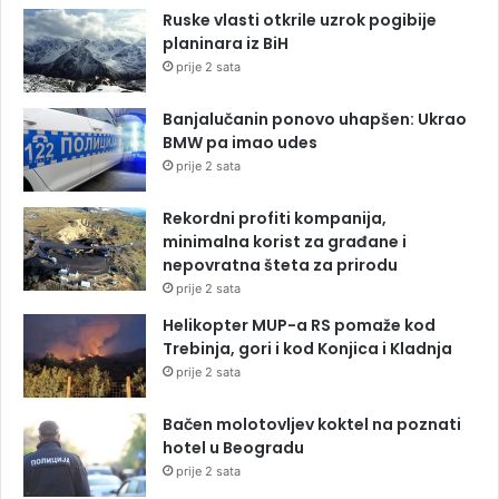
Ruske vlasti otkrile uzrok pogibije
planinara iz BiH
prije 2 sata
Banjalučanin ponovo uhapšen: Ukrao
BMW pa imao udes
prije 2 sata
Rekordni profiti kompanija,
minimalna korist za građane i
nepovratna šteta za prirodu
prije 2 sata
Helikopter MUP-a RS pomaže kod
Trebinja, gori i kod Konjica i Kladnja
prije 2 sata
Bačen molotovljev koktel na poznati
hotel u Beogradu
prije 2 sata