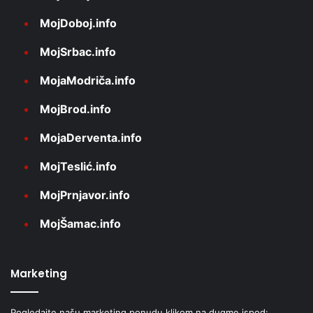
MojDoboj.info
MojSrbac.info
MojaModriča.info
MojBrod.info
MojaDerventa.info
MojTeslić.info
MojPrnjavor.info
MojŠamac.info
Marketing
Pogledajte našu marketing ponudu klikom na dugme ispod: