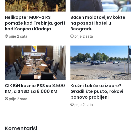
t
r
e
e
r
m
Helikopter MUP-a RS
Bačen molotovljev koktel
e
e
pomaže kod Trebinja, gori i
na poznati hotel u
n
n
kod Konjica i Kladnja
Beogradu
u
s
prije 2 sata
prije 2 sata
i
k
p
i
o
p
l
r
i
e
c
o
i
k
j
r
CIK BiH kaznio PSS sa 8.500
Kružni tok čeka izbore?
a
e
KM, a SNSD sa 6.000 KM
Gradilište pusto, rokovi
i
t
ponovo probijeni
prije 2 sata
z
:
prije 2 sata
R
S
S
t
(
i
Komentariši
V
ž
I
u