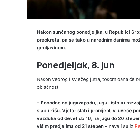
Nakon sunčanog ponedjeljka, u Republici Srp
preokreta, pa se tako u narednim danima može
grmljavinom.
Ponedjeljak, 8. jun
Nakon vedrog i svježeg jutra, tokom dana će b
oblačnost.
– Popodne na jugozapadu, jugu i istoku razvoj
slabu kišu. Vjetar slab i promjenljiv, uveče 
vazduha od devet do 16, na jugu do 20 stepe
višim predjelima od 21 stepen –
naveli su iz
Re