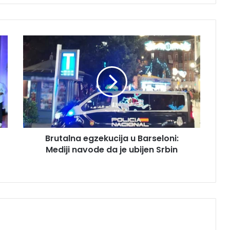
B
r
u
t
a
l
n
a
e
Brutalna egzekucija u Barseloni:
g
Mediji navode da je ubijen Srbin
z
e
k
u
c
i
j
a