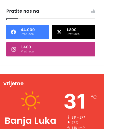
Pratite nas na
44.000
1.800
Pratilaca
Pratilaca
1.400
Pratilaca
Vrijeme
31
℃
Banja Luka
31º - 27º
27%
1.16 km/h