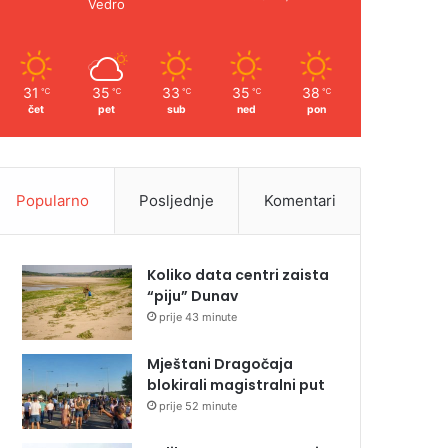
Vedro
31
35
33
35
38
℃
℃
℃
℃
℃
čet
pet
sub
ned
pon
Popularno
Posljednje
Komentari
Koliko data centri zaista
“piju” Dunav
prije 43 minute
Mještani Dragočaja
blokirali magistralni put
prije 52 minute