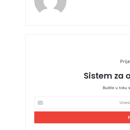
Prija
Sistem za 
Budite u toku 
U
n
e
s
i