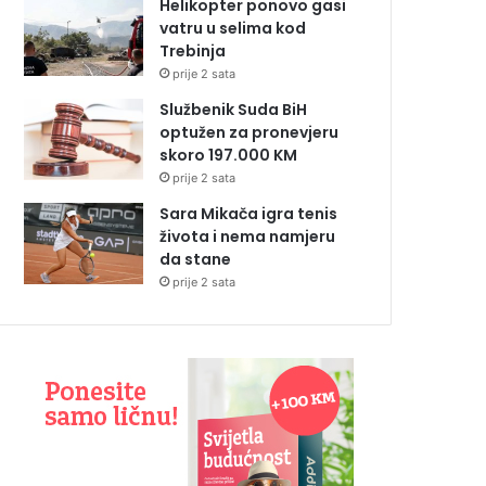
Helikopter ponovo gasi
vatru u selima kod
Trebinja
prije 2 sata
Službenik Suda BiH
optužen za pronevjeru
skoro 197.000 KM
prije 2 sata
Sara Mikača igra tenis
života i nema namjeru
da stane
prije 2 sata