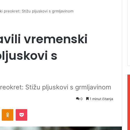
i preokret: Stižu pljuskovi s grmljavinom
avili vremenski
pljuskovi s
reokret: Stižu pljuskovi s grmljavinom
0
1 minut čitanja
ontakte
Odnoklassniki
Pocket