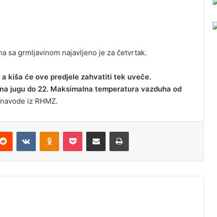
ma sa grmljavinom najavljeno je za četvrtak.
, a kiša će ove predjele zahvatiti tek uveče.
 na jugu do 22. Maksimalna temperatura vazduha od
navode iz RHMZ.
Reddit
VKontakte
Odnoklassniki
Pocket
Podijeli putem Emaila
Odštampaj