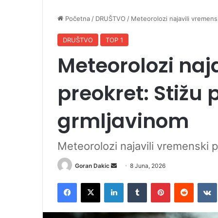
Početna
/
DRUŠTVO
/
Meteorolozi najavili vremensk
DRUŠTVO
TOP 1
Meteorolozi naj
preokret: Stižu 
grmljavinom
Meteorolozi najavili vremenski p
Goran Dakic
S
8 Juna, 2026
e
Facebook
X
LinkedIn
Tumblr
Pinterest
Reddit
VK
n
d
a