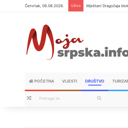
Četvrtak, 06.08.2026.
Uživo
Helikopter ponovo gasi 
POČETNA
VIJESTI
DRUŠTVO
TURIZA
Nasumični tekstovi
Pretraga
za