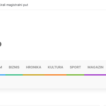
vatru u selima kod Trebinja
M
BIZNIS
HRONIKA
KULTURA
SPORT
MAGAZIN