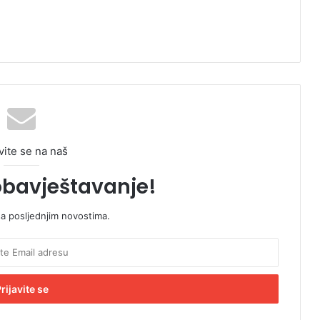
vite se na naš
obavještavanje!
sa posljednjim novostima.