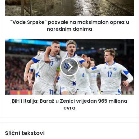
d
r
r
p
e
s
s
"Vode Srpske" pozvale na maksimalan oprez u
k
u
narednim danima
e
"
p
B
o
i
z
H
v
i
a
I
l
t
e
a
n
l
a
i
m
BiH i Italija: Baraž u Zenici vrijedan 965 miliona
j
a
evra
a
k
:
s
B
i
a
Slični tekstovi
m
r