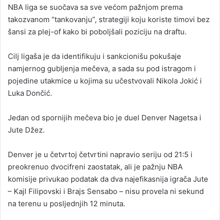
NBA liga se suočava sa sve većom pažnjom prema
takozvanom “tankovanju”, strategiji koju koriste timovi bez
šansi za plej-of kako bi poboljšali poziciju na draftu.
Cilj ligaša je da identifikuju i sankcionišu pokušaje
namjernog gubljenja mečeva, a sada su pod istragom i
pojedine utakmice u kojima su učestvovali Nikola Jokić i
Luka Dončić.
Jedan od spornijih mečeva bio je duel Denver Nagetsa i
Jute Džez.
Denver je u četvrtoj četvrtini napravio seriju od 21:5 i
preokrenuo dvocifreni zaostatak, ali je pažnju NBA
komisije privukao podatak da dva najefikasnija igrača Jute
– Kajl Filipovski i Brajs Sensabo – nisu provela ni sekund
na terenu u posljednjih 12 minuta.