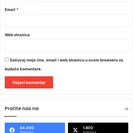
Email
*
Web stranica
Sačuvaj moje ime, email i web stranicu u ovom browseru za
buduće komentare.
A
l
Pratite nas na
t
e
44.000
1.800
r
Pratilaca
Pratilaca