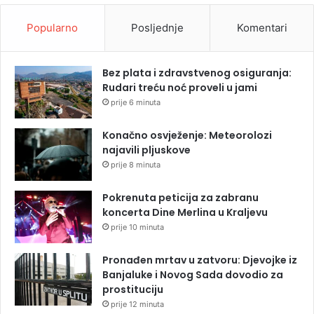
Popularno
Posljednje
Komentari
Bez plata i zdravstvenog osiguranja:
Rudari treću noć proveli u jami
prije 6 minuta
Konačno osvježenje: Meteorolozi
najavili pljuskove
prije 8 minuta
Pokrenuta peticija za zabranu
koncerta Dine Merlina u Kraljevu
prije 10 minuta
Pronađen mrtav u zatvoru: Djevojke iz
Banjaluke i Novog Sada dovodio za
prostituciju
prije 12 minuta