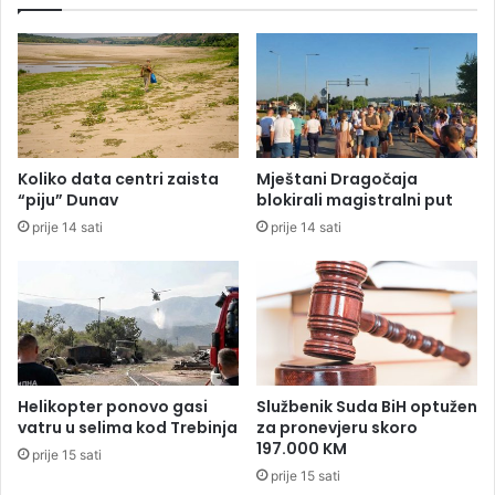
a
a
l
ž
a
u
n
Z
o
e
p
n
r
i
e
c
Koliko data centri zaista
Mještani Dragočaja
z
i
“piju” Dunav
blokirali magistralni put
u
v
prije 14 sati
prije 14 sati
n
r
a
i
r
j
e
e
d
d
n
a
i
n
m
9
Helikopter ponovo gasi
Službenik Suda BiH optužen
d
6
vatru u selima kod Trebinja
za pronevjeru skoro
a
5
197.000 KM
prije 15 sati
n
m
prije 15 sati
i
i