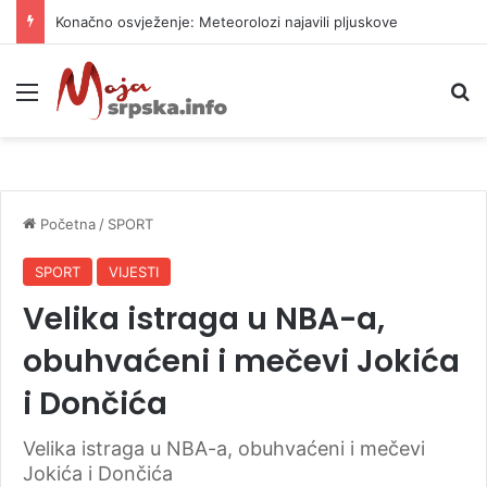
Konačno osvježenje: Meteorolozi najavili pljuskove
Meni
P
Početna
/
SPORT
SPORT
VIJESTI
Velika istraga u NBA-a,
obuhvaćeni i mečevi Jokića
i Dončića
Velika istraga u NBA-a, obuhvaćeni i mečevi
Jokića i Dončića