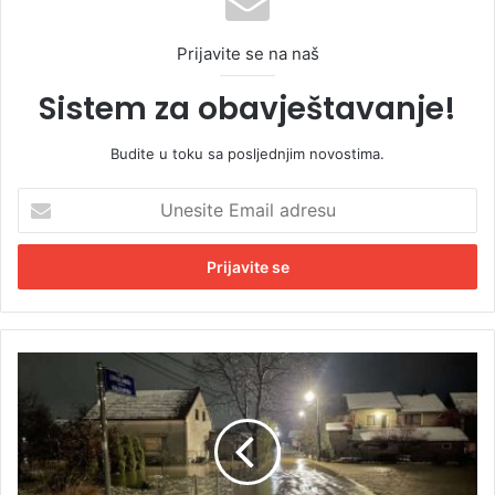
Prijavite se na naš
Sistem za obavještavanje!
Budite u toku sa posljednjim novostima.
U
n
e
s
i
t
e
E
"
m
V
a
o
i
d
l
e
a
S