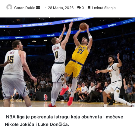
Goran Dakic
S
28 Marta, 2026
0
1 minut čitanja
e
n
d
a
n
e
m
a
i
l
NBA liga je pokrenula istragu koja obuhvata i mečeve
Nikole Jokića i Luke Dončića.