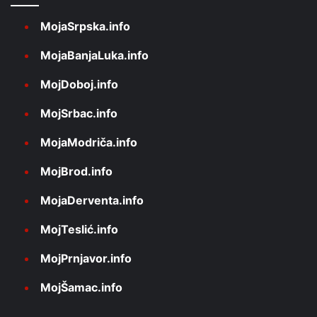
MojaSrpska.info
MojaBanjaLuka.info
MojDoboj.info
MojSrbac.info
MojaModriča.info
MojBrod.info
MojaDerventa.info
MojTeslić.info
MojPrnjavor.info
MojŠamac.info