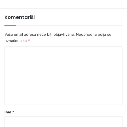
m
l
a
i
Komentariši
o
n
a
Vaša email adresa neće biti objavljivana.
Neophodna polja su
e
v
označena sa
*
r
K
a
o
m
e
n
t
a
r
Ime
*
*