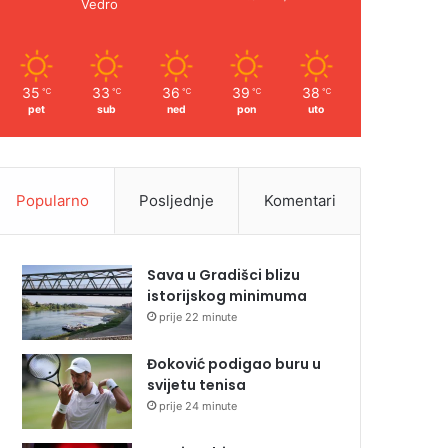
Vedro
35
33
36
39
38
℃
℃
℃
℃
℃
pet
sub
ned
pon
uto
Popularno
Posljednje
Komentari
Sava u Gradišci blizu
istorijskog minimuma
prije 22 minute
Đoković podigao buru u
svijetu tenisa
prije 24 minute