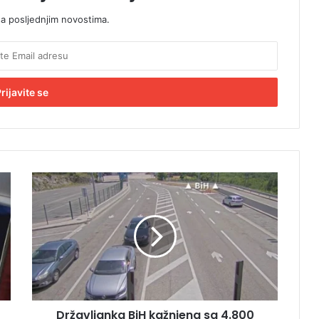
sa posljednjim novostima.
D
r
ž
a
v
l
j
a
n
Državljanka BiH kažnjena sa 4.800
k