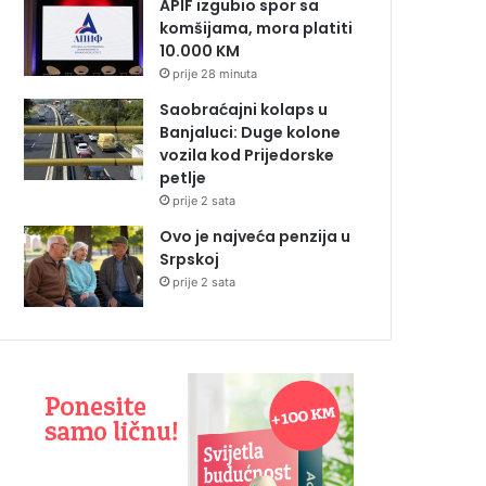
APIF izgubio spor sa
komšijama, mora platiti
10.000 KM
prije 28 minuta
Saobraćajni kolaps u
Banjaluci: Duge kolone
vozila kod Prijedorske
petlje
prije 2 sata
Ovo je najveća penzija u
Srpskoj
prije 2 sata