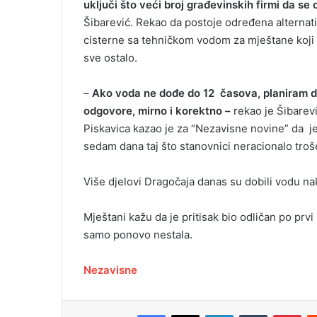
uključi što veći broj građevinskih firmi da se o
Šibarević. Rekao da postoje određena alternati
cisterne sa tehničkom vodom za mještane koji im
sve ostalo.
–
Ako voda ne dođe do 12 časova, planiram 
odgovore, mirno i korektno –
rekao je Šibarev
Piskavica kazao je za “Nezavisne novine” da j
sedam dana taj što stanovnici neracionalo troš
Više djelovi Dragočaja danas su dobili vodu n
Mještani kažu da je pritisak bio odličan po prv
samo ponovo nestala.
Nezavisne
Facebook
X
LinkedIn
Tumblr
Pinterest