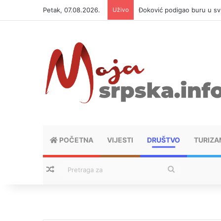
Petak, 07.08.2026.
Uživo
APIF izgubio spor sa komši
POČETNA
VIJESTI
DRUŠTVO
TURIZA
Nasumični tekstovi
Pretraga
za