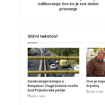
odlikovanja: Evo ko je sve dobio
o
v
priznanje
d
a
n
d
o
Slični tekstovi
d
i
j
e
l
i
o
n
a
Saobraćajni kolaps u
Ovo je naj
j
Banjaluci: Duge kolone vozila
Srpskoj
v
kod Prijedorske petlje
prije 2 sata
i
prije 2 sata
š
a