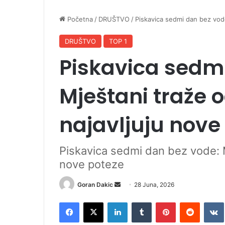
Početna
/
DRUŠTVO
/
Piskavica sedmi dan bez vode
DRUŠTVO
TOP 1
Piskavica sedm
Mještani traže 
najavljuju nove
Piskavica sedmi dan bez vode: M
nove poteze
Goran Dakic
S
28 Juna, 2026
e
Facebook
X
LinkedIn
Tumblr
Pinterest
Reddit
VK
n
d