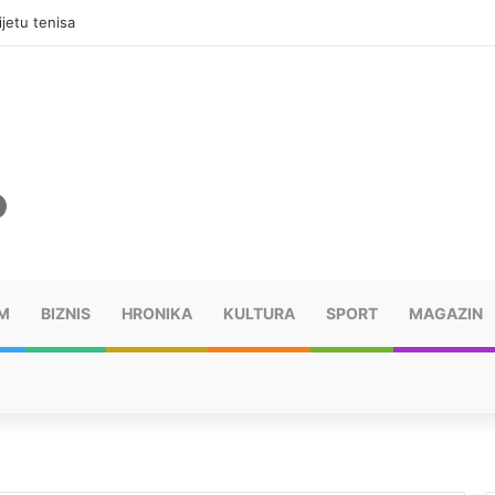
jama, mora platiti 10.000 KM
M
BIZNIS
HRONIKA
KULTURA
SPORT
MAGAZIN