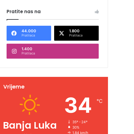
Pratite nas na
44.000
1.800
Pratilaca
Pratilaca
1.400
Pratilaca
Vrijeme
34
℃
Banja Luka
35º - 24º
30%
1.84 km/h