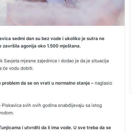
vica sedmi dan su bez vode i ukoliko je sutra ne
e završila agonija oko 1.500 mještana.
 Savjeta mjesne zajednice i dodao je da je situacija
 će vodu dobiti.
e problem da se on vrati u normalno stanje –
naglasio
iskavica svih ovih godina snabdijevaju sa istog
 vodom.
unjicama i utvrditi da li ima vode. U sve treba da se