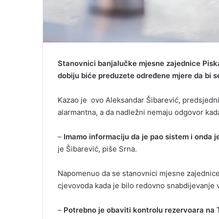
Stanovnici banjalučke mjesne zajednice Piska
dobiju biće preduzete određene mjere da bi s
Kazao je ovo Aleksandar Šibarević, predsjednik
alarmantna, a da nadležni nemaju odgovor kada
–
Imamo informaciju da je pao sistem i onda j
je Šibarević, piše Srna.
Napomenuo da se stanovnici mjesne zajednice P
cjevovoda kada je bilo redovno snabdijevanje
–
Potrebno je obaviti kontrolu rezervoara na T