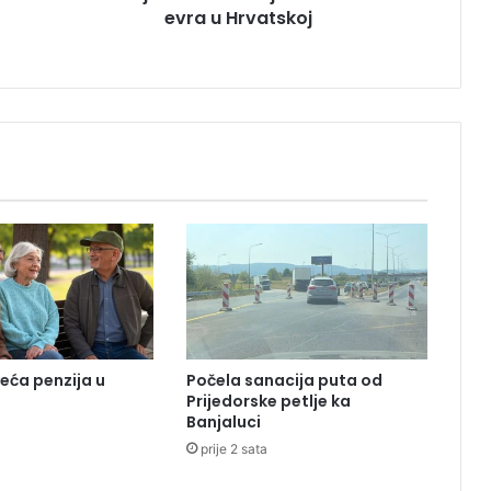
evra u Hrvatskoj
a
B
i
H
k
a
ž
n
j
e
n
a
s
a
4
.
veća penzija u
Počela sanacija puta od
8
Prijedorske petlje ka
0
Banjaluci
0
prije 2 sata
e
v