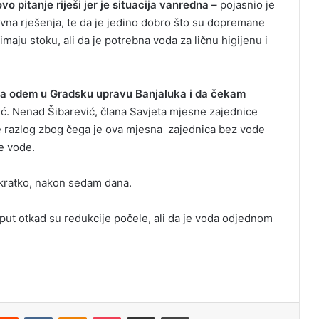
vo pitanje riješi jer je situacija vanredna –
pojasnio je
vna rješenja, te da je jedino dobro što su dopremane
aju stoku, ali da je potrebna voda za ličnu higijenu i
da odem u Gradsku upravu Banjaluka i da čekam
ić. Nenad Šibarević, člana Savjeta mjesne zajednice
e razlog zbog čega je ova mjesna zajednica bez vode
e vode.
akratko, nakon sedam dana.
i put otkad su redukcije počele, ali da je voda odjednom
Reddit
VKontakte
Odnoklassniki
Pocket
Podijeli putem Emaila
Odštampaj