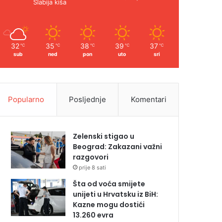
Slabija kiša
32
35
38
39
37
℃
℃
℃
℃
℃
sub
ned
pon
uto
sri
Popularno
Posljednje
Komentari
Zelenski stigao u
Beograd: Zakazani važni
razgovori
prije 8 sati
Šta od voća smijete
unijeti u Hrvatsku iz BiH:
Kazne mogu dostići
13.260 evra