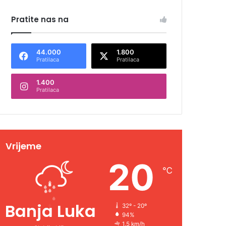
Pratite nas na
44.000
1.800
Pratilaca
Pratilaca
1.400
Pratilaca
Vrijeme
20
℃
Banja Luka
32º - 20º
94%
1.5 km/h