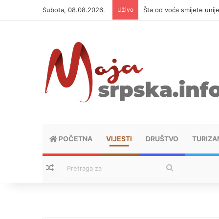
Subota, 08.08.2026.
Uživo
Šta od voća smijete unij
POČETNA
VIJESTI
DRUŠTVO
TURIZA
Nasumični tekstovi
Pretraga
za