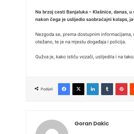
Na brzoj cesti Banjaluka – Klašnice, danas, u
nakon čega je uslijedio saobraćajni kolaps, ja
Nezgoda se, prema dostupnim informacijama, de
otežano, te je na mjestu događaja i policija.
Gužva je, kako ističu vozači, uslijedila i na tak
Facebook
X
LinkedIn
Tumblr
Pinterest
Podijeli
Goran Dakic