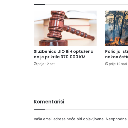
a
Š
m
i
t
a
:
P
Službenica UIO BiH optužena
Policija is
o
da je prikrila 370.000 KM
nakon četi
d
prije 12 sati
prije 12 sati
n
i
o
o
s
t
a
Komentariši
v
k
u
Vaša email adresa neće biti objavljivana.
Neophodna p
n