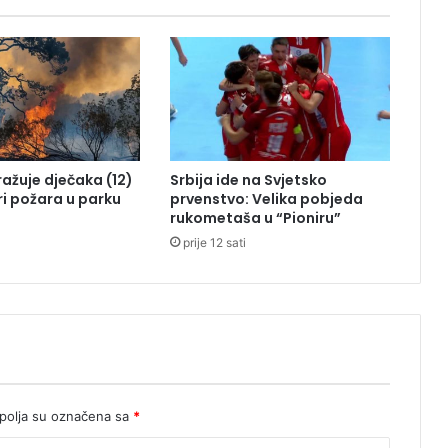
j
e
t
r
a
g
e
d
tražuje dječaka (12)
Srbija ide na Svjetsko
i
ri požara u parku
prvenstvo: Velika pobjeda
j
rukometaša u “Pioniru”
e
prije 12 sati
u
S
r
b
i
j
i
u
k
olja su označena sa
*
o