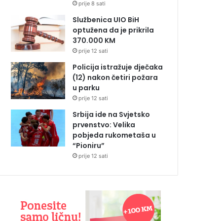
prije 8 sati
Službenica UIO BiH
optužena da je prikrila
370.000 KM
prije 12 sati
Policija istražuje dječaka
(12) nakon četiri požara
u parku
prije 12 sati
Srbija ide na Svjetsko
prvenstvo: Velika
pobjeda rukometaša u
“Pioniru”
prije 12 sati