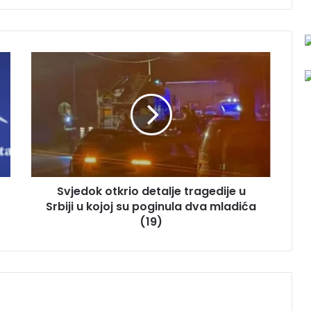
S
v
j
e
d
o
k
o
t
Svjedok otkrio detalje tragedije u
k
Srbiji u kojoj su poginula dva mladića
r
i
(19)
o
d
e
t
a
l