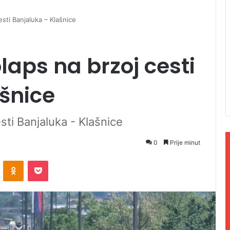
sti Banjaluka – Klašnice
laps na brzoj cesti
šnice
sti Banjaluka - Klašnice
0
Prije minut
ontakte
Odnoklassniki
Pocket