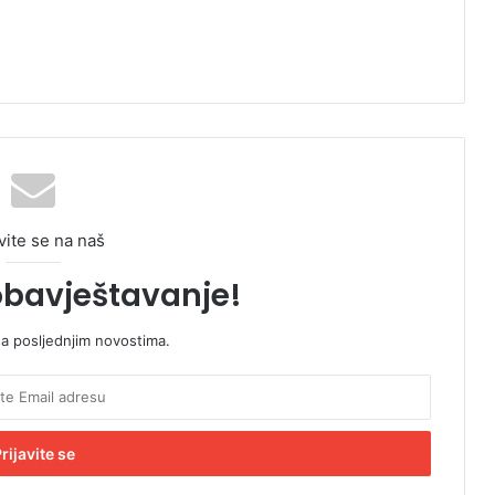
vite se na naš
obavještavanje!
sa posljednjim novostima.