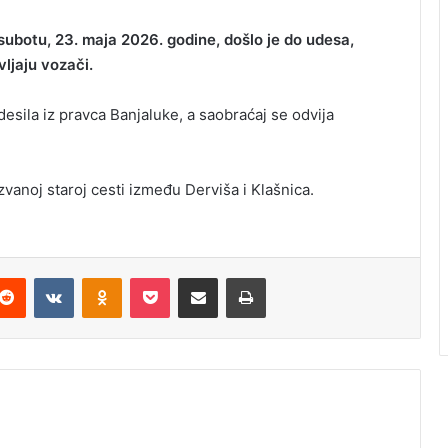
 subotu, 23. maja 2026. godine, došlo je do udesa,
vljaju vozači.
sila iz pravca Banjaluke, a saobraćaj se odvija
ozvanoj staroj cesti između Derviša i Klašnica.
Reddit
VKontakte
Odnoklassniki
Pocket
Podijeli putem Emaila
Odštampaj