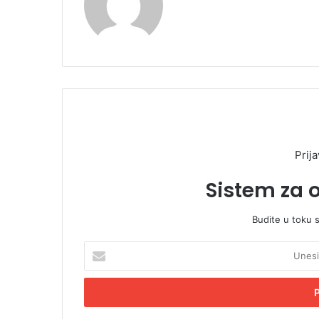
Prija
Sistem za 
Budite u toku 
U
n
e
s
i