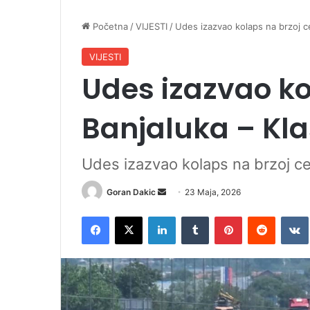
Početna
/
VIJESTI
/
Udes izazvao kolaps na brzoj ce
VIJESTI
Udes izazvao ko
Banjaluka – Kla
Udes izazvao kolaps na brzoj ce
Goran Dakic
S
23 Maja, 2026
e
Facebook
X
LinkedIn
Tumblr
Pinterest
Reddit
VK
n
d
a
n
e
m