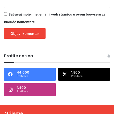
Sačuvaj moje ime, email i web stranicu u ovom browseru za
buduće komentare.
A
l
Pratite nas na
t
e
44.000
1.800
r
Pratilaca
Pratilaca
n
1.400
a
Pratilaca
t
i
v
Vrijeme