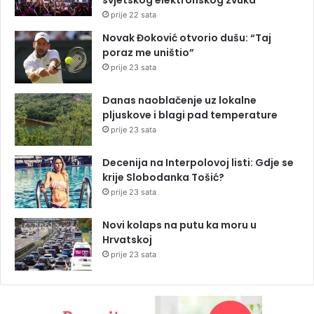
prije 22 sata
Novak Đoković otvorio dušu: “Taj
poraz me uništio”
prije 23 sata
Danas naoblačenje uz lokalne
pljuskove i blagi pad temperature
prije 23 sata
Decenija na Interpolovoj listi: Gdje se
krije Slobodanka Tošić?
prije 23 sata
Novi kolaps na putu ka moru u
Hrvatskoj
prije 23 sata