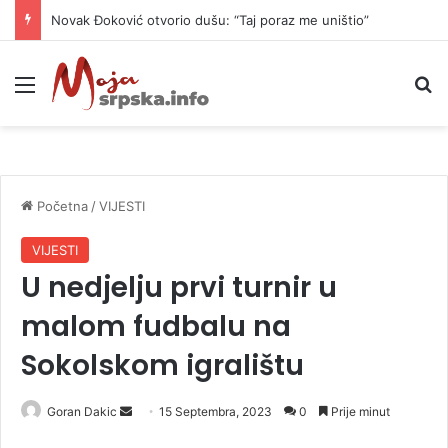
Novak Đoković otvorio dušu: “Taj poraz me uništio”
Meni
P
Početna
/
VIJESTI
VIJESTI
U nedjelju prvi turnir u
malom fudbalu na
Sokolskom igralištu
Goran Dakic
S
15 Septembra, 2023
0
Prije minut
e