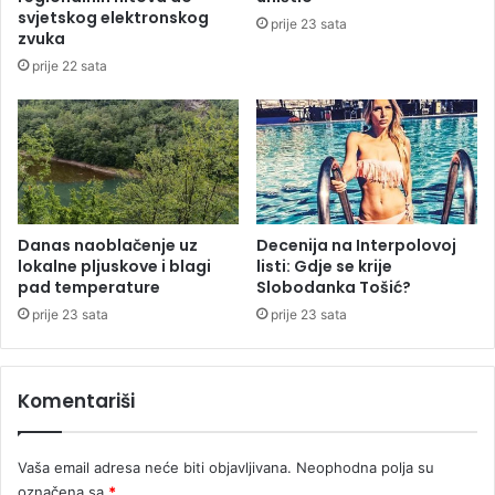
i
i
svjetskog elektronskog
prije 23 sata
n
c
zvuka
u
u
prije 22 sata
u
i
F
z
o
B
n
a
t
n
e
j
t
e
i
Danas naoblačenje uz
Decenija na Interpolovoj
L
lokalne pljuskove i blagi
listi: Gdje se krije
u
pad temperature
Slobodanka Tošić?
k
e
prije 23 sata
prije 23 sata
Komentariši
Vaša email adresa neće biti objavljivana.
Neophodna polja su
označena sa
*