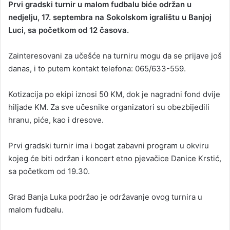
Prvi gradski turnir u malom fudbalu biće održan u
n
nedjelju, 17. septembra na Sokolskom igralištu u Banjoj
d
Luci, sa početkom od 12 časova.
a
n
Zainteresovani za učešće na turniru mogu da se prijave još
e
danas, i to putem kontakt telefona: 065/633-559.
m
a
i
Kotizacija po ekipi iznosi 50 KM, dok je nagradni fond dvije
l
hiljade KM. Za sve učesnike organizatori su obezbijedili
hranu, piće, kao i dresove.
Prvi gradski turnir ima i bogat zabavni program u okviru
kojeg će biti održan i koncert etno pjevačice Danice Krstić,
sa početkom od 19.30.
Grad Banja Luka podržao je održavanje ovog turnira u
malom fudbalu.