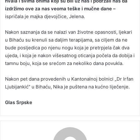
hvala i svima onima koji su bili uz nas i podržali nas da
izdržimo ove za nas veoma teške i mučne dane –
ispričala je majka djevojčice, Jelena.
Nakon saznanja da se nalazi van životne opasnosti, ljekari
u Bihaću su krenuli sa daljim terapijama, sa ciljem da ne
bude posljedica po njenu nogu koja je pretrpjela čak dva
ujeda, i koja je nakon višesatnog oticanja počela da dobija i
tamnu boju, koja se srećom za nekoliko dana povukla.
Nakon pet dana provedenih u Kantonalnoj bolnici „Dr Irfan
Ljubijankić" u Bihaću, Nika je puštena na kućno liječenje.
Glas Srpske