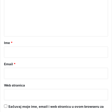
u
m
B
e
a
n
n
j
t
o
j
a
L
r
Ime
*
u
*
c
i
Email
*
Web stranica
Sačuvaj moje ime, email i web stranicu u ovom browseru za