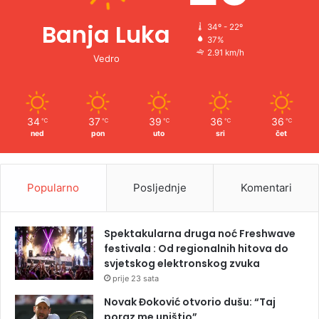
Banja Luka
34º - 22º
37%
2.91 km/h
Vedro
34
37
39
36
36
℃
℃
℃
℃
℃
ned
pon
uto
sri
čet
Popularno
Posljednje
Komentari
Spektakularna druga noć Freshwave
festivala : Od regionalnih hitova do
svjetskog elektronskog zvuka
prije 23 sata
Novak Đoković otvorio dušu: “Taj
poraz me uništio”