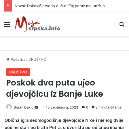
Novak Đoković otvorio dušu: “Taj poraz me uništio”
Meni
P
Početna
/
DRUŠTVO
DRUŠTVO
Poskok dva puta ujeo
djevojčicu iz Banje Luke
Goran Dakic
S
15 Septembra, 2023
0
3 minuta čitanja
e
Obična igra sedmogodišnje djevojčice Nike i njenog dvije
n
godine starijeg brata Petra, u dvorištu porodičnog imanja
d