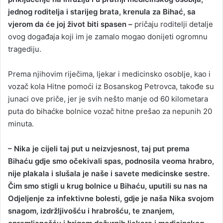
jednog roditelja i starijeg brata, krenula za Bihać, sa
vjerom da će joj život biti spasen –
pričaju roditelji detalje
ovog događaja koji im je zamalo mogao donijeti ogromnu
tragediju.
Prema njihovim riječima, ljekar i medicinsko osoblje, kao i
vozač kola Hitne pomoći iz Bosanskog Petrovca, takođe su
junaci ove priče, jer je svih nešto manje od 60 kilometara
puta do bihaćke bolnice vozač hitne prešao za nepunih 20
minuta.
– Nika je cijeli taj put u neizvjesnost, taj put prema
Bihaću gdje smo očekivali spas, podnosila veoma hrabro,
nije plakala i slušala je naše i savete medicinske sestre.
Čim smo stigli u krug bolnice u Bihaću, uputili su nas na
Odjeljenje za infektivne bolesti, gdje je naša Nika svojom
snagom, izdržljivošću i hrabrošću, te znanjem,