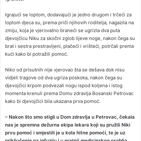
Igrajući se loptom, dodavajući je jedno drugom i trčeći za
loptom djeca su, prema priči njihovih roditelja, nagazila na
zmiju, koja je vjerovatno braneći se ugrizla dva puta
djevojčicu Niku za skočni zglob lijeve noge, nakon čega su
brat i sestra prestravljeni, plačeći i vrišteći, potrčali prema
kući kako bi potražili pomoć.
Niko od prisutnih nije vjerovao šta se dešava dok nisu
vidjeli tragove od dva ugriza poskoka, nakon čega su
djevojčici krpom podvezali nogu ispod koljena i istog
momenta krenuli prema Domu zdravlja Bosanski Petrovac
kako bi djevojčici bila ukazana prva pomoć.
– Nakon što smo stigli u Dom zdravlja u Petrovac, čekala
nas je spremna dežurna ekipa lekara koji su pružili Niki
prvu pomoć i smjestili je u kola hitne pomoći, te je uz
priključenje na infuziju i u pratnji medicinskog osoblja,