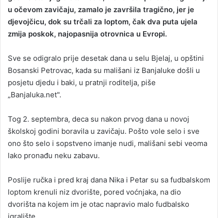
u očevom zavičaju, zamalo je završila tragično, jer je
a
djevojčicu, dok su trčali za loptom, čak dva puta ujela
n
zmija poskok, najopasnija otrovnica u Evropi.
e
m
a
Sve se odigralo prije desetak dana u selu Bjelaj, u opštini
i
Bosanski Petrovac, kada su mališani iz Banjaluke došli u
l
posjetu djedu i baki, u pratnji roditelja, piše
„Banjaluka.net".
Tog 2. septembra, deca su nakon prvog dana u novoj
školskoj godini boravila u zavičaju. Pošto vole selo i sve
ono što selo i sopstveno imanje nudi, mališani sebi veoma
lako pronađu neku zabavu.
Poslije ručka i pred kraj dana Nika i Petar su sa fudbalskom
loptom krenuli niz dvorište, pored voćnjaka, na dio
dvorišta na kojem im je otac napravio malo fudbalsko
igralište.