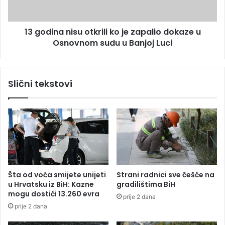
u
a
m
n
a
13 godina nisu otkrili ko je zapalio dokaze u
i
l
Osnovnom sudu u Banjoj Luci
s
o
u
m
o
f
t
Slični tekstovi
u
k
d
r
b
i
a
l
l
i
u
k
n
o
a
j
S
e
Šta od voća smijete unijeti
Strani radnici sve češće na
o
z
u Hrvatsku iz BiH: Kazne
gradilištima BiH
k
a
mogu dostići 13.260 evra
prije 2 dana
o
p
prije 2 dana
l
a
s
l