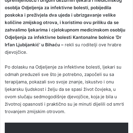
opremljenošću i brigom dežurnih ljekara i medicinskog
osoblja Odjeljenja za infektivne bolesti, pobijedila
poskoka i preživjela dva ujeda i ubrizgavanje velike
količine zmijskog otrova, i koristimo ovu priliku da se
zahvalimo ljekarima i cjelokupnom medicinskom osoblju
Odjeljenja za infektivne bolesti Kantonalne bolnice ‘Dr
Irfan Ljubijankić’ u Bihaću –
rekli su roditelji ove hrabre
djevojčice.
Po dolasku na Odjeljenje za infektivne bolesti, ljekari su
odmah preduzeli sve što je potrebno, započeli su sa
terapijama, pokazali svo svoje znanje, iskustvo i onu
ljekarsku ljudskost i želju da se spasi život čovjeka, u
ovom slučaju sedmogodišnje djevojčice, koja je bila u
životnoj opasnosti i praktično su je minuti dijelili od smrti
trovanjem zmijskim otrovom.