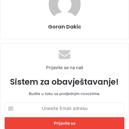
Goran Dakic
Prijavite se na naš
Sistem za obavještavanje!
Budite u toku sa posljednjim novostima.
U
n
e
s