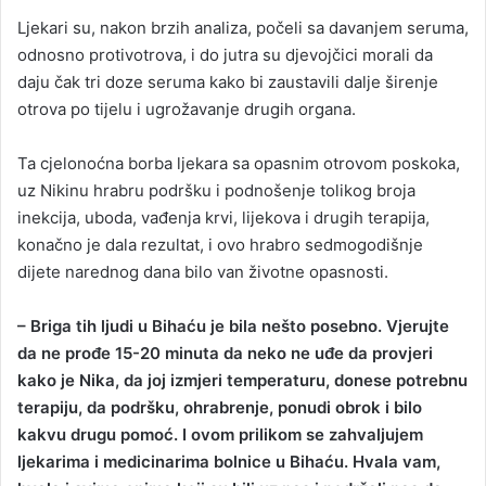
Ljekari su, nakon brzih analiza, počeli sa davanjem seruma,
odnosno protivotrova, i do jutra su djevojčici morali da
daju čak tri doze seruma kako bi zaustavili dalje širenje
otrova po tijelu i ugrožavanje drugih organa.
Ta cjelonoćna borba ljekara sa opasnim otrovom poskoka,
uz Nikinu hrabru podršku i podnošenje tolikog broja
inekcija, uboda, vađenja krvi, lijekova i drugih terapija,
konačno je dala rezultat, i ovo hrabro sedmogodišnje
dijete narednog dana bilo van životne opasnosti.
– Briga tih ljudi u Bihaću je bila nešto posebno. Vjerujte
da ne prođe 15-20 minuta da neko ne uđe da provjeri
kako je Nika, da joj izmjeri temperaturu, donese potrebnu
terapiju, da podršku, ohrabrenje, ponudi obrok i bilo
kakvu drugu pomoć. I ovom prilikom se zahvaljujem
ljekarima i medicinarima bolnice u Bihaću. Hvala vam,