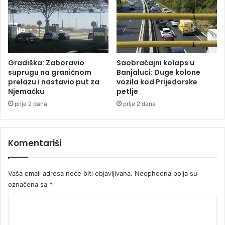
k
i
o
o
m
d
i
o
g
k
r
a
Gradiška: Zaboravio
Saobraćajni kolaps u
a
z
suprugu na graničnom
Banjaluci: Duge kolone
l
e
prelazu i nastavio put za
vozila kod Prijedorske
i
Njemačku
petlje
u
š
O
prije 2 dana
prije 2 dana
t
s
u
n
o
Komentariši
v
n
o
Vaša email adresa neće biti objavljivana.
Neophodna polja su
m
označena sa
*
s
u
K
d
o
u