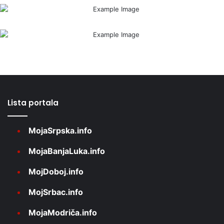
Lista portala
MojaSrpska.info
MojaBanjaLuka.info
MojDoboj.info
MojSrbac.info
MojaModriča.info