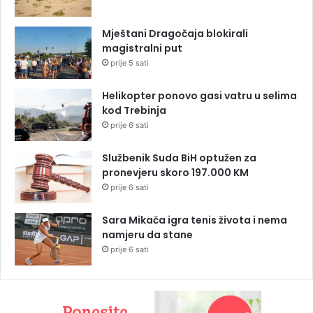
Mještani Dragočaja blokirali
magistralni put
prije 5 sati
Helikopter ponovo gasi vatru u selima
kod Trebinja
prije 6 sati
Službenik Suda BiH optužen za
pronevjeru skoro 197.000 KM
prije 6 sati
Sara Mikača igra tenis života i nema
namjeru da stane
prije 6 sati