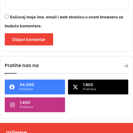
Sačuvaj moje ime, email i web stranicu u ovom browseru za
buduće komentare.
A
l
Pratite nas na
t
e
44.000
1.800
r
Pratilaca
Pratilaca
n
1.400
a
Pratilaca
t
i
v
Vrijeme