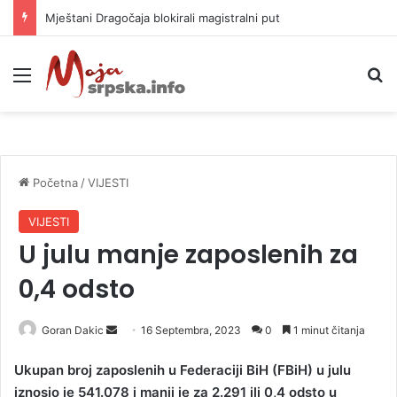
Mještani Dragočaja blokirali magistralni put
Meni
P
Početna
/
VIJESTI
VIJESTI
U julu manje zaposlenih za
0,4 odsto
Goran Dakic
S
16 Septembra, 2023
0
1 minut čitanja
e
Ukupan broj zaposlenih u Federaciji BiH (FBiH) u julu
n
iznosio je 541.078 i manji je za 2.291 ili 0,4 odsto u
d