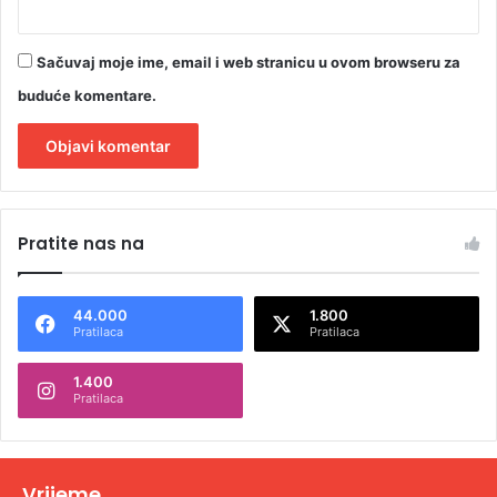
Sačuvaj moje ime, email i web stranicu u ovom browseru za
buduće komentare.
A
l
Pratite nas na
t
e
44.000
1.800
r
Pratilaca
Pratilaca
n
1.400
a
Pratilaca
t
i
v
Vrijeme