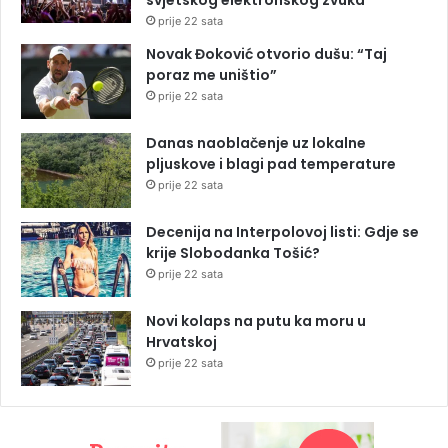
prije 22 sata
Novak Đoković otvorio dušu: “Taj
poraz me uništio”
prije 22 sata
Danas naoblačenje uz lokalne
pljuskove i blagi pad temperature
prije 22 sata
Decenija na Interpolovoj listi: Gdje se
krije Slobodanka Tošić?
prije 22 sata
Novi kolaps na putu ka moru u
Hrvatskoj
prije 22 sata