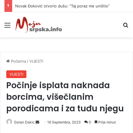
Novak Đoković otvorio dušu: “Taj poraz me uništio”
Meni
P
Početna
/
VIJESTI
VIJESTI
Počinje isplata naknada
borcima, višečlanim
porodicama i za tuđu njegu
Goran Dakic
S
16 Septembra, 2023
0
Prije minut
e