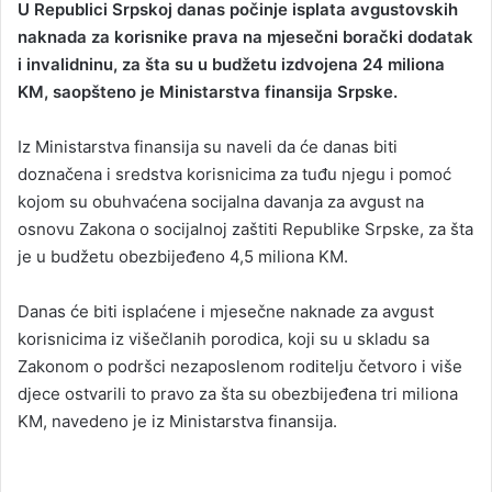
U Republici Srpskoj danas počinje isplata avgustovskih
n
naknada za korisnike prava na mjesečni borački dodatak
d
i invalidninu, za šta su u budžetu izdvojena 24 miliona
a
KM, saopšteno je Ministarstva finansija Srpske.
n
e
Iz Ministarstva finansija su naveli da će danas biti
m
a
doznačena i sredstva korisnicima za tuđu njegu i pomoć
i
kojom su obuhvaćena socijalna davanja za avgust na
l
osnovu Zakona o socijalnoj zaštiti Republike Srpske, za šta
je u budžetu obezbijeđeno 4,5 miliona KM.
Danas će biti isplaćene i mjesečne naknade za avgust
korisnicima iz višečlanih porodica, koji su u skladu sa
Zakonom o podršci nezaposlenom roditelju četvoro i više
djece ostvarili to pravo za šta su obezbijeđena tri miliona
KM, navedeno je iz Ministarstva finansija.