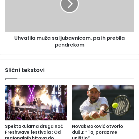
l
t
e
i
n
l
i
a
h
m
Uhvatila muža sa ljubavnicom, pa ih prebila
z
u
a
pendrekom
ž
0
a
,
s
4
a
Slični tekstovi
o
l
d
j
s
u
t
b
o
a
v
n
i
c
Spektakularna druga noć
Novak Đoković otvorio
o
Freshwave festivala : Od
dušu: “Taj poraz me
m
regionalnih hitova do
uništio”