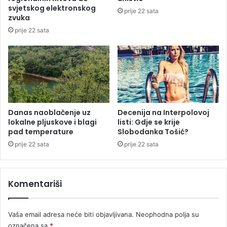
,
svjetskog elektronskog
prije 22 sata
p
zvuka
a
prije 22 sata
i
h
p
r
e
b
i
l
Danas naoblačenje uz
Decenija na Interpolovoj
lokalne pljuskove i blagi
listi: Gdje se krije
a
pad temperature
Slobodanka Tošić?
p
e
prije 22 sata
prije 22 sata
n
d
r
Komentariši
e
k
o
Vaša email adresa neće biti objavljivana.
Neophodna polja su
m
označena sa
*