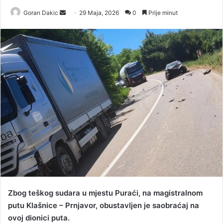
Goran Dakic
S
29 Maja, 2026
0
Prije minut
e
n
d
a
n
e
m
a
i
l
Zbog teškog sudara u mjestu Puraći, na magistralnom
putu Klašnice – Prnjavor, obustavljen je saobraćaj na
ovoj dionici puta.