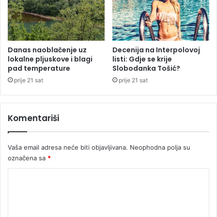
v
o
r
i
l
Danas naoblačenje uz
Decenija na Interpolovoj
lokalne pljuskove i blagi
listi: Gdje se krije
i
pad temperature
Slobodanka Tošić?
o
n
prije 21 sat
prije 21 sat
a
v
o
Komentariši
d
n
o
Vaša email adresa neće biti objavljivana.
Neophodna polja su
m
označena sa
*
š
v
K
e
o
r
c
m
u