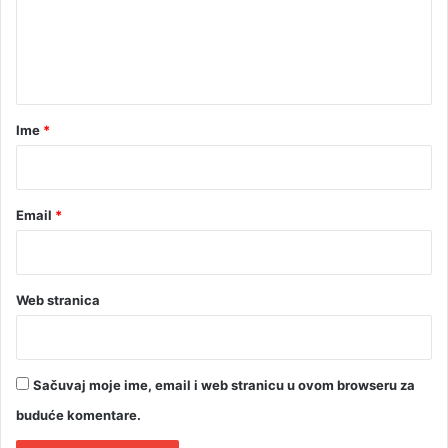
e
k
o
n
k
t
a
i
a
n
r
Ime
*
a
*
u
s
l
Email
*
u
ž
b
e
Web stranica
n
i
m
v
Sačuvaj moje ime, email i web stranicu u ovom browseru za
o
z
buduće komentare.
i