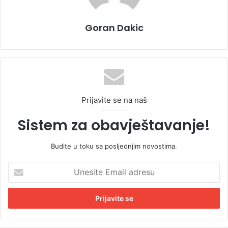
Goran Dakic
Prijavite se na naš
Sistem za obavještavanje!
Budite u toku sa posljednjim novostima.
U
n
e
s
i
t