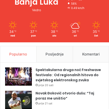
Banja Luka
58%
0.49 km/h
Vedro
34
37
38
36
35
℃
℃
℃
℃
℃
ned
pon
uto
sri
čet
Popularno
Posljednje
Komentari
Spektakularna druga noć Freshwave
festivala : Od regionalnih hitova do
svjetskog elektronskog zvuka
prije 20 sati
Novak Đoković otvorio dušu: “Taj
poraz me uništio”
prije 21 sat