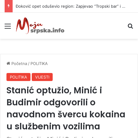
Đoković opet oduševio region: Zapjevao “Tropski bar” i zaplesao (VIDEO)
Meni
P
Početna
/
POLITIKA
POLITIKA
VIJESTI
Stanić optužio, Minić i
Budimir odgovorili o
navodnom švercu kokaina
u službenim vozilima