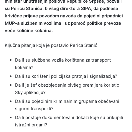
ministar unutrašnjih poslova Republike Srpske, pozvali
su Pericu Stanića, bivšeg direktora SIPA, da podnese
krivične prijave povodom navoda da pojedini pripadnici
MUP-a službenim vozilima i uz pomoć politike prevoze
veće količine kokaina.
Ključna pitanja koja je postavio Perica Stanić
Da li su službena vozila korištena za transport
kokaina?
Da li su korišteni policijska pratnja i signalizacija?
Da li je šef obezbjeđenja bivšeg premijera koristio
Sky aplikaciju?
Da li su pojedinim kriminalnim grupama obećavani
sigurni transporti?
Da li postoje dokumentovani dokazi koje su prikupili
istražni organi?