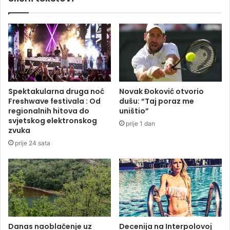
i
I
c
A
e
u
–
h
P
a
r
p
n
š
j
e
Spektakularna druga noć
Novak Đoković otvorio
a
n
Freshwave festivala : Od
dušu: “Taj poraz me
v
s
regionalnih hitova do
uništio”
o
a
svjetskog elektronskog
prije 1 dan
r
z
zvuka
:
l
prije 24 sata
O
a
b
t
u
n
s
i
t
m
a
p
v
o
l
l
Danas naoblačenje uz
Decenija na Interpolovoj