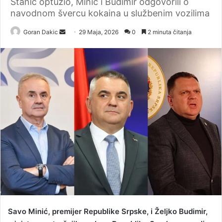
Stanić optužio, Minić i Budimir odgovorili o
navodnom švercu kokaina u službenim vozilima
Goran Dakic
S
29 Maja, 2026
0
2 minuta čitanja
e
n
d
a
n
e
m
a
i
l
Savo Minić, premijer Republike Srpske, i Željko Budimir,