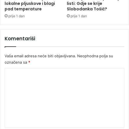
j
lokalne pljuskove i blagi
listi: Gdje se krije
u
pad temperature
Slobodanka Tošić?
e
g
n
a
prije 1 dan
prije 1 dan
s
m
a
a
o
Komentariši
b
r
a
Vaša email adresa neće biti objavljivana.
Neophodna polja su
ć
označena sa
*
a
j
K
o
m
e
n
t
a