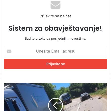
Prijavite se na naš
Sistem za obavještavanje!
Budite u toku sa posljednjim novostima.
U
n
e
s
i
t
e
E
T
m
e
a
ž
i
a
l
k