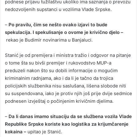
podnese prijavu tužilaštvu ukoliko ima saznanja o prevozu
nedozvoljenih supstanci u vozilima Vlade Srpske.
–
Po pravilu, čim se nešto ovako izjavi to bude
spekulacija. I spekulisanje o ovome je krivično djelo –
rekao je Budimir novinarima u Banjaluci.
Stanić je od premijera i ministra tražio i odgovor na pitanje
o tome šta su bivši premijer i rukovodstvo MUP-a
preduzeli nakon što su dobili informacije o mogućim
kriminalnim radnjama, ako i da li je tačno da trojica
policijskih službenika nisu saslušana, lišena slobode niti
su suspendovana, iako je protiv njih još prije dvije sedmice
podnesen izvještaj o počinjenim krivičnim djelima.
–
Da li danas imamo situaciju da se službena vozila Vlade
Republike Srpske koriste kao logistika za krijumčarenje
kokaina –
upitao je Stanić.