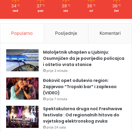
34
37
39
36
36
℃
℃
℃
℃
℃
ned
pon
uto
sri
čet
Popularno
Posljednje
Komentari
Maloljetnik uhapšen u Ljubinju:
Osumnjičen da je povrijedio policajca
i oštetio vrata stanice
prije 3 minute
Đoković opet oduševio region:
Zapjevao “Tropski bar” i zaplesao
(VIDEO)
prije 7 minuta
Spektakularna druga noć Freshwave
festivala : Od regionalnih hitova do
svjetskog elektronskog zvuka
prije 24 sata