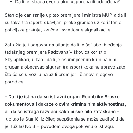
Da li je istraga eventualno usporena ili odgođena?
Stanić je dan ranije upitao premijera i ministra MUP-a da li
su takvi transporti obavljani preko granice uz korištenje
policijske pratnje, zvučne i svjetlosne signalizacije.
Zatražio je i odgovor na pitanje da li je šef obezbjeđenja
tadašnjeg premijera Radovana Viškovića koristio
Sky aplikaciju, kao i da li je osumnjičenim kriminalnim
grupama obećavao siguran transport kokaina upravo zato
što će se u vozilu nalaziti premijer i članovi njegove
porodice.
–
Da li je istina da su istražni organi Republike Srpske
dokumentovali dokaze o ovim kriminalnim aktivnostima,
ali da se istraga razvlači kako bi sve bilo zataškano –
upitao je Stanić, iz čijeg saopštenja se može zaključiti da
je Tužilaštvo BiH povodom ovoga pokrenulo istragu.