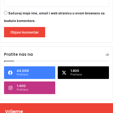
Sačuvaj moje ime, email i web stranicu u ovom browseru za
buduće komentare.
A
l
Pratite nas na
t
e
44.000
1.800
r
Pratilaca
Pratilaca
n
1.400
a
Pratilaca
t
i
v
Vrijeme