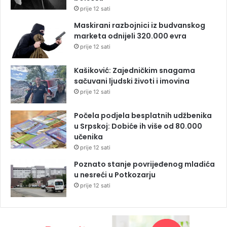
prije 12 sati
Maskirani razbojnici iz budvanskog
marketa odnijeli 320.000 evra
prije 12 sati
Kašiković: Zajedničkim snagama
sačuvani ljudski životi i imovina
prije 12 sati
Počela podjela besplatnih udžbenika
u Srpskoj: Dobiće ih više od 80.000
učenika
prije 12 sati
Poznato stanje povrijeđenog mladića
u nesreći u Potkozarju
prije 12 sati