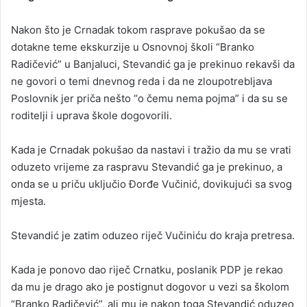
Nakon što je Crnadak tokom rasprave pokušao da se
dotakne teme ekskurzije u Osnovnoj školi “Branko
Radičević” u Banjaluci, Stevandić ga je prekinuo rekavši da
ne govori o temi dnevnog reda i da ne zloupotrebljava
Poslovnik jer priča nešto “o čemu nema pojma” i da su se
roditelji i uprava škole dogovorili.
Kada je Crnadak pokušao da nastavi i tražio da mu se vrati
oduzeto vrijeme za raspravu Stevandić ga je prekinuo, a
onda se u priču uključio Đorđe Vučinić, dovikujući sa svog
mjesta.
Stevandić je zatim oduzeo riječ Vučiniću do kraja pretresa.
Kada je ponovo dao riječ Crnatku, poslanik PDP je rekao
da mu je drago ako je postignut dogovor u vezi sa školom
“Branko Radičević”, ali mu je nakon toga Stevandić oduzeo