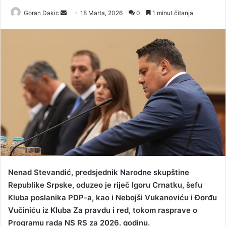
Goran Dakic
S
18 Marta, 2026
0
1 minut čitanja
e
n
d
a
n
e
m
a
i
l
Nenad Stevandić, predsjednik Narodne skupštine
Republike Srpske, oduzeo je riječ Igoru Crnatku, šefu
Kluba poslanika PDP-a, kao i Nebojši Vukanoviću i Đorđu
Vučiniću iz Kluba Za pravdu i red, tokom rasprave o
Programu rada NS RS za 2026. godinu.