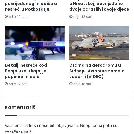
ž
povrijeđenog mladića u
u Hrvatskoj, povrijeđeno
t
i
nesreći u Potkozarju
dvoje odraslih i dvoje djece
o
l
prije 12 sati
prije 12 sati
r
a
i
š
m
t
a
v
u
u
S
z
r
a
p
p
Detalji nesreće kod
Drama na aerodromu u
s
r
Banjaluke u kojoj je
Sidneju: Avioni se zamalo
k
e
poginuo mladić
sudarili (VIDEO)
o
v
prije 12 sati
prije 18 sati
j
a
r
u
Komentariši
u
s
l
Vaša email adresa neće biti objavljivana.
Neophodna polja su
u
označena sa
*
ž