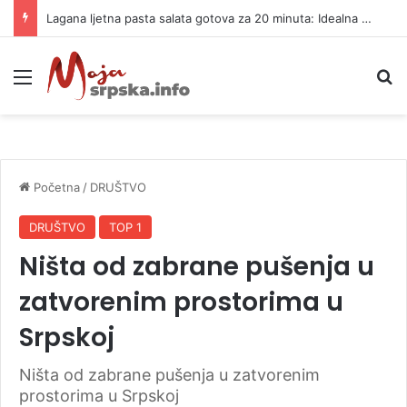
Lagana ljetna pasta salata gotova za 20 minuta: Idealna za vrele dane
Meni
P
Početna
/
DRUŠTVO
DRUŠTVO
TOP 1
Ništa od zabrane pušenja u
zatvorenim prostorima u
Srpskoj
Ništa od zabrane pušenja u zatvorenim
prostorima u Srpskoj