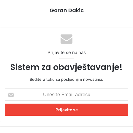
Goran Dakic
Prijavite se na naš
Sistem za obavještavanje!
Budite u toku sa posljednjim novostima.
U
n
e
s
i
t
e