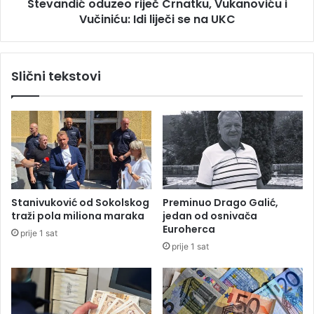
v
Stevandić oduzeo riječ Crnatku, Vukanoviću i
o
a
Vučiniću: Idi liječi se na UKC
d
u
u
B
z
i
e
Slični tekstovi
H
o
o
r
s
i
v
j
o
e
j
č
i
C
l
r
a
n
Stanivuković od Sokolskog
Preminuo Drago Galić,
p
a
traži pola miliona maraka
jedan od osnivača
r
t
Euroherca
prije 1 sat
e
k
prije 1 sat
s
u
t
,
i
V
ž
u
a
k