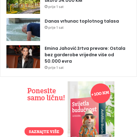
skoro 34.000 KM
prije 1 sat
Danas vrhunac toplotnog talasa
prije 1 sat
Emina Jahović žrtva prevare: Ostala
bez garderobe vrijedne više od
50.000 evra
prije 1 sat