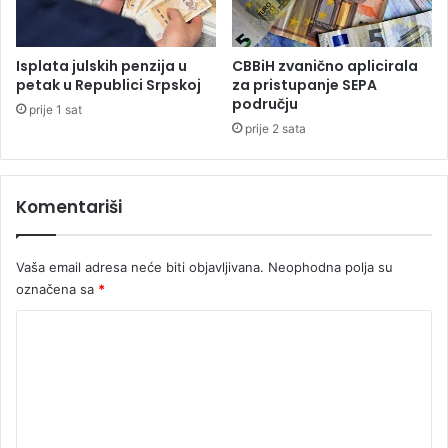
n
a
E
n
q
o
Isplata julskih penzija u
CBBiH zvanično aplicirala
u
v
petak u Republici Srpskoj
za pristupanje SEPA
a
i
području
prije 1 sat
l
ć
prije 2 sata
P
u
a
i
y
V
Komentariši
C
u
h
č
a
i
Vaša email adresa neće biti objavljivana.
Neophodna polja su
m
n
p
označena sa
*
i
i
ć
K
o
u
n
:
o
s
I
m
e
d
r
e
i
t
l
n