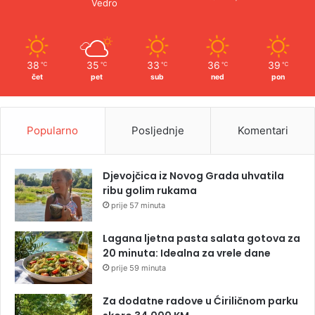
Vedro
38
35
33
36
39
℃
℃
℃
℃
℃
čet
pet
sub
ned
pon
Popularno
Posljednje
Komentari
Djevojčica iz Novog Grada uhvatila
ribu golim rukama
prije 57 minuta
Lagana ljetna pasta salata gotova za
20 minuta: Idealna za vrele dane
prije 59 minuta
Za dodatne radove u Ćiriličnom parku