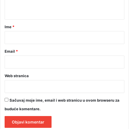
i
i
t
f
j
i
e
a
k
č
r
a
Ime
*
i
t
s
*
e
n
Email
*
a
U
K
C
Web stranica
Sačuvaj moje ime, email i web stranicu u ovom browseru za
buduće komentare.