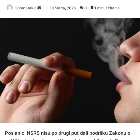
Goran Dakic
S
18 Marta, 2026
0
1 minut čitanja
e
n
d
a
n
e
m
a
i
l
Poslanici NSRS nisu po drugi put dali podršku Zakonu o