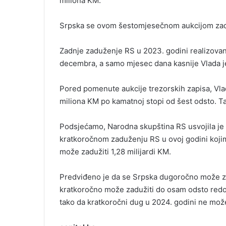
miliona KM.
i
l
Srpska se ovom šestomjesečnom aukcijom zaduž
Zadnje zaduženje RS u 2023. godini realizovan
decembra, a samo mjesec dana kasnije Vlada j
Pored pomenute aukcije trezorskih zapisa, Vlad
miliona KM po kamatnoj stopi od šest odsto. T
Podsjećamo, Narodna skupština RS usvojila je
kratkoročnom zaduženju RS u ovoj godini koji
može zadužiti 1,28 milijardi KM.
Predviđeno je da se Srpska dugoročno može z
kratkoročno može zadužiti do osam odsto redov
tako da kratkoročni dug u 2024. godini ne može