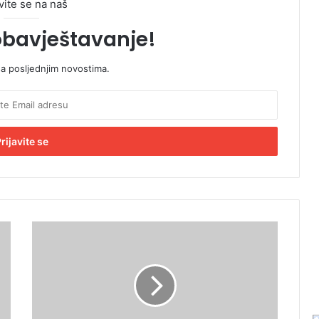
vite se na naš
obavještavanje!
sa posljednjim novostima.
P
a
l
a
V
l
a