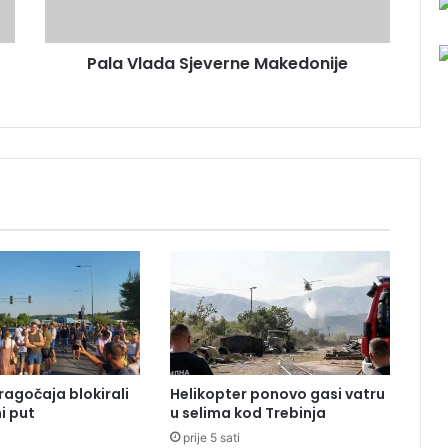
d
a
Pala Vlada Sjeverne Makedonije
S
j
e
v
e
r
n
e
M
a
k
e
d
o
n
i
ragočaja blokirali
Helikopter ponovo gasi vatru
j
i put
u selima kod Trebinja
e
prije 5 sati