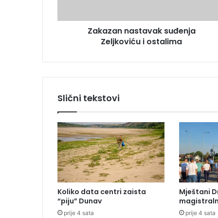
e
n
s
a
u
Zakazan nastavak suđenja
s
Zeljkoviću i ostalima
t
a
v
a
k
s
Slični tekstovi
u
đ
e
n
j
a
Z
e
l
Koliko data centri zaista
Mještani D
j
“piju” Dunav
magistraln
k
prije 4 sata
prije 4 sata
o