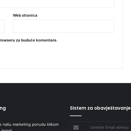
Web stranica
browseru za buduće komentare.
ing
Sistem za obavještavanje
e našu marketing ponudu klikom
Unesite
 ispod:
Email