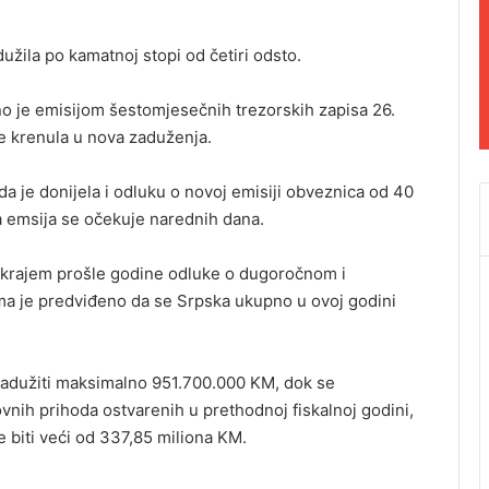
ila po kamatnoj stopi od četiri odsto.
o je emisijom šestomjesečnih trezorskih zapisa 26.
e krenula u nova zaduženja.
a je donijela i odluku o novoj emisiji obveznica od 40
a emsija se očekuje narednih dana.
 krajem prošle godine odluke o dugoročnom i
ma je predviđeno da se Srpska ukupno u ovoj godini
adužiti maksimalno 951.700.000 KM, dok se
nih prihoda ostvarenih u prethodnoj fiskalnoj godini,
 biti veći od 337,85 miliona KM.