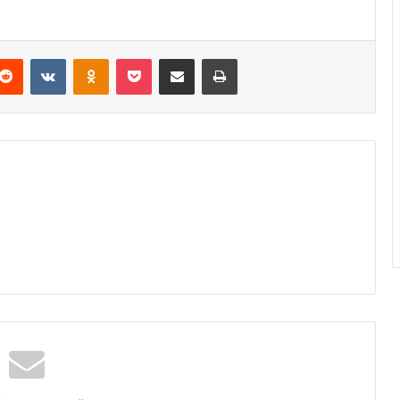
Reddit
VKontakte
Odnoklassniki
Pocket
Podijeli putem Emaila
Odštampaj