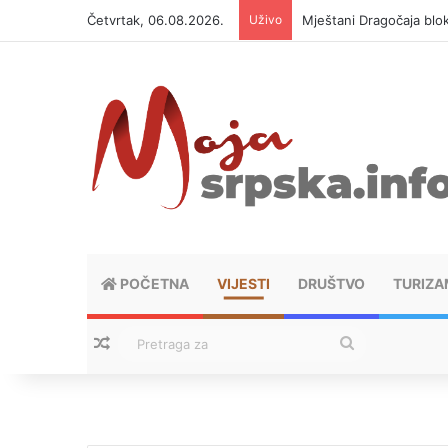
Četvrtak, 06.08.2026.
Uživo
Mještani Dragočaja bloki
POČETNA
VIJESTI
DRUŠTVO
TURIZA
Nasumični tekstovi
Pretraga
za