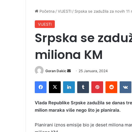
Početna
/
VIJESTI
/
Srpska se zadužila za novih 11
VIJESTI
Srpska se zaduži
miliona KM
Goran Dakic
S
25 Januara, 2024
e
Facebook
X
LinkedIn
Tumblr
Pinterest
Reddit
VK
n
d
a
Vlada Republike Srpske zadužila se danas tr
n
milion maraka više nego što je planirala.
e
m
Planirani iznos emisije bio je deset miliona ma
a