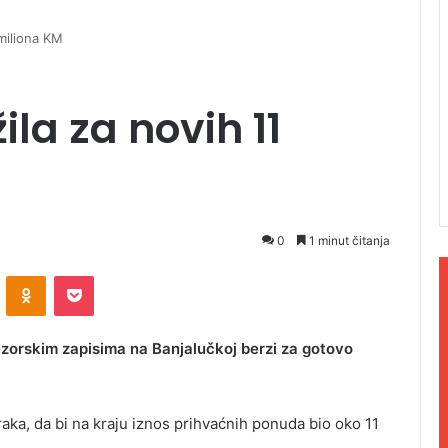
 miliona KM
la za novih 11
0
1 minut čitanja
ontakte
Odnoklassniki
Pocket
ezorskim zapisima na Banjalučkoj berzi za gotovo
raka, da bi na kraju iznos prihvaćnih ponuda bio oko 11