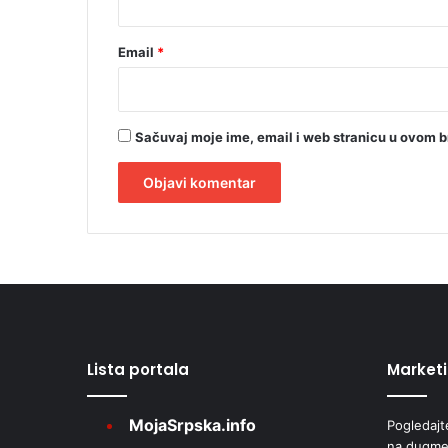
Email
*
Sačuvaj moje ime, email i web stranicu u ovom 
A
l
t
e
r
Lista portala
Market
n
a
MojaSrpska.info
Pogledajt
t
na dugme