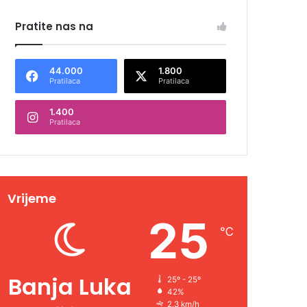
Pratite nas na
44.000
1.800
Pratilaca
Pratilaca
1.400
Pratilaca
Vrijeme
25
℃
Banja Luka
25º - 25º
42%
2.3 km/h