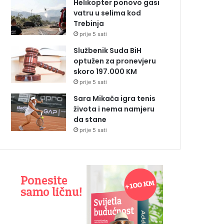
Helikopter ponovo gasi
vatru u selima kod
Trebinja
prije 5 sati
Službenik Suda BiH
optužen za pronevjeru
skoro 197.000 KM
prije 5 sati
Sara Mikača igra tenis
života i nema namjeru
da stane
prije 5 sati