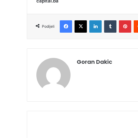
capital.ba
Facebook
X
LinkedIn
Tumblr
Pinterest
Podijeli
Goran Dakic