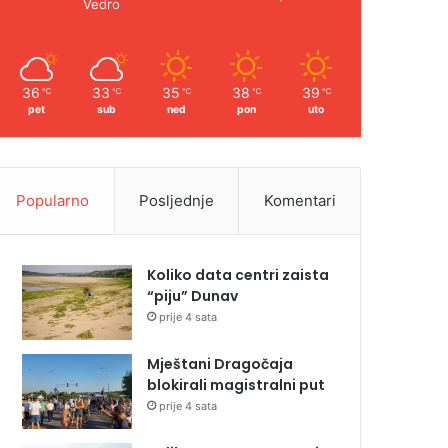
Vedro
36
33
35
38
39
℃
℃
℃
℃
℃
pet
sub
ned
pon
uto
Popularno
Posljednje
Komentari
Koliko data centri zaista
“piju” Dunav
prije 4 sata
Mještani Dragočaja
blokirali magistralni put
prije 4 sata