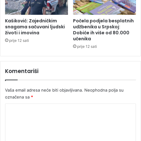
j
e
v
Kašiković: Zajedničkim
Počela podjela besplatnih
o
snagama sačuvani ljudski
udžbenika u Srpskoj:
životi i imovina
Dobiće ih više od 80.000
j
učenika
č
prije 12 sati
i
prije 12 sati
c
e
u
Komentariši
H
r
v
Vaša email adresa neće biti objavljivana.
Neophodna polja su
a
označena sa
*
t
s
K
k
o
o
j
m
e