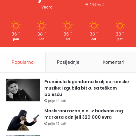
1.66 km/h
Vedro
36
38
35
33
33
℃
℃
℃
℃
℃
pon
uto
sri
čet
pet
Popularno
Posljednje
Komentari
Preminula legendarna kraljica romske
muzike: Izgubila bitku sa teškom
bolešću
prije 12 sati
Maskirani razbojnici iz budvanskog
marketa odnijeli 320.000 evra
prije 12 sati