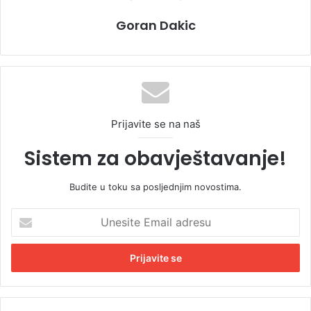
Goran Dakic
Prijavite se na naš
Sistem za obavještavanje!
Budite u toku sa posljednjim novostima.
U
n
e
s
i
t
e