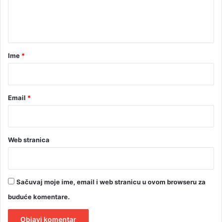
n
t
a
r
Ime
*
*
Email
*
Web stranica
Sačuvaj moje ime, email i web stranicu u ovom browseru za
buduće komentare.