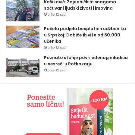
Kašiković: Zajedničkim snagama
sačuvani ljudski životi i imovina
prije 12 sati
Počela podjela besplatnih udžbenika
u Srpskoj: Dobiće ih više od 80.000
učenika
prije 12 sati
Poznato stanje povrijeđenog mladića
u nesreći u Potkozarju
prije 12 sati