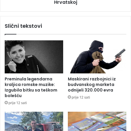
i
Hrvatskoj
t
h
v
1
r
1
d
Slični tekstovi
m
i
i
l
l
a
i
:
o
N
n
a
a
đ
K
e
M
n
Preminula legendarna
Maskirani razbojnici iz
e
kraljica romske muzike:
budvanskog marketa
n
Izgubila bitku sa teškom
odnijeli 320.000 evra
e
bolešću
prije 12 sati
s
prije 12 sati
t
a
l
e
d