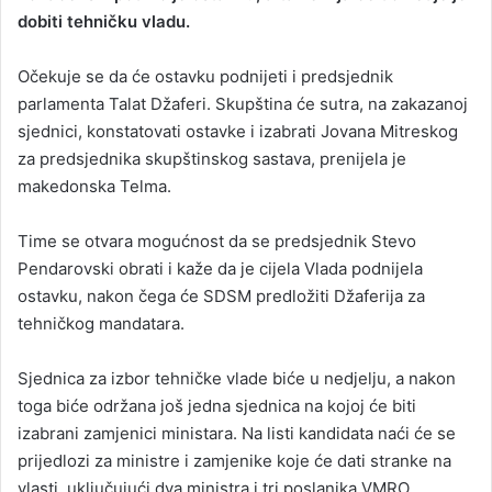
dobiti tehničku vladu.
a
n
Očekuje se da će ostavku podnijeti i predsjednik
e
parlamenta Talat Džaferi. Skupština će sutra, na zakazanoj
m
a
sjednici, konstatovati ostavke i izabrati Jovana Mitreskog
i
za predsjednika skupštinskog sastava, prenijela je
l
makedonska Telma.
Time se otvara mogućnost da se predsjednik Stevo
Pendarovski obrati i kaže da je cijela Vlada podnijela
ostavku, nakon čega će SDSM predložiti Džaferija za
tehničkog mandatara.
Sjednica za izbor tehničke vlade biće u nedjelju, a nakon
toga biće održana još jedna sjednica na kojoj će biti
izabrani zamjenici ministara. Na listi kandidata naći će se
prijedlozi za ministre i zamjenike koje će dati stranke na
vlasti, uključujući dva ministra i tri poslanika VMRO