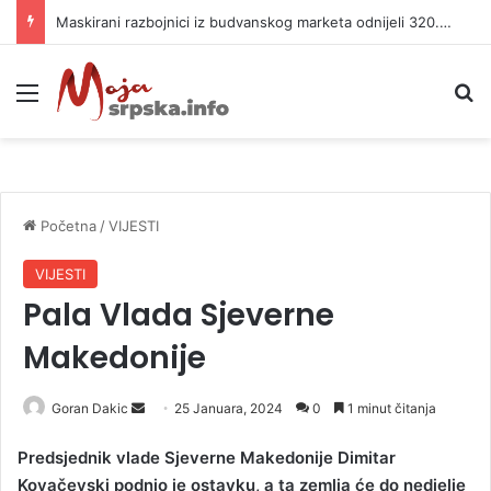
Maskirani razbojnici iz budvanskog marketa odnijeli 320.000 evra
Meni
P
Početna
/
VIJESTI
VIJESTI
Pala Vlada Sjeverne
Makedonije
Goran Dakic
S
25 Januara, 2024
0
1 minut čitanja
e
Predsjednik vlade Sjeverne Makedonije Dimitar
n
Kovačevski podnio je ostavku, a ta zemlja će do nedjelje
d