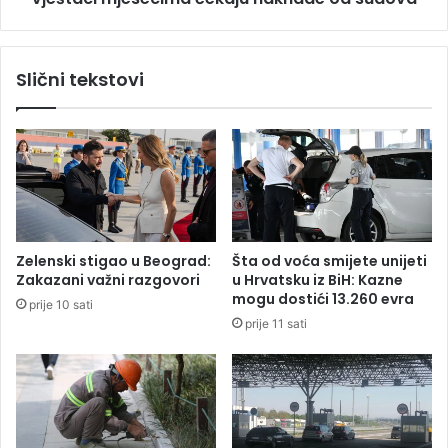
e
e
m
s
l
e
Slični tekstovi
i
c
j
i
e
m
k
a
o
č
:
e
P
k
o
a
l
j
Zelenski stigao u Beograd:
Šta od voća smijete unijeti
j
u
Zakazani važni razgovori
u Hrvatsku iz BiH: Kazne
o
n
mogu dostići 13.260 evra
prije 10 sati
p
a
prije 11 sati
r
k
i
n
v
a
r
d
e
e
d
o