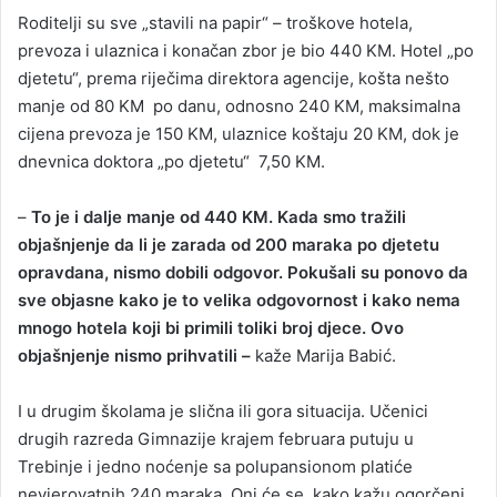
Roditelji su sve „stavili na papir“ – troškove hotela,
prevoza i ulaznica i konačan zbor je bio 440 KM. Hotel „po
djetetu“, prema riječima direktora agencije, košta nešto
manje od 80 KM po danu, odnosno 240 KM, maksimalna
cijena prevoza je 150 KM, ulaznice koštaju 20 KM, dok je
dnevnica doktora „po djetetu“ 7,50 KM.
–
To je i dalje manje od 440 KM. Kada smo tražili
objašnjenje da li je zarada od 200 maraka po djetetu
opravdana, nismo dobili odgovor. Pokušali su ponovo da
sve objasne kako je to velika odgovornost i kako nema
mnogo hotela koji bi primili toliki broj djece. Ovo
objašnjenje nismo prihvatili –
kaže Marija Babić.
I u drugim školama je slična ili gora situacija. Učenici
drugih razreda Gimnazije krajem februara putuju u
Trebinje i jedno noćenje sa polupansionom platiće
nevjerovatnih 240 maraka. Oni će se, kako kažu ogorčeni