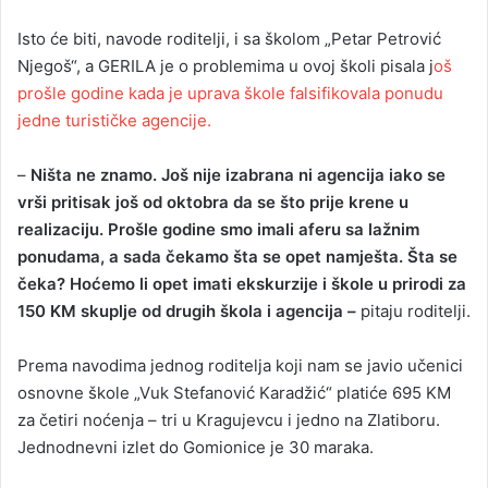
Isto će biti, navode roditelji, i sa školom „Petar Petrović
Njegoš“, a GERILA je o problemima u ovoj školi pisala j
oš
prošle godine kada je uprava škole falsifikovala ponudu
jedne turističke agencije.
–
Ništa ne znamo. Još nije izabrana ni agencija iako se
vrši pritisak još od oktobra da se što prije krene u
realizaciju. Prošle godine smo imali aferu sa lažnim
ponudama, a sada čekamo šta se opet namješta. Šta se
čeka? Hoćemo li opet imati ekskurzije i škole u prirodi za
150 KM skuplje od drugih škola i agencija –
pitaju roditelji.
Prema navodima jednog roditelja koji nam se javio učenici
osnovne škole „Vuk Stefanović Karadžić“ platiće 695 KM
za četiri noćenja – tri u Kragujevcu i jedno na Zlatiboru.
Jednodnevni izlet do Gomionice je 30 maraka.