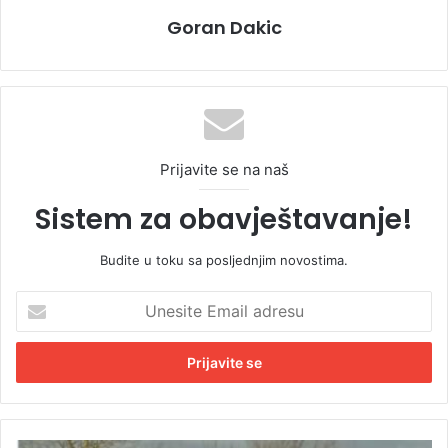
Goran Dakic
Prijavite se na naš
Sistem za obavještavanje!
Budite u toku sa posljednjim novostima.
U
n
e
s
i
t
e