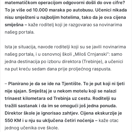
matematičkom operacijom odgovorni došli do ove cifre?
To je više od 10.000 maraka po autobusu. Učenici nikada
nisu smješteni u najboljim hotelima, tako da je ova cijena
smiješna –
kaže roditelj koji je razgovarao sa novinarima
našeg portala.
Ista je situacija, navode roditelji koji su se javili novinarima
našeg portala, i u osnovnoj školi „Miloš Crnjanski“: samo
jedna destinacija po izboru direktora (Trebinje), a učenici
na put kreću sedam dana prije proljećnog raspusta.
–
Planirano je da se ide na Tjentište. To je put koji ni ljeti
nije sjajan. Smještaj je u nekom motelu koji se nalazi
trinaest kilometara od Trebinja uz cestu. Roditelji su
tražili sastanak i da im se omogući još jedna ponuda.
Direktor škole je ignorisao zahtjev. Cijena ekskurzije je
550 KM i u nju su uključena četiri noćenja –
kaže otac
jednog učenika ove škole.