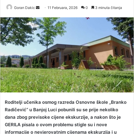
Goran Dakic
S
11 Februara, 2026
0
3 minuta čitanja
e
n
d
a
n
e
m
a
i
l
Roditelji učenika osmog razreda Osnovne škole „Branko
Radičević“ u Banjoj Luci pobunili su se prije nekoliko
dana zbog previsoke cijene ekskurzije, a nakon što je
GERILA pisala o ovom problemu stigle su i nove
informacije o nevjerovatnim cijenama ekskurzija i u