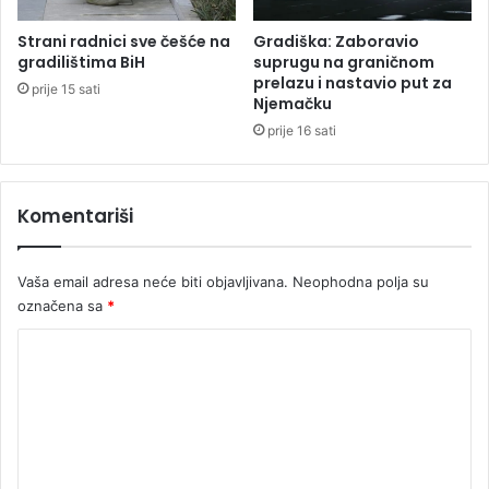
n
d
i
s
Strani radnici sve češće na
Gradiška: Zaboravio
c
u
gradilištima BiH
suprugu na graničnom
i
prelazu i nastavio put za
d
prije 15 sati
Njemačku
b
o
l
v
prije 16 sati
o
a
k
i
Komentariši
r
a
l
Vaša email adresa neće biti objavljivana.
Neophodna polja su
i
označena sa
*
p
u
K
t
o
m
e
n