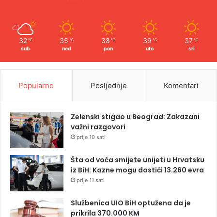
32
35
38
39
37
℃
℃
℃
℃
℃
sub
ned
pon
uto
sri
Popularno
Posljednje
Komentari
Zelenski stigao u Beograd: Zakazani
važni razgovori
prije 10 sati
Šta od voća smijete unijeti u Hrvatsku
iz BiH: Kazne mogu dostići 13.260 evra
prije 11 sati
Službenica UIO BiH optužena da je
prikrila 370.000 KM