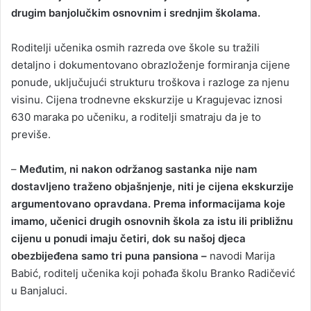
drugim banjolučkim osnovnim i srednjim školama.
Roditelji učenika osmih razreda ove škole su tražili
detaljno i dokumentovano obrazloženje formiranja cijene
ponude, uključujući strukturu troškova i razloge za njenu
visinu. Cijena trodnevne ekskurzije u Kragujevac iznosi
630 maraka po učeniku, a roditelji smatraju da je to
previše.
–
Međutim, ni nakon održanog sastanka nije nam
dostavljeno traženo objašnjenje, niti je cijena ekskurzije
argumentovano opravdana. Prema informacijama koje
imamo, učenici drugih osnovnih škola za istu ili približnu
cijenu u ponudi imaju četiri, dok su našoj djeca
obezbijeđena samo tri puna pansiona –
navodi Marija
Babić, roditelj učenika koji pohađa školu Branko Radičević
u Banjaluci.