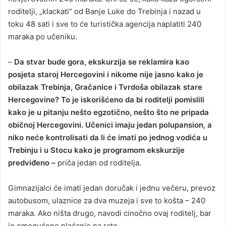
roditelji, „klackati“ od Banje Luke do Trebinja i nazad u
toku 48 sati i sve to će turistička agencija naplatiti 240
maraka po učeniku.
–
Da stvar bude gora, ekskurzija se reklamira kao
posjeta staroj Hercegovini i nikome nije jasno kako je
obilazak Trebinja, Gračanice i Tvrdoša obilazak stare
Hercegovine? To je iskorišćeno da bi roditelji pomislili
kako je u pitanju nešto egzotično, nešto što ne pripada
običnoj Hercegovini. Učenici imaju jedan polupansion, a
niko neće kontrolisati da li će imati po jednog vodića u
Trebinju i u Stocu kako je programom ekskurzije
predviđeno –
priča jedan od roditelja.
Gimnazijalci će imati jedan doručak i jednu večeru, prevoz
autobusom, ulaznice za dva muzeja i sve to košta – 240
maraka. Ako ništa drugo, navodi cinočno ovaj roditelj, bar
je omogućeno plaćanje na rate.