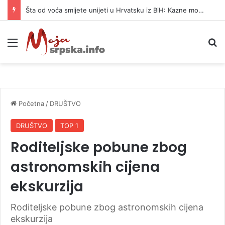
Šta od voća smijete unijeti u Hrvatsku iz BiH: Kazne mogu dostići 13.260 evra
Meni
P
Početna
/
DRUŠTVO
DRUŠTVO
TOP 1
Roditeljske pobune zbog
astronomskih cijena
ekskurzija
Roditeljske pobune zbog astronomskih cijena
ekskurzija