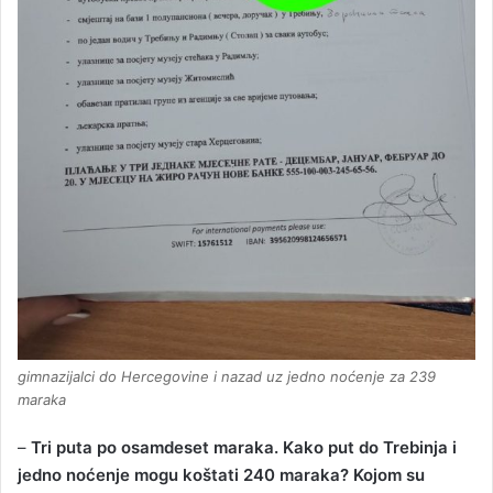
gimnazijalci do Hercegovine i nazad uz jedno noćenje za 239
maraka
–
Tri puta po osamdeset maraka. Kako put do Trebinja i
jedno noćenje mogu koštati 240 maraka? Kojom su