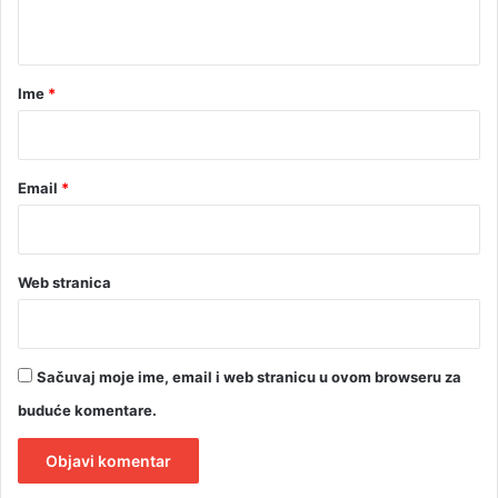
t
a
r
Ime
*
*
Email
*
Web stranica
Sačuvaj moje ime, email i web stranicu u ovom browseru za
buduće komentare.