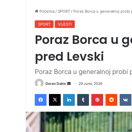
Početna
/
SPORT
/
Poraz Borca u generalnoj probi 
SPORT
VIJESTI
Poraz Borca u g
pred Levski
Poraz Borca u generalnoj probi 
Goran Dakic
S
29 Juna, 2026
e
Facebook
X
LinkedIn
Tumblr
Pinterest
Reddit
VK
n
d
a
n
e