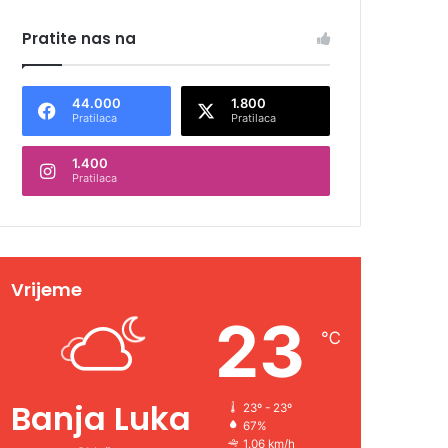
Pratite nas na
44.000
1.800
Pratilaca
Pratilaca
1.400
Pratilaca
Vrijeme
23
℃
Banja Luka
23º - 23º
67%
1.06 km/h