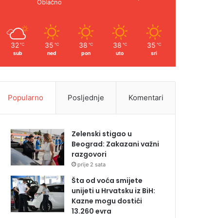
Oblačno
32
35
38
38
35
℃
℃
℃
℃
℃
sub
ned
pon
uto
sri
Popularno
Posljednje
Komentari
Zelenski stigao u
Beograd: Zakazani važni
razgovori
prije 2 sata
Šta od voća smijete
unijeti u Hrvatsku iz BiH:
Kazne mogu dostići
13.260 evra