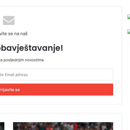
vite se na naš
obavještavanje!
sa posljednjim novostima.
M