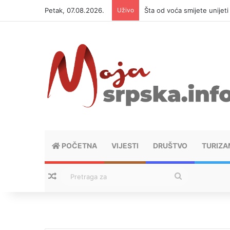
Petak, 07.08.2026.
Uživo
Šta od voća smijete unijet
POČETNA
VIJESTI
DRUŠTVO
TURIZA
Nasumični tekstovi
Pretraga
za