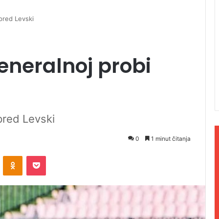
pred Levski
eneralnoj probi
pred Levski
0
1 minut čitanja
ontakte
Odnoklassniki
Pocket