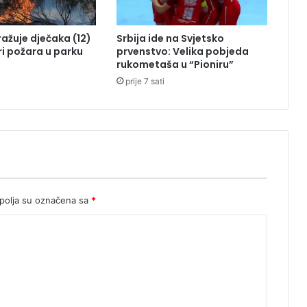
tražuje dječaka (12)
Srbija ide na Svjetsko
ri požara u parku
prvenstvo: Velika pobjeda
rukometaša u “Pioniru”
prije 7 sati
olja su označena sa
*