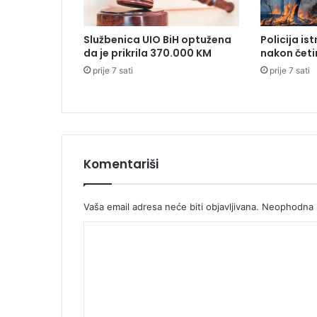
n
i
Službenica UIO BiH optužena
Policija is
c
da je prikrila 370.000 KM
nakon četi
u
prije 7 sati
prije 7 sati
P
r
e
d
s
j
e
Komentariši
d
n
i
Vaša email adresa neće biti objavljivana.
Neophodna p
š
K
t
v
o
a
m
B
i
e
H