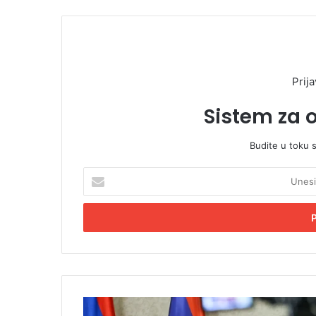
Prija
Sistem za 
Budite u toku 
U
n
e
s
i
t
e
E
m
C
a