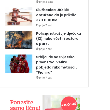
prije 2 sata
Službenica UIO BiH
optužena da je prikrila
370.000 KM
prije 7 sati
Policija istražuje dječaka
(12) nakon četiri požara
u parku
prije 7 sati
Srbija ide na Svjetsko
prvenstvo: Velika
pobjeda rukometaša u
“Pioniru”
prije 7 sati