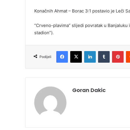
Konačnih Ahmat – Borac 3:1 postavio je Leči Sa
“Crveno-plavima” slijedi povratak u Banjaluku i
stadion”).
Facebook
X
LinkedIn
Tumblr
Pinterest
Podijeli
Goran Dakic