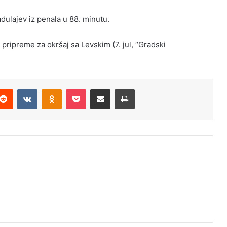
dulajev iz penala u 88. minutu.
 pripreme za okršaj sa Levskim (7. jul, “Gradski
Reddit
VKontakte
Odnoklassniki
Pocket
Podijeli putem Emaila
Odštampaj