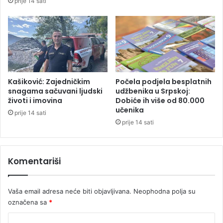
prije 14 sati
o
i
r
s
i
u
o
S
o
r
m
p
i
s
t
k
Kašiković: Zajedničkim
Počela podjela besplatnih
u
snagama sačuvani ljudski
udžbenika u Srpskoj:
o
životi i imovina
Dobiće ih više od 80.000
j
učenika
prije 14 sati
prije 14 sati
Komentariši
Vaša email adresa neće biti objavljivana.
Neophodna polja su
označena sa
*
K