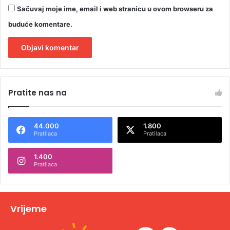
Sačuvaj moje ime, email i web stranicu u ovom browseru za
buduće komentare.
A
l
Pratite nas na
t
e
44.000
1.800
r
Pratilaca
Pratilaca
n
1.400
a
Pratilaca
t
i
v
Vrijeme
e