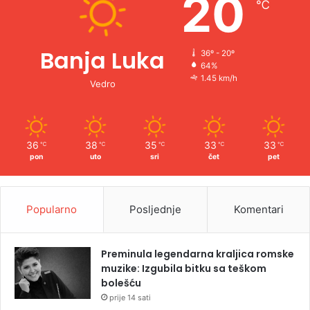
20
℃
:
Banja Luka
36º - 20º
64%
1.45 km/h
Vedro
36
38
35
33
33
℃
℃
℃
℃
℃
pon
uto
sri
čet
pet
Popularno
Posljednje
Komentari
Preminula legendarna kraljica romske
muzike: Izgubila bitku sa teškom
bolešću
prije 14 sati