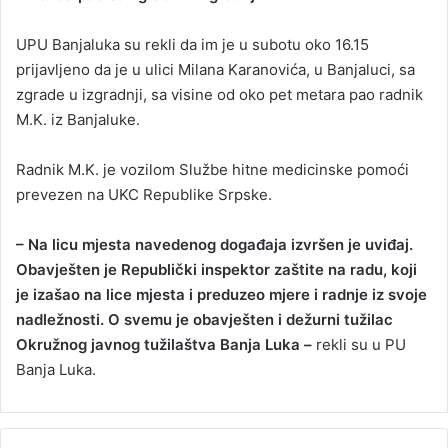
a
UPU Banjaluka su rekli da im je u subotu oko 16.15
n
prijavljeno da je u ulici Milana Karanovića, u Banjaluci, sa
e
zgrade u izgradnji, sa visine od oko pet metara pao radnik
m
a
M.K. iz Banjaluke.
i
l
Radnik M.K. je vozilom Službe hitne medicinske pomoći
prevezen na UKC Republike Srpske.
– Na licu mjesta navedenog događaja izvršen je uviđaj.
Obavješten je Republički inspektor zaštite na radu, koji
je izašao na lice mjesta i preduzeo mjere i radnje iz svoje
nadležnosti. O svemu je obavješten i dežurni tužilac
Okružnog javnog tužilaštva Banja Luka –
rekli su u PU
Banja Luka.