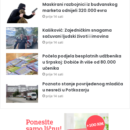
Maskirani razbojnici iz budvanskog
marketa odnijeli 320.000 evra
prije 14 sati
Kašiković: Zajedničkim snagama
sačuvani ljudski životi i imovina
prije 14 sati
Počela podjela besplatnih udžbenika
u Srpskoj: Dobiće ih više od 80.000
učenika
prije 14 sati
Poznato stanje povrijeđenog mladića
u nesreći u Potkozarju
prije 14 sati