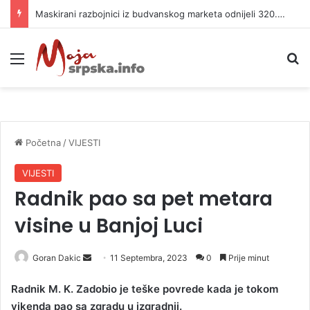
Maskirani razbojnici iz budvanskog marketa odnijeli 320.000 evra
Meni
P
Početna
/
VIJESTI
VIJESTI
Radnik pao sa pet metara
visine u Banjoj Luci
Goran Dakic
S
11 Septembra, 2023
0
Prije minut
e
Radnik M. K. Zadobio je teške povrede kada je tokom
n
vikenda pao sa zgradu u izgradnji.
d