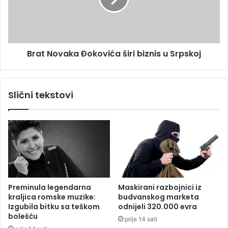
a
o
l
v
a
a
m
k
e
Brat Novaka Đokovića širi biznis u Srpskoj
a
d
Đ
i
o
c
k
Slični tekstovi
i
o
n
v
a
i
r
ć
i
a
m
š
a
i
p
r
r
i
Preminula legendarna
Maskirani razbojnici iz
o
b
kraljica romske muzike:
budvanskog marketa
g
i
Izgubila bitku sa teškom
odnijeli 320.000 evra
o
z
bolešću
prije 14 sati
v
n