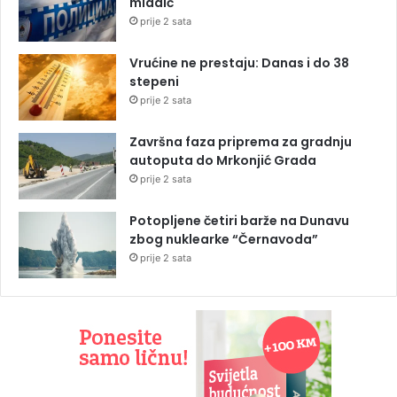
mladić
prije 2 sata
Vrućine ne prestaju: Danas i do 38
stepeni
prije 2 sata
Završna faza priprema za gradnju
autoputa do Mrkonjić Grada
prije 2 sata
Potopljene četiri barže na Dunavu
zbog nuklearke “Černavoda”
prije 2 sata