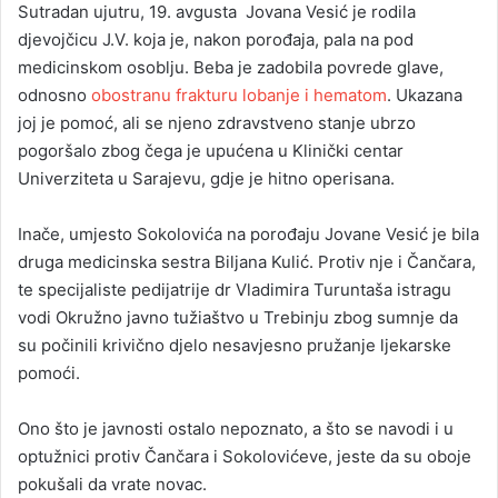
Sutradan ujutru, 19. avgusta Jovana Vesić je rodila
djevojčicu J.V. koja je, nakon porođaja, pala na pod
medicinskom osoblju. Beba je zadobila povrede glave,
odnosno
obostranu frakturu lobanje i hematom
. Ukazana
joj je pomoć, ali se njeno zdravstveno stanje ubrzo
pogoršalo zbog čega je upućena u Klinički centar
Univerziteta u Sarajevu, gdje je hitno operisana.
Inače, umjesto Sokolovića na porođaju Jovane Vesić je bila
druga medicinska sestra Biljana Kulić. Protiv nje i Čančara,
te specijaliste pedijatrije dr Vladimira Turuntaša istragu
vodi Okružno javno tužiaštvo u Trebinju zbog sumnje da
su počinili krivično djelo nesavjesno pružanje ljekarske
pomoći.
Ono što je javnosti ostalo nepoznato, a što se navodi i u
optužnici protiv Čančara i Sokolovićeve, jeste da su oboje
pokušali da vrate novac.