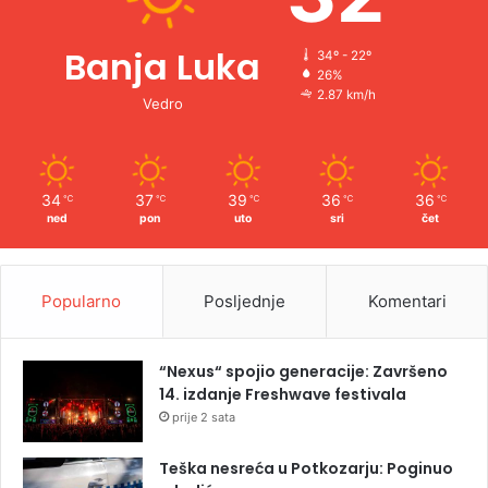
Banja Luka
34º - 22º
26%
2.87 km/h
Vedro
34
37
39
36
36
℃
℃
℃
℃
℃
ned
pon
uto
sri
čet
Popularno
Posljednje
Komentari
“Nexus“ spojio generacije: Završeno
14. izdanje Freshwave festivala
prije 2 sata
Teška nesreća u Potkozarju: Poginuo