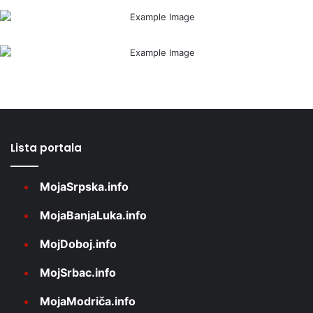
Lista portala
MojaSrpska.info
MojaBanjaLuka.info
MojDoboj.info
MojSrbac.info
MojaModriča.info