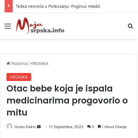
Teška nesreća u Potkozarju: Poginuo mladić
Meni
P
Početna
/
HRONIKA
HRONIKA
Otac bebe koja je ispala
medicinarima progovorio o
mitu
Goran Dakic
S
11 Septembra, 2023
0
1 minut čitanja
e