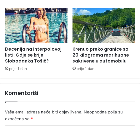
t
u
e
B
t
a
a
n
j
o
j
L
Decenija na Interpolovoj
Krenuo preko granice sa
listi: Gdje se krije
20 kilograma marihuane
u
Slobodanka Tošić?
sakrivene u automobilu
c
i
prije 1 dan
prije 1 dan
Komentariši
Vaša email adresa neće biti objavljivana.
Neophodna polja su
označena sa
*
K
o