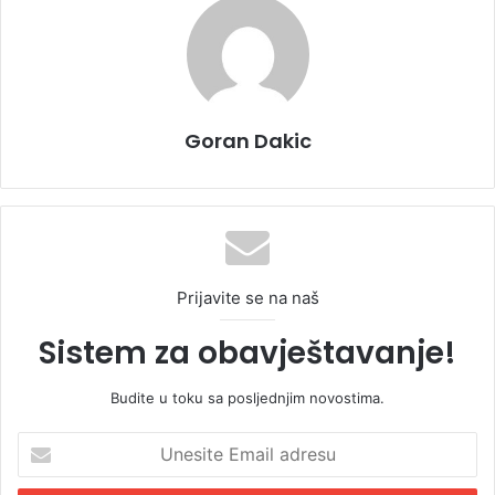
Goran Dakic
Prijavite se na naš
Sistem za obavještavanje!
Budite u toku sa posljednjim novostima.
U
n
e