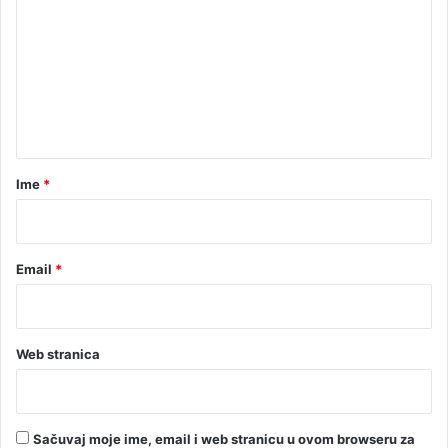
m
e
n
t
a
r
Ime
*
*
Email
*
Web stranica
Sačuvaj moje ime, email i web stranicu u ovom browseru za