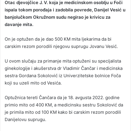
Otac djevojčice J. V. koja je medicinskom osoblju u Foči
n
ispala tokom porođaja i zadobila povrede, Danijel Vesić u
d
banjolučkom Okružnom sudu negirao je krivicu za
a
davanje mita.
n
e
On je optužen da je dao 500 KM mita ljekarima da bi
m
a
carskim rezom porodili njegovu suprugu Jovanu Vesić.
i
l
U ovom slučaju za primanje mita optuženi su specijalista
ginekologije i akušerstva dr Vladimir Čančar i medicinska
sestra Gordana Sokolović iz Univerzitetske bolnice Foča
koji su uzeli mito od Vesića.
Optužnica tereti Čančara da je 18. avgusta 2022. godine
primio mito od 400 KM, a medicinsku sestru Sokolović da
je primila mito od 100 KM kako bi carskim rezom porodili
Danijelovu suprugu.