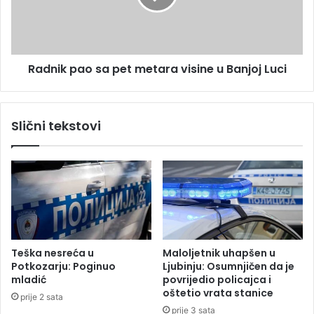
m
k
n
p
j
a
i
o
č
Radnik pao sa pet metara visine u Banjoj Luci
s
e
a
n
p
o
e
Slični tekstovi
m
t
z
m
a
e
o
t
b
a
l
r
j
a
u
v
b
i
Teška nesreća u
Maloljetnik uhapšen u
u
s
Potkozarju: Poginuo
Ljubinju: Osumnjičen da je
d
i
mladić
povrijedio policajca i
j
n
oštetio vrata stanice
prije 2 sata
e
e
prije 3 sata