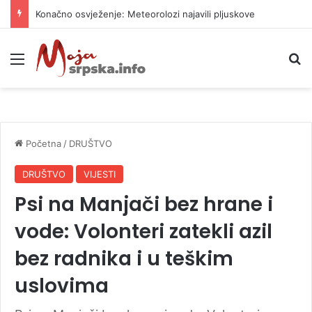
Konačno osvježenje: Meteorolozi najavili pljuskove
Meni
P
Početna
/
DRUŠTVO
DRUŠTVO
VIJESTI
Psi na Manjači bez hrane i
vode: Volonteri zatekli azil
bez radnika i u teškim
uslovima