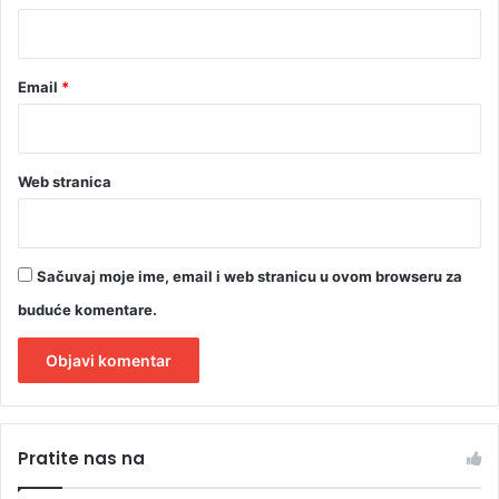
*
Email
*
Web stranica
Sačuvaj moje ime, email i web stranicu u ovom browseru za
buduće komentare.
A
l
Pratite nas na
t