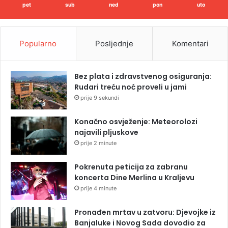
pet
sub
ned
pon
uto
Popularno
Posljednje
Komentari
Bez plata i zdravstvenog osiguranja:
Rudari treću noć proveli u jami
prije 9 sekundi
Konačno osvježenje: Meteorolozi
najavili pljuskove
prije 2 minute
Pokrenuta peticija za zabranu
koncerta Dine Merlina u Kraljevu
prije 4 minute
Pronađen mrtav u zatvoru: Djevojke iz
Banjaluke i Novog Sada dovodio za