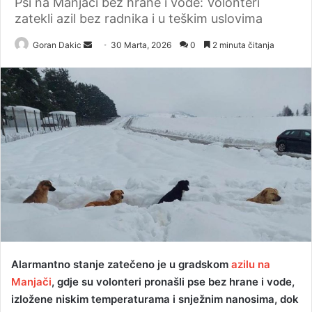
Psi na Manjači bez hrane i vode: Volonteri
zatekli azil bez radnika i u teškim uslovima
Goran Dakic
S
30 Marta, 2026
0
2 minuta čitanja
e
n
d
a
n
e
m
a
i
l
Alarmantno stanje zatečeno je u gradskom
azilu na
Manjači
, gdje su volonteri pronašli pse bez hrane i vode,
izložene niskim temperaturama i snježnim nanosima, dok