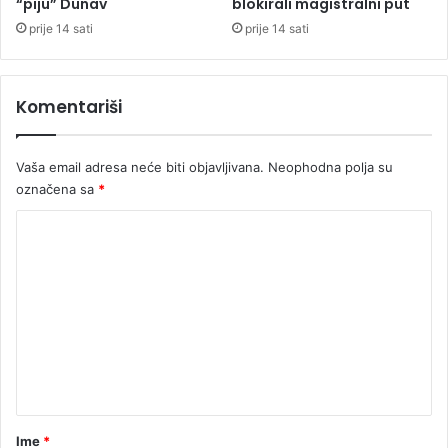
“piju” Dunav
blokirali magistralni put
z
prije 14 sati
prije 14 sati
j
e
f
Komentariši
t
i
n
Vaša email adresa neće biti objavljivana.
Neophodna polja su
i
j
označena sa
*
e
K
g
g
o
o
m
r
i
e
v
n
a
t
a
r
Ime
*