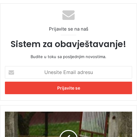
Prijavite se na naš
Sistem za obavještavanje!
Budite u toku sa posljednjim novostima.
U
n
e
s
i
t
e
E
H
m
a
a
o
i
s