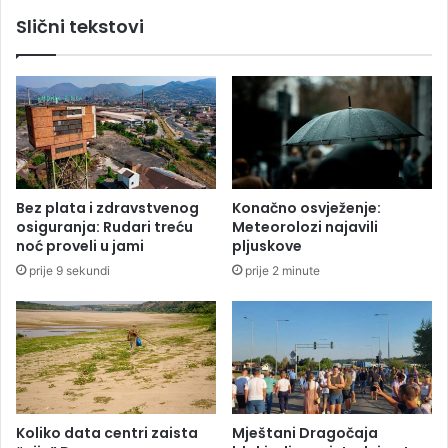
š
z
Slični tekstovi
l
e
a
ć
u
a
d
n
v
e
o
z
r
a
i
k
š
o
Bez plata i zdravstvenog
Konačno osvježenje:
t
n
osiguranja: Rudari treću
Meteorolozi najavili
a
i
noć proveli u jami
pljuskove
i
t
prije 9 sekundi
prije 2 minute
k
o
u
o
ć
s
e
t
a
l
a
b
Koliko data centri zaista
Mještani Dragočaja
e