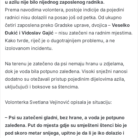
u azilu nije bilo nijednog zaposlenog radnika.
Prema navodima volontera, postoje indicije da pojedini
radnici nisu dolazili na posao još od petka. Od ukupno
četiri zaposlena preko Gradske uprave, dvojica –
Veselko
Đukić i Vidoslav Gajić
– nisu zatečeni na radnim mjestima.
Kako tvrde, riječ je o dugotrajnijem problemu, a ne
izolovanom incidentu.
Na terenu je zatečeno da psi nemaju hranu u zdjelama,
dok je voda bila potpuno zaleđena. Visoki snježni nanosi
dodatno su otežavali pristup pojedinim dijelovima azila,
uključujući i boksove sa štencima.
Volonterka Svetlana Vejinović opisala je situaciju:
– Psi su zatečeni gladni, bez hrane, a voda je potpuno
zaleđena. Put do mjesta gdje su smješteni štenci bio je
pod skoro metar snijega, upitno je da li je iko dolazio i