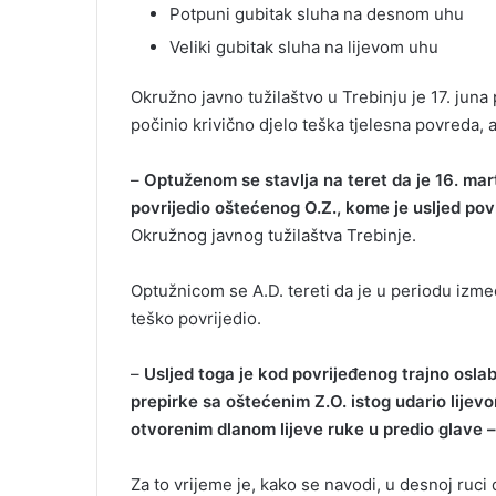
Potpuni gubitak sluha na desnom uhu
Veliki gubitak sluha na lijevom uhu
Okružno javno tužilaštvo u Trebinju je 17. juna
počinio krivično djelo teška tjelesna povreda, 
–
Optuženom se stavlja na teret da je 16. mar
povrijedio oštećenog O.Z., kome je usljed pov
Okružnog javnog tužilaštva Trebinje.
Optužnicom se A.D. tereti da je u periodu izme
teško povrijedio.
–
Usljed toga je kod povrijeđenog trajno osla
prepirke sa oštećenim Z.O. istog udario lij
otvorenim dlanom lijeve ruke u predio glave –
Za to vrijeme je, kako se navodi, u desnoj ru