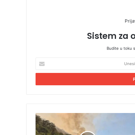
Prija
Sistem za 
Budite u toku 
U
n
e
s
i
t
e
E
m
V
a
a
i
t
l
r