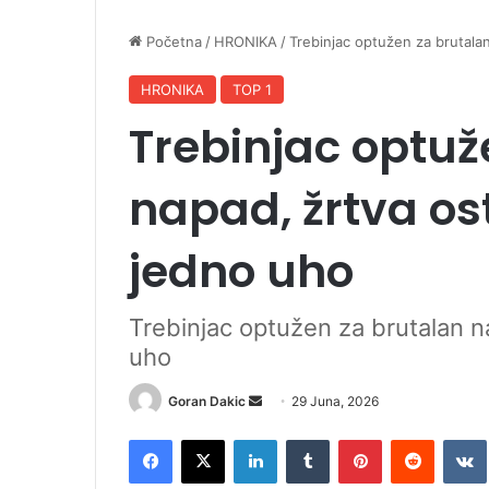
Početna
/
HRONIKA
/
Trebinjac optužen za brutala
HRONIKA
TOP 1
Trebinjac optuž
napad, žrtva os
jedno uho
Trebinjac optužen za brutalan n
uho
Goran Dakic
S
29 Juna, 2026
e
Facebook
X
LinkedIn
Tumblr
Pinterest
Reddit
VK
n
d