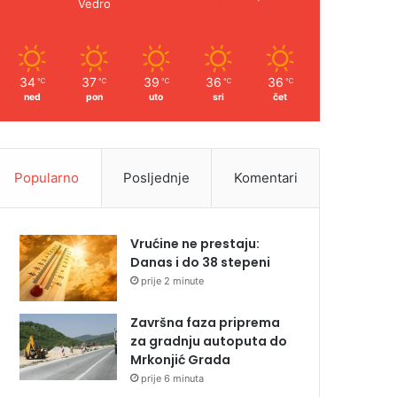
Vedro
34
37
39
36
36
℃
℃
℃
℃
℃
ned
pon
uto
sri
čet
Popularno
Posljednje
Komentari
Vrućine ne prestaju:
Danas i do 38 stepeni
prije 2 minute
Završna faza priprema
za gradnju autoputa do
Mrkonjić Grada
prije 6 minuta