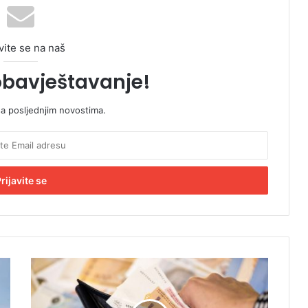
vite se na naš
obavještavanje!
sa posljednjim novostima.
A
l
a
r