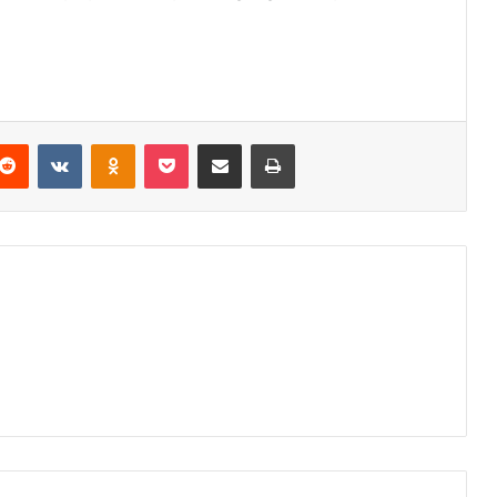
Reddit
VKontakte
Odnoklassniki
Pocket
Podijeli putem Emaila
Odštampaj