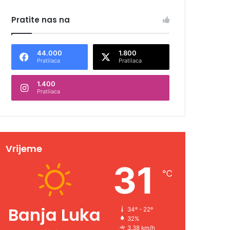
Pratite nas na
44.000
1.800
Pratilaca
Pratilaca
1.400
Pratilaca
Vrijeme
31
℃
Banja Luka
34º - 22º
32%
3.38 km/h