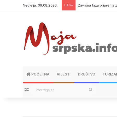
Nedjelja, 09.08.2026.
Uživo
Završna faza priprema 
POČETNA
VIJESTI
DRUŠTVO
TURIZA
Nasumični tekstovi
Pretraga
za