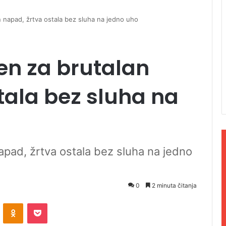
n napad, žrtva ostala bez sluha na jedno uho
en za brutalan
tala bez sluha na
apad, žrtva ostala bez sluha na jedno
0
2 minuta čitanja
ontakte
Odnoklassniki
Pocket