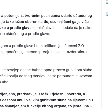
o, a potom je zatvorenim pesnicama udario oštećenog
ok je tako ležao oboren na tlu, osumnjičeni ga je više
uke u predio glave –
pojašnjava se i dodaje da je nakon
io oštećenog u predio glave.
ogom u predio glave i tom prilikom je oštećeni Z.O.
sljepoočno-tjemenom predjelu, zatim razderotinu na
icu, te rascjep desne bubne opne praćen gubitkom sluha
m više kostiju desnog masiva lica sa potpunom gluvoćom
o uho.
enjeno, predstavljaju tešku tjelesnu povredu, a
a desnom uhu i velikim gubitkom sluha na lijevom uhu
sa smanjenjem funkcije bitnog organa, to jeste uha –