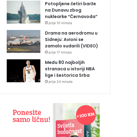
Potopljene četiri barže
na Dunavu zbog
nuklearke “Černavoda”
prije 10 minuta
Drama na aerodromu u
Sidneju: Avioni se
zamalo sudarili (VIDEO)
prije 17 minuta
Među 80 najboljih
stranaca u istoriji NBA
lige i šestorica Srba
prije 24 minute