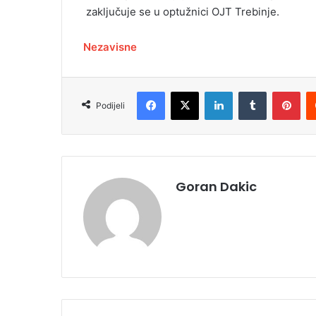
zaključuje se u optužnici OJT Trebinje.
Nezavisne
Facebook
X
LinkedIn
Tumblr
Pinterest
Podijeli
Goran Dakic