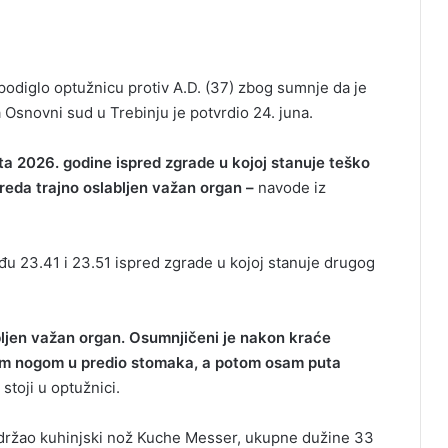
 podiglo optužnicu protiv A.D. (37) zbog sumnje da je
a Osnovni sud u Trebinju je potvrdio 24. juna.
ta 2026. godine ispred zgrade u kojoj stanuje teško
reda trajno oslabljen važan organ –
navode iz
đu 23.41 i 23.51 ispred zgrade u kojoj stanuje drugog
bljen važan organ. Osumnjičeni je nakon kraće
evom nogom u predio stomaka, a potom osam puta
stoji u optužnici.
ci držao kuhinjski nož Kuche Messer, ukupne dužine 33