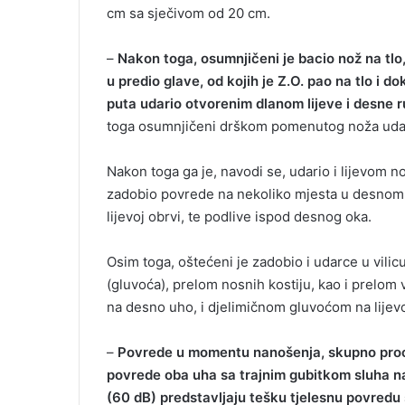
cm sa sječivom od 20 cm.
–
Nakon toga, osumnjičeni je bacio nož na tl
u predio glave, od kojih je Z.O. pao na tlo i d
puta udario otvorenim dlanom lijeve i desne r
toga osumnjičeni drškom pomenutog noža udar
Nakon toga ga je, navodi se, udario i lijevom n
zadobio povrede na nekoliko mjesta u desnom 
lijevoj obrvi, te podlive ispod desnog oka.
Osim toga, oštećeni je zadobio i udarce u vil
(gluvoća), prelom nosnih kostiju, kao i prelo
na desno uho, i djelimičnom gluvoćom na lijev
–
Povrede u momentu nanošenja, skupno procij
povrede oba uha sa trajnim gubitkom sluha n
(60 dB) predstavljaju tešku tjelesnu povredu 