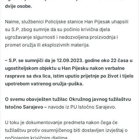
dvije osobe.
a
n
Naime, službenici Policijske stanice Han Pijesak uhapsili
e
su S.P. zbog sumnje da su počinio krivična djela
m
a
ugrožavanje sigurnosti i nedozvoljena proizvodnja i
i
promet oružja ili eksplozivnih materija.
l
– S.P. se sumnjiči da je 12.09.2023. godine oko 22 časa u
ugostiteljskom objektu u Han Pijesku nakon verbalne
rasprave sa dva lica, istim uputio prijetnje po život i tijelo
upotrebom vatrenog oružja-puška.
O svemu obavješten tužilac Okružnog javnog tužilaštvu
Istočno Sarajevo –
navode iz PU Istočno Sarajevo.
U toku je dokumentovanje predmeta nakon čega će
tužilaštvu protiv osumnjičenog biti dostavljen izvještaj o
počinjenim krivičnim djelima.