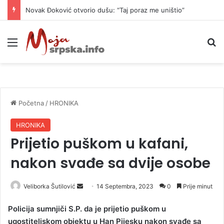
Novak Đoković otvorio dušu: “Taj poraz me uništio”
Meni
P
Početna
/
HRONIKA
HRONIKA
Prijetio puškom u kafani,
nakon svađe sa dvije osobe
Veliborka Šutilović
S
14 Septembra, 2023
0
Prije minut
e
Policija sumnjiči S.P. da je prijetio puškom u
n
ugostiteljskom objektu u Han Pijesku nakon svađe sa
d