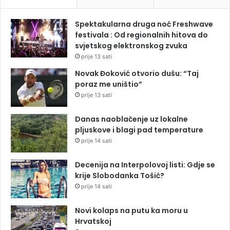
Spektakularna druga noć Freshwave
festivala : Od regionalnih hitova do
svjetskog elektronskog zvuka
prije 13 sati
Novak Đoković otvorio dušu: “Taj
poraz me uništio”
prije 13 sati
Danas naoblačenje uz lokalne
pljuskove i blagi pad temperature
prije 14 sati
Decenija na Interpolovoj listi: Gdje se
krije Slobodanka Tošić?
prije 14 sati
Novi kolaps na putu ka moru u
Hrvatskoj