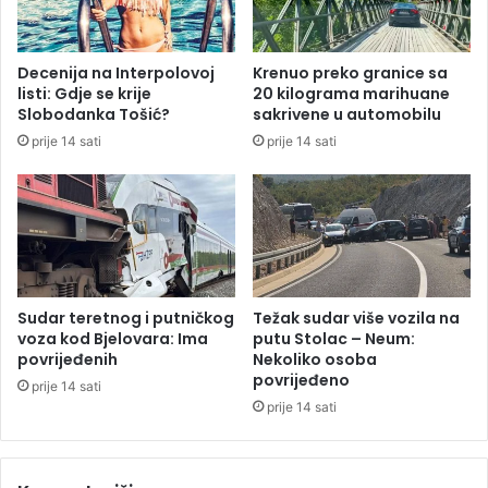
o
s
r
l
t
a
Decenija na Interpolovoj
Krenuo preko granice sa
,
n
listi: Gdje se krije
20 kilograma marihuane
m
i
Slobodanka Tošić?
sakrivene u automobilu
u
k
prije 14 sati
prije 14 sati
č
e
e
o
n
p
j
o
e
s
ž
t
i
o
v
j
Sudar teretnog i putničkog
Težak sudar više vozila na
o
a
voza kod Bjelovara: Ima
putu Stolac – Neum:
t
n
povrijeđenih
Nekoliko osoba
i
povrijeđeno
j
prije 14 sati
n
u
prije 14 sati
j
v
a
a
n
n