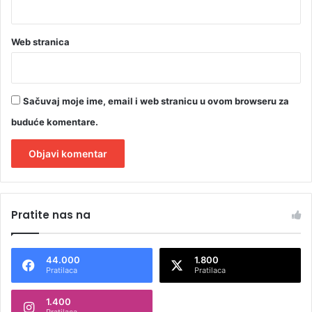
Web stranica
Sačuvaj moje ime, email i web stranicu u ovom browseru za
buduće komentare.
A
l
Pratite nas na
t
e
44.000
1.800
r
Pratilaca
Pratilaca
n
1.400
a
Pratilaca