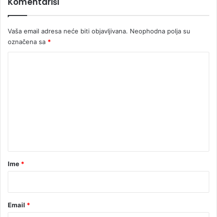
Komentariši
i
z
j
e
e
m
Vaša email adresa neće biti objavljivana.
Neophodna polja su
"
a
označena sa
*
l
j
K
a
o
c
a
m
e
n
t
a
r
Ime
*
*
Email
*