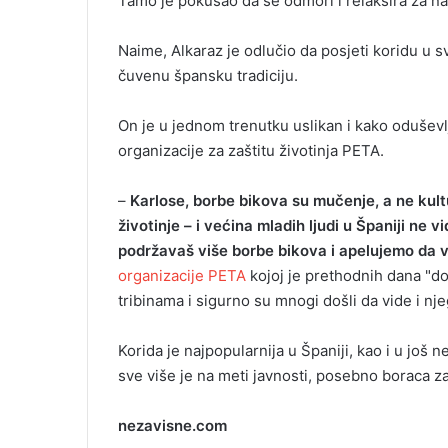
Tamo je pokušao da se odmori i relaksira za na
i
l
Naime, Alkaraz je odlučio da posjeti koridu u s
čuvenu špansku tradiciju.
On je u jednom trenutku uslikan i kako oduševl
organizacije za zaštitu životinja PETA.
–
Karlose, borbe bikova su mučenje, a ne kul
životinje – i većina mladih ljudi u Španiji ne 
podržavaš više borbe bikova i apelujemo da v
organizacije PETA
kojoj je prethodnih dana "do
tribinama i sigurno su mnogi došli da vide i nje
Korida je najpopularnija u Španiji, kao i u još
sve više je na meti javnosti, posebno boraca z
nezavisne.com