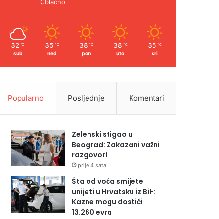
Oblačno
32
35
38
38
35
℃
℃
℃
℃
℃
sub
ned
pon
uto
sri
Popularno
Posljednje
Komentari
Zelenski stigao u
Beograd: Zakazani važni
razgovori
prije 4 sata
Šta od voća smijete
unijeti u Hrvatsku iz BiH:
Kazne mogu dostići
13.260 evra