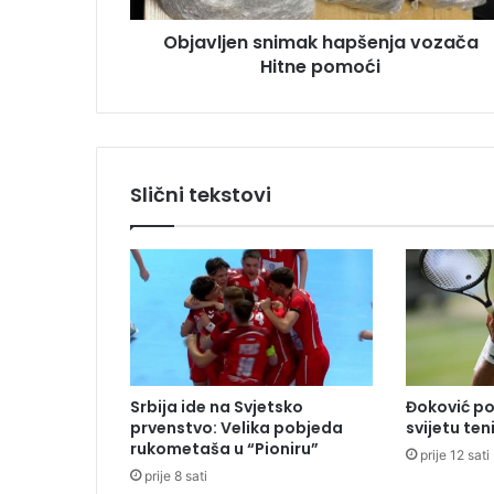
s
n
u
Objavljen snimak hapšenja vozača
s
Hitne pomoći
n
i
m
a
k
h
Slični tekstovi
a
p
š
e
n
j
a
v
o
Srbija ide na Svjetsko
Đoković po
z
prvenstvo: Velika pobjeda
svijetu ten
a
rukometaša u “Pioniru”
prije 12 sati
č
prije 8 sati
a