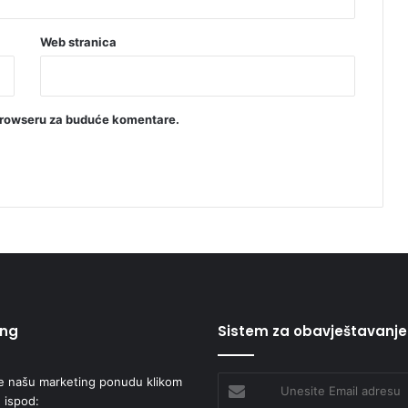
Web stranica
browseru za buduće komentare.
ing
Sistem za obavještavanje
e našu marketing ponudu klikom
Unesite
 ispod:
Email