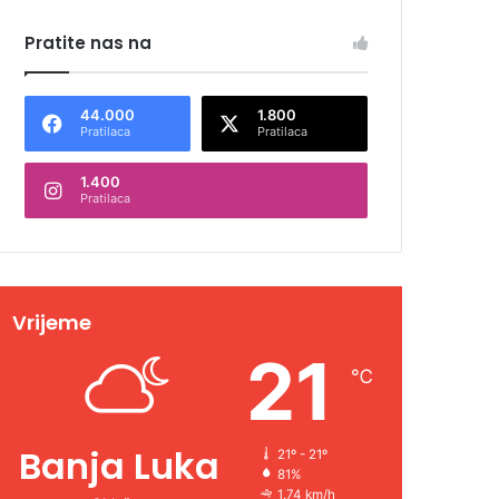
Pratite nas na
44.000
1.800
Pratilaca
Pratilaca
1.400
Pratilaca
Vrijeme
21
℃
Banja Luka
21º - 21º
81%
1.74 km/h