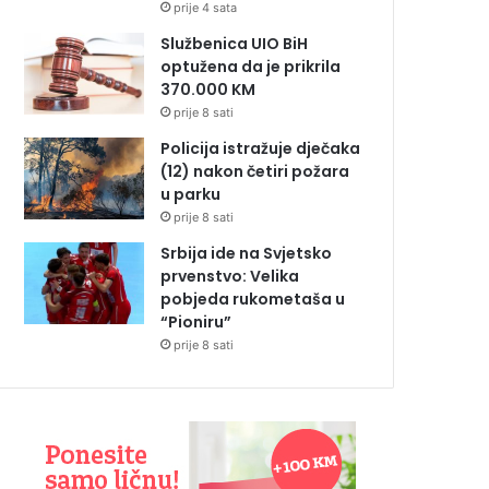
prije 4 sata
Službenica UIO BiH
optužena da je prikrila
370.000 KM
prije 8 sati
Policija istražuje dječaka
(12) nakon četiri požara
u parku
prije 8 sati
Srbija ide na Svjetsko
prvenstvo: Velika
pobjeda rukometaša u
“Pioniru”
prije 8 sati