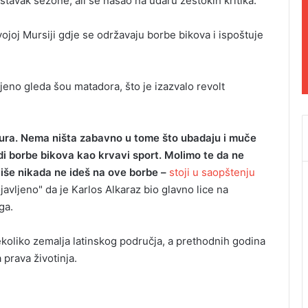
stavak sezone, ali se našao na udaru žestokih kritika.
vojoj Mursiji gdje se održavaju borbe bikova i ispoštuje
jeno gleda šou matadora, što je izazvalo revolt
tura. Nema ništa zabavno u tome što ubadaju i muče
vidi borbe bikova kao krvavi sport. Molimo te da ne
iše nikada ne ideš na ove borbe –
stoji u saopštenju
javljeno" da je Karlos Alkaraz bio glavno lice na
ga.
 nekoliko zemalja latinskog područja, a prethodnih godina
a prava životinja.