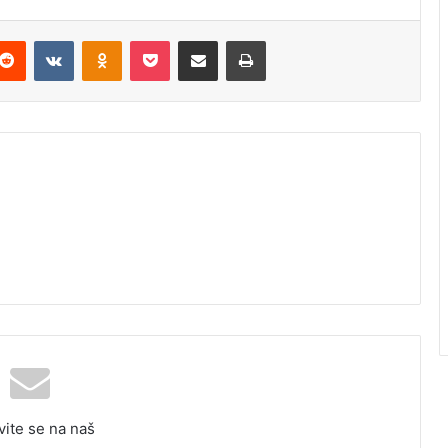
Reddit
VKontakte
Odnoklassniki
Pocket
Podijeli putem Emaila
Odštampaj
vite se na naš