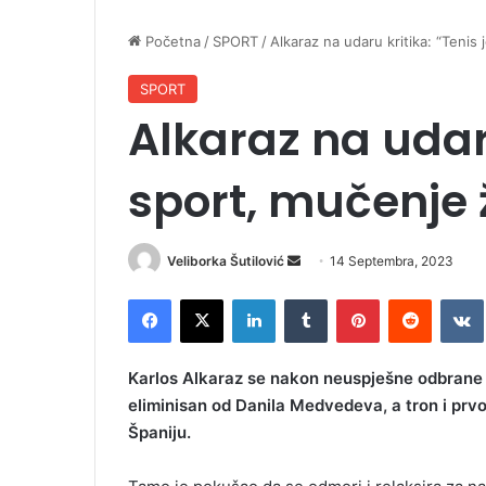
Početna
/
SPORT
/
Alkaraz na udaru kritika: “Tenis 
SPORT
Alkaraz na udaru
sport, mučenje ž
Veliborka Šutilović
S
14 Septembra, 2023
e
Facebook
X
LinkedIn
Tumblr
Pinterest
Reddit
VK
n
d
a
Karlos Alkaraz se nakon neuspješne odbrane t
n
eliminisan od Danila Medvedeva, a tron i prv
e
Španiju.
m
a