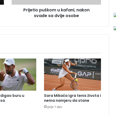
p
Prijetio puškom u kafani, nakon
u
svađe sa dvije osobe
š
k
o
m
u
k
a
f
a
n
i
,
n
a
k
digao buru u
Sara Mikača igra tenis života i
o
isa
nema namjeru da stane
n
prije 1 dan
s
v