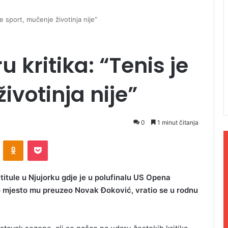
je sport, mučenje životinja nije”
 kritika: “Tenis je
ivotinja nije”
0
1 minut čitanja
ontakte
Odnoklassniki
Pocket
itule u Njujorku gdje je u polufinalu US Opena
o mjesto mu preuzeo Novak Đoković, vratio se u rodnu