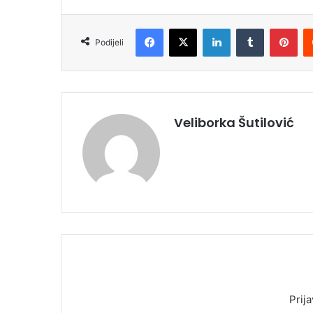
Facebook
X
LinkedIn
Tumblr
Pinterest
Podijeli
Veliborka Šutilović
Prija