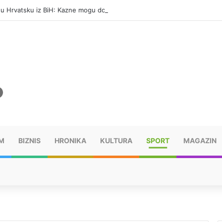
i u Hrvatsku iz BiH: Kazne mogu dostići 13.260 evra
M
BIZNIS
HRONIKA
KULTURA
SPORT
MAGAZIN