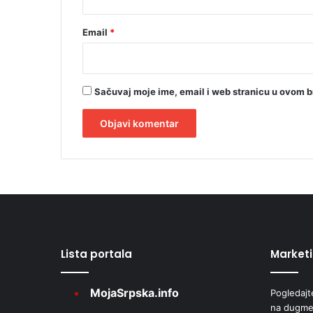
Email
*
Sačuvaj moje ime, email i web stranicu u ovom 
A
l
t
e
r
Lista portala
Market
n
a
MojaSrpska.info
Pogledajt
t
na dugme