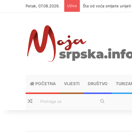
Petak, 07.08.2026.
Uživo
Šta od voća smijete unijet
POČETNA
VIJESTI
DRUŠTVO
TURIZA
Nasumični tekstovi
Pretraga
za