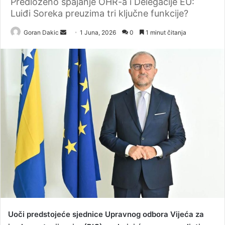
Predloženo spajanje OHR-a i Delegacije EU:
Luiđi Soreka preuzima tri ključne funkcije?
Goran Dakic
S
1 Juna, 2026
0
1 minut čitanja
e
n
d
a
n
e
m
a
i
l
Uoči predstojeće sjednice Upravnog odbora Vijeća za