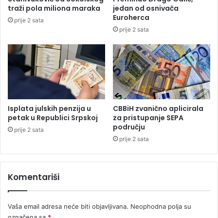
o
s
traži pola miliona maraka
jedan od osnivača
v
t
Euroherca
prije 2 sata
o
a
prije 2 sata
p
v
o
k
l
u
a
i
m
o
i
t
l
i
i
š
Isplata julskih penzija u
CBBiH zvanično aplicirala
o
a
petak u Republici Srpskoj
za pristupanje SEPA
n
o
području
prije 2 sata
a
i
prije 2 sata
l
z
j
P
u
a
Komentariši
d
r
i
t
i
Vaša email adresa neće biti objavljivana.
Neophodna polja su
z
označena sa
*
a