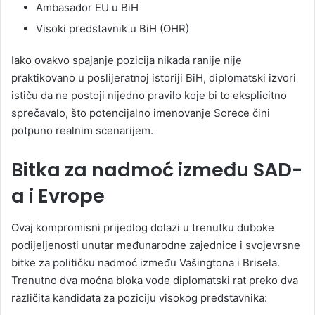
Ambasador EU u BiH
Visoki predstavnik u BiH (OHR)
Iako ovakvo spajanje pozicija nikada ranije nije
praktikovano u poslijeratnoj istoriji BiH, diplomatski izvori
ističu da ne postoji nijedno pravilo koje bi to eksplicitno
sprečavalo, što potencijalno imenovanje Sorece čini
potpuno realnim scenarijem.
Bitka za nadmoć između SAD-
a i Evrope
Ovaj kompromisni prijedlog dolazi u trenutku duboke
podijeljenosti unutar međunarodne zajednice i svojevrsne
bitke za političku nadmoć između Vašingtona i Brisela.
Trenutno dva moćna bloka vode diplomatski rat preko dva
različita kandidata za poziciju visokog predstavnika: