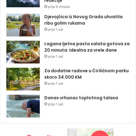
reakcije
prije 6 minuta
Djevojčica iz Novog Grada uhvatila
ribu golim rukama
prije 1 sat
Lagana ljetna pasta salata gotova za
20 minuta: Idealna za vrele dane
prije 1 sat
Za dodatne radove u Ćiriličnom parku
skoro 34.000 KM
prije 1 sat
Danas vrhunac toplotnog talasa
prije 1 sat