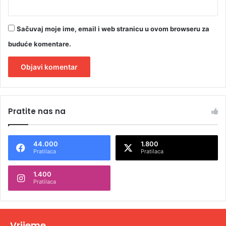
Sačuvaj moje ime, email i web stranicu u ovom browseru za
buduće komentare.
A
l
Pratite nas na
t
e
44.000
1.800
r
Pratilaca
Pratilaca
n
1.400
a
Pratilaca
t
i
v
Vrijeme