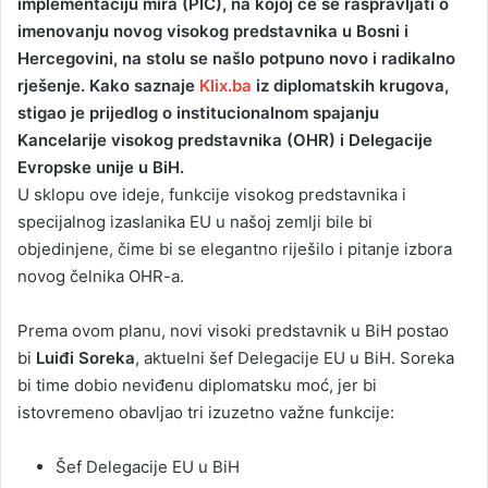
implementaciju mira (PIC), na kojoj će se raspravljati o
imenovanju novog visokog predstavnika u Bosni i
Hercegovini, na stolu se našlo potpuno novo i radikalno
rješenje. Kako saznaje
Klix.ba
iz diplomatskih krugova,
stigao je prijedlog o institucionalnom spajanju
Kancelarije visokog predstavnika (OHR) i Delegacije
Evropske unije u BiH.
U sklopu ove ideje, funkcije visokog predstavnika i
specijalnog izaslanika EU u našoj zemlji bile bi
objedinjene, čime bi se elegantno riješilo i pitanje izbora
novog čelnika OHR-a.
Prema ovom planu, novi visoki predstavnik u BiH postao
bi
Luiđi Soreka
, aktuelni šef Delegacije EU u BiH. Soreka
bi time dobio neviđenu diplomatsku moć, jer bi
istovremeno obavljao tri izuzetno važne funkcije:
Šef Delegacije EU u BiH