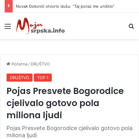
Danas naoblačenje uz lokalne pljuskove i blagi pad temperature
Meni
P
Početna
/
DRUŠTVO
DRUŠTVO
TOP 1
Pojas Presvete Bogorodice
cjelivalo gotovo pola
miliona ljudi
Pojas Presvete Bogorodice cjelivalo gotovo pola
miliona ljudi