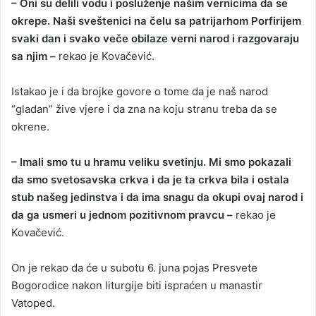
– Oni su delili vodu i posluženje našim vernicima da se
okrepe. Naši sveštenici na čelu sa patrijarhom Porfirijem
svaki dan i svako veče obilaze verni narod i razgovaraju
sa njim –
rekao je Kovačević.
Istakao je i da brojke govore o tome da je naš narod
“gladan” žive vjere i da zna na koju stranu treba da se
okrene.
– Imali smo tu u hramu veliku svetinju. Mi smo pokazali
da smo svetosavska crkva i da je ta crkva bila i ostala
stub našeg jedinstva i da ima snagu da okupi ovaj narod i
da ga usmeri u jednom pozitivnom pravcu –
rekao je
Kovačević.
On je rekao da će u subotu 6. juna pojas Presvete
Bogorodice nakon liturgije biti ispraćen u manastir
Vatoped.