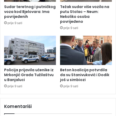
D
a
Sudar teretnog i putničkog
Težak sudar više vozila na
a
i
voza kod Bjelovara: Ima
putu Stolac – Neum:
n
D
povrijeđenih
Nekoliko osoba
k
e
povrijeđeno
prije 9 sati
e
l
prije 9 sati
I
e
l
g
i
a
ć
c
i
j
e
E
Policija prijavila učenike iz
Beton koalicija potvrdila
U
Mrkonjić Grada Tužilaštvu
da su Stanivuković i Dodik
u Banjaluci
još u simbiozi
:
L
prije 9 sati
prije 9 sati
u
i
đ
Komentariši
i
S