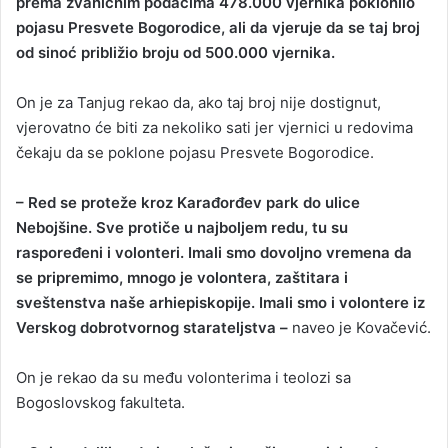
prema zvaničnim podacima 478.000 vjernika poklonilo
pojasu Presvete Bogorodice, ali da vjeruje da se taj broj
od sinoć približio broju od 500.000 vjernika.
On je za Tanjug rekao da, ako taj broj nije dostignut,
vjerovatno će biti za nekoliko sati jer vjernici u redovima
čekaju da se poklone pojasu Presvete Bogorodice.
– Red se proteže kroz Karađorđev park do ulice
Nebojšine. Sve protiče u najboljem redu, tu su
raspoređeni i volonteri. Imali smo dovoljno vremena da
se pripremimo, mnogo je volontera, zaštitara i
sveštenstva naše arhiepiskopije. Imali smo i volontere iz
Verskog dobrotvornog starateljstva –
naveo je Kovačević.
On je rekao da su među volonterima i teolozi sa
Bogoslovskog fakulteta.