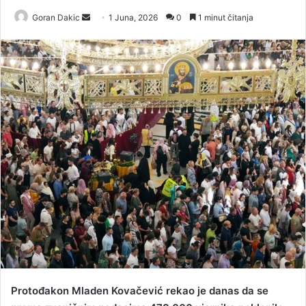
Goran Dakic
S
1 Juna, 2026
0
1 minut čitanja
e
n
d
a
n
e
m
a
i
l
Protođakon Mladen Kovačević rekao je danas da se