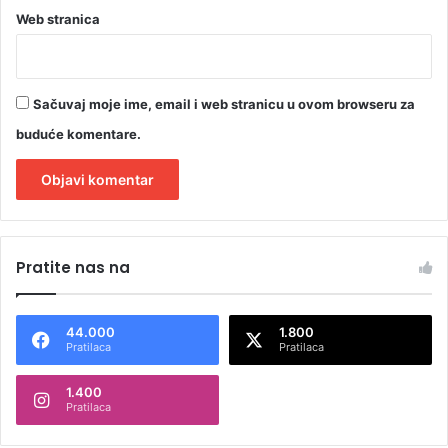
Web stranica
e
f
u
n
Sačuvaj moje ime, email i web stranicu u ovom browseru za
k
c
buduće komentare.
i
j
e
?
A
l
Pratite nas na
t
e
44.000
1.800
r
Pratilaca
Pratilaca
n
1.400
a
Pratilaca
t