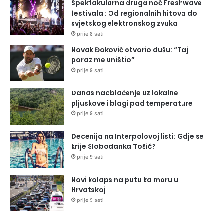
Spektakularna druga noć Freshwave
festivala : Od regionalnih hitova do
svjetskog elektronskog zvuka
prije 8 sati
Novak Đoković otvorio dušu: “Taj
poraz me uništio”
prije 9 sati
Danas naoblačenje uz lokalne
pljuskove i blagi pad temperature
prije 9 sati
Decenija na Interpolovoj listi: Gdje se
krije Slobodanka Tošić?
prije 9 sati
Novi kolaps na putu ka moru u
Hrvatskoj
prije 9 sati