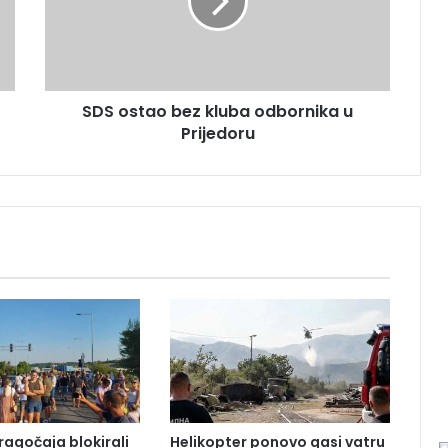
s
t
a
o
b
SDS ostao bez kluba odbornika u
e
Prijedoru
z
k
l
u
b
a
o
d
b
o
r
n
i
k
a
ragočaja blokirali
Helikopter ponovo gasi vatru
u