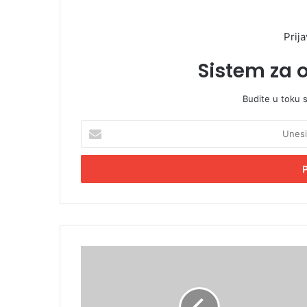
Prija
Sistem za 
Budite u toku 
U
n
e
s
i
t
e
E
m
Đ
a
o
i
k
l
o
a