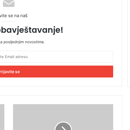
vite se na naš
obavještavanje!
sa posljednjim novostima.
S
D
S
o