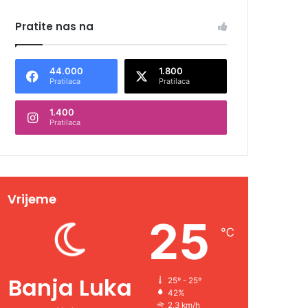
Pratite nas na
44.000
1.800
Pratilaca
Pratilaca
1.400
Pratilaca
Vrijeme
25
℃
Banja Luka
25º - 25º
42%
2.3 km/h