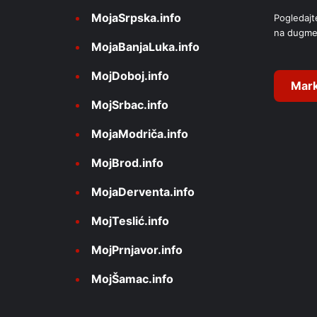
MojaSrpska.info
Pogledajt
t
na dugme
i
MojaBanjaLuka.info
v
MojDoboj.info
e
Mark
MojSrbac.info
:
MojaModriča.info
MojBrod.info
MojaDerventa.info
MojTeslić.info
MojPrnjavor.info
MojŠamac.info