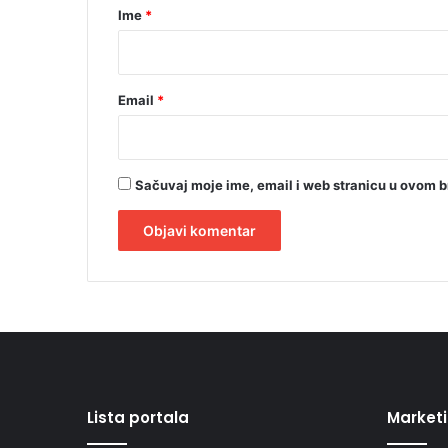
r
Ime
*
*
Email
*
Sačuvaj moje ime, email i web stranicu u ovom 
A
l
t
e
r
Lista portala
Market
n
a