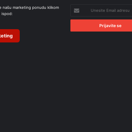
e našu marketing ponudu klikom
Unesite
 ispod:
Email
adresu
eting