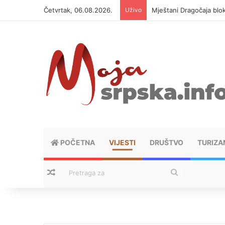
Četvrtak, 06.08.2026.
Uživo
Mještani Dragočaja bloki
POČETNA
VIJESTI
DRUŠTVO
TURIZA
Nasumični tekstovi
Pretraga
za