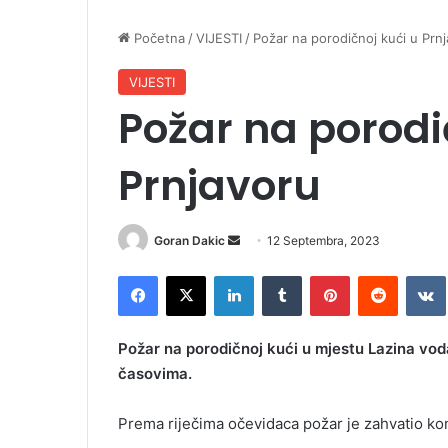
Početna
/
VIJESTI
/
Požar na porodičnoj kući u Prn
VIJESTI
Požar na porodi
Prnjavoru
Goran Dakic
S
12 Septembra, 2023
e
Facebook
X
LinkedIn
Tumblr
Pinterest
Reddit
VK
n
d
a
Požar na porodičnoj kući u mjestu Lazina vo
n
časovima.
e
m
Prema riječima očevidaca požar je zahvatio kom
a