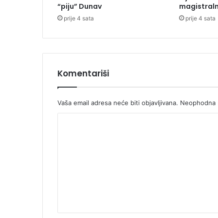
“piju” Dunav
magistraln
s
prije 4 sata
prije 4 sata
r
p
s
k
i
m
Komentariši
r
o
d
Vaša email adresa neće biti objavljivana.
Neophodna p
o
K
m
o
m
e
n
t
a