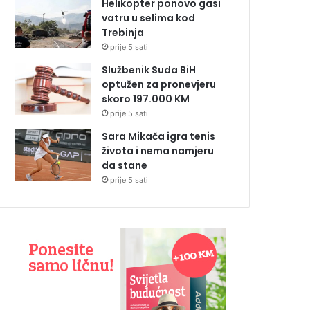
Helikopter ponovo gasi
vatru u selima kod
Trebinja
prije 5 sati
Službenik Suda BiH
optužen za pronevjeru
skoro 197.000 KM
prije 5 sati
Sara Mikača igra tenis
života i nema namjeru
da stane
prije 5 sati