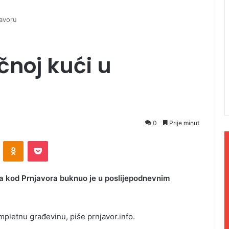
javoru
čnoj kući u
0
Prije minut
ontakte
Odnoklassniki
Pocket
da kod Prnjavora buknuo je u poslijepodnevnim
pletnu građevinu, piše prnjavor.info.