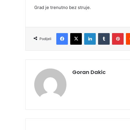
i
Grad je trenutno bez struje.
l
Facebook
X
LinkedIn
Tumblr
Pinterest
Podijeli
Goran Dakic