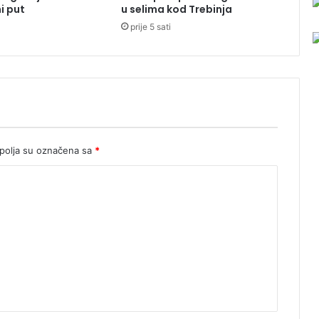
i put
u selima kod Trebinja
P
prije 5 sati
r
i
j
e
d
o
r
u
olja su označena sa
*