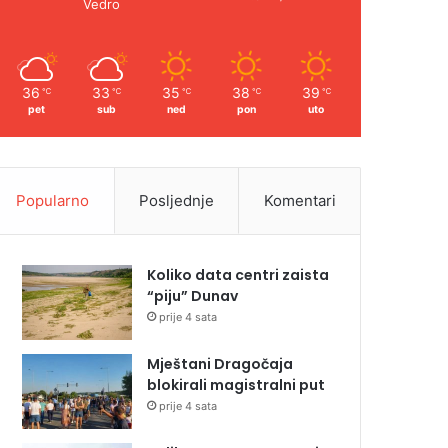
Vedro
36
33
35
38
39
℃
℃
℃
℃
℃
pet
sub
ned
pon
uto
Popularno
Posljednje
Komentari
Koliko data centri zaista
“piju” Dunav
prije 4 sata
Mještani Dragočaja
blokirali magistralni put
prije 4 sata