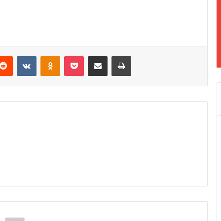
Reddit
VKontakte
Odnoklassniki
Pocket
Podijeli putem Emaila
Odštampaj