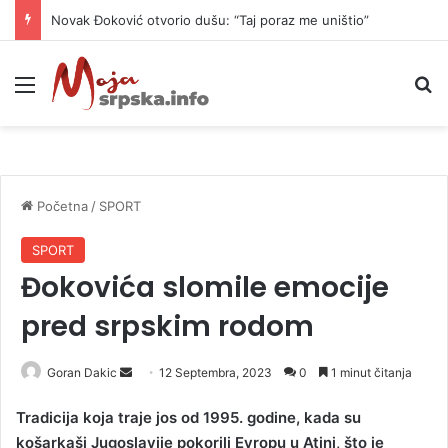
Novak Đoković otvorio dušu: “Taj poraz me uništio”
Meni
P
Početna
/
SPORT
SPORT
Đokovića slomile emocije
pred srpskim rodom
Goran Dakic
S
12 Septembra, 2023
0
1 minut čitanja
e
Tradicija koja traje jos od 1995. godine, kada su
n
košarkaši Jugoslavije pokorili Evropu u Atini, što je
d