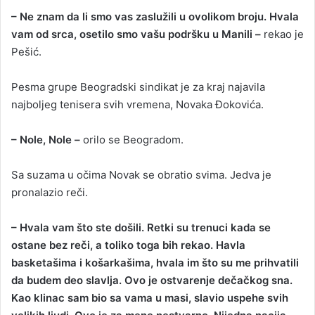
– Ne znam da li smo vas zaslužili u ovolikom broju. Hvala
vam od srca, osetilo smo vašu podršku u Manili –
rekao je
Pešić.
Pesma grupe Beogradski sindikat je za kraj najavila
najboljeg tenisera svih vremena, Novaka Đokovića.
– Nole, Nole –
orilo se Beogradom.
Sa suzama u očima Novak se obratio svima. Jedva je
pronalazio reči.
– Hvala vam što ste došili. Retki su trenuci kada se
ostane bez reči, a toliko toga bih rekao. Havla
basketašima i košarkašima, hvala im što su me prihvatili
da budem deo slavlja. Ovo je ostvarenje dečačkog sna.
Kao klinac sam bio sa vama u masi, slavio uspehe svih