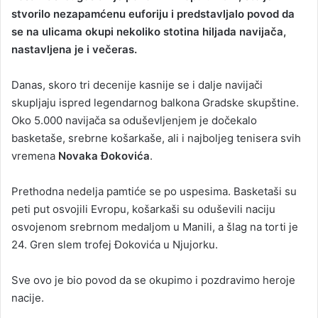
stvorilo nezapamćenu euforiju i predstavljalo povod da
a
se na ulicama okupi nekoliko stotina hiljada navijača,
n
nastavljena je i večeras.
e
m
a
Danas, skoro tri decenije kasnije se i dalje navijači
i
skupljaju ispred legendarnog balkona Gradske skupštine.
l
Oko 5.000 navijača sa oduševljenjem je dočekalo
basketaše, srebrne košarkaše, ali i najboljeg tenisera svih
vremena
Novaka Đokovića
.
Prethodna nedelja pamtiće se po uspesima. Basketaši su
peti put osvojili Evropu, košarkaši su oduševili naciju
osvojenom srebrnom medaljom u Manili, a šlag na torti je
24. Gren slem trofej Đokovića u Njujorku.
Sve ovo je bio povod da se okupimo i pozdravimo heroje
nacije.