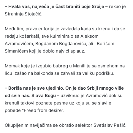
– Hvala vas, najveća je čast braniti boje Srbije –
rekao je
Strahinja Stojačić.
Međutim, prava euforija je zavladala kada su krenuli da se
ređaju košarkaši, sve kulminiralo sa Aleksom
Avramovićem, Bogdanom Bogdanovića, ali i Borišom
Simanićem koji je dobio najvići aplauz.
Momak koje je izgubio bubreg u Manili je sa osmehom na
licu izašao na balkonda se zahvali za veliku podršku.
– Boriša nas je sve ujedinio. On je dao Srbiji mnogo više
od svih nas. Slava Bogu –
uzviknuo je Avramović dok su
krenuli taktovi poznate pesme uz koju su se slavile
pobede "Freed from desire".
Okupljenim navijačima se obratio selektor Svetislav Pešić.