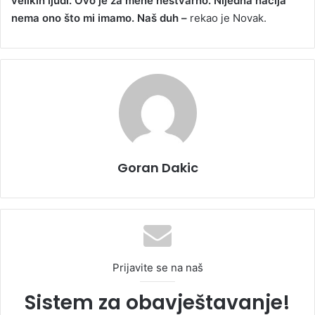
velikih ljudi. Ovo je za mene nestvarno. Nijedna nacija
nema ono što mi imamo. Naš duh –
rekao je Novak.
Goran Dakic
Prijavite se na naš
Sistem za obavještavanje!