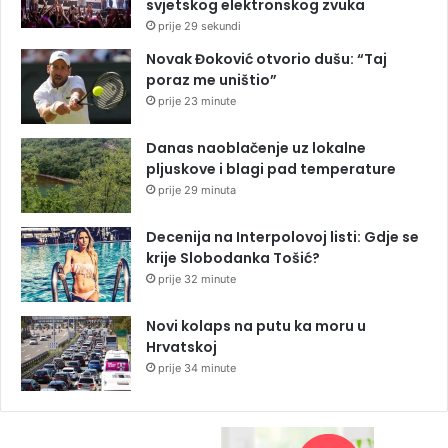
svjetskog elektronskog zvuka
prije 29 sekundi
Novak Đoković otvorio dušu: “Taj
poraz me uništio”
prije 23 minute
Danas naoblačenje uz lokalne
pljuskove i blagi pad temperature
prije 29 minuta
Decenija na Interpolovoj listi: Gdje se
krije Slobodanka Tošić?
prije 32 minute
Novi kolaps na putu ka moru u
Hrvatskoj
prije 34 minute