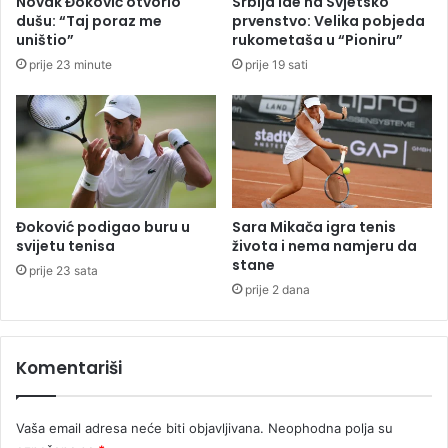
Novak Đoković otvorio
Srbija ide na Svjetsko
P
dušu: “Taj poraz me
prvenstvo: Velika pobjeda
r
uništio”
rukometaša u “Pioniru”
n
prije 23 minute
prije 19 sati
j
a
v
o
r
u
Đoković podigao buru u
Sara Mikača igra tenis
svijetu tenisa
života i nema namjeru da
stane
prije 23 sata
prije 2 dana
Komentariši
Vaša email adresa neće biti objavljivana.
Neophodna polja su