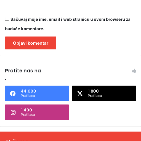
Sačuvaj moje ime, email i web stranicu u ovom browseru za
buduće komentare.
A
l
Pratite nas na
t
e
44.000
1.800
r
Pratilaca
Pratilaca
n
1.400
a
Pratilaca
t
i
v