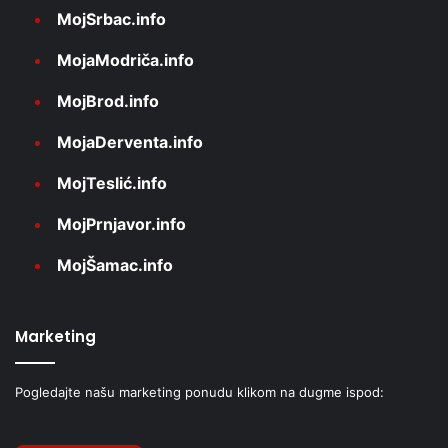
MojSrbac.info
MojaModriča.info
MojBrod.info
MojaDerventa.info
MojTeslić.info
MojPrnjavor.info
MojŠamac.info
Marketing
Pogledajte našu marketing ponudu klikom na dugme ispod: