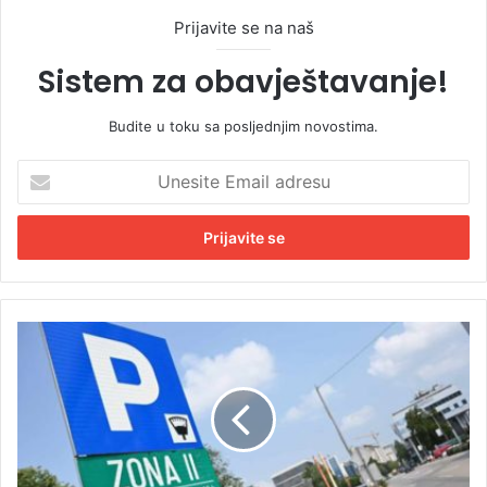
Prijavite se na naš
Sistem za obavještavanje!
Budite u toku sa posljednjim novostima.
U
n
e
s
i
t
e
E
N
m
a
a
v
i
i
l
d
a
i
d
k