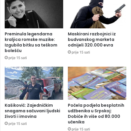
a
i
n
p
j
o
a
s
l
l
Preminula legendarna
Maskirani razbojnici iz
u
o
kraljica romske muzike:
budvanskog marketa
c
v
Izgubila bitku sa teškom
odnijeli 320.000 evra
i
n
bolešću
prije 15 sati
o
prije 15 sati
č
u
d
o
:
N
o
v
Kašiković: Zajedničkim
Počela podjela besplatnih
a
snagama sačuvani ljudski
udžbenika u Srpskoj:
životi i imovina
Dobiće ih više od 80.000
f
učenika
a
prije 15 sati
b
prije 15 sati