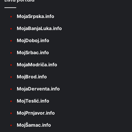
MojaSrpska.info
MojaBanjaLuka.info
MojDoboj.info
MojSrbac.info
MojaModriča.info
MojBrod.info
MojaDerventa.info
MojTeslić.info
MojPrnjavor.info
MojŠamac.info