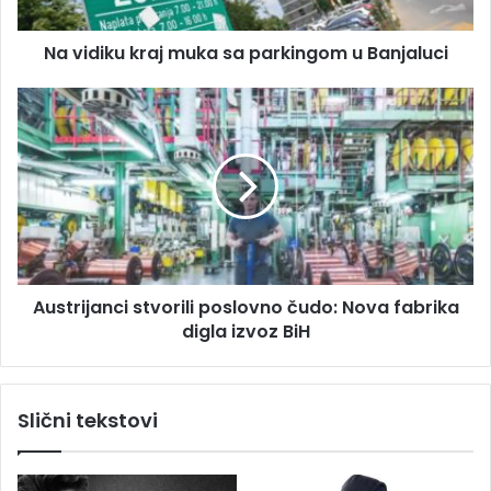
r
u
e
k
s
Na vidiku kraj muka sa parkingom u Banjaluci
r
u
a
j
A
m
u
u
s
k
t
a
r
s
i
a
j
p
a
a
n
Austrijanci stvorili poslovno čudo: Nova fabrika
r
c
k
digla izvoz BiH
i
i
s
n
t
g
v
Slični tekstovi
o
o
m
r
u
i
B
l