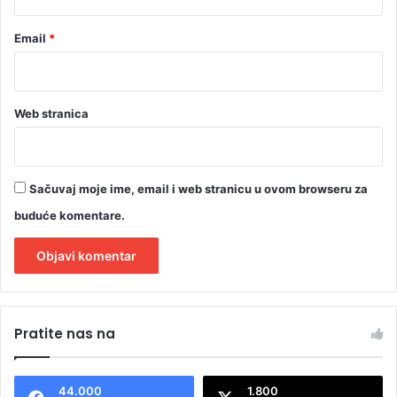
Email
*
Web stranica
Sačuvaj moje ime, email i web stranicu u ovom browseru za
buduće komentare.
A
l
Pratite nas na
t
e
44.000
1.800
r