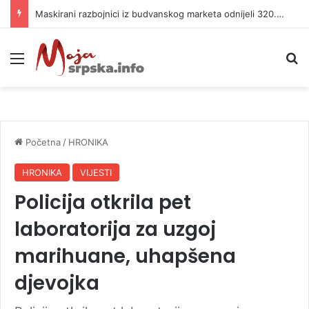
Maskirani razbojnici iz budvanskog marketa odnijeli 320.000 evra
Meni
P
Početna
/
HRONIKA
HRONIKA
VIJESTI
Policija otkrila pet
laboratorija za uzgoj
marihuane, uhapšena
djevojka