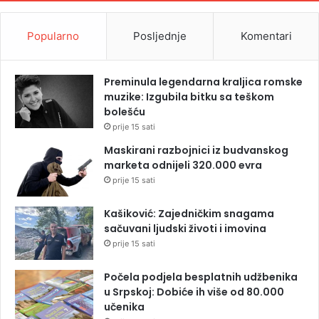
Popularno
Posljednje
Komentari
Preminula legendarna kraljica romske
muzike: Izgubila bitku sa teškom
bolešću
prije 15 sati
Maskirani razbojnici iz budvanskog
marketa odnijeli 320.000 evra
prije 15 sati
Kašiković: Zajedničkim snagama
sačuvani ljudski životi i imovina
prije 15 sati
Počela podjela besplatnih udžbenika
u Srpskoj: Dobiće ih više od 80.000
učenika