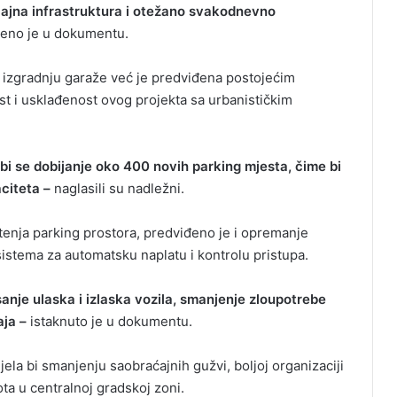
ajna infrastruktura i otežano svakodnevno
eno je u dokumentu.
a izgradnju garaže već je predviđena postojećim
t i usklađenost ovog projekta sa urbanističkim
bi se dobijanje oko 400 novih parking mjesta, čime bi
citeta –
naglasili su nadležni.
štenja parking prostora, predviđeno je i opremanje
istema za automatsku naplatu i kontrolu pristupa.
sanje ulaska i izlaska vozila, smanjenje zloupotrebe
aja –
istaknuto je u dokumentu.
jela bi smanjenju saobraćajnih gužvi, boljoj organizaciji
ta u centralnoj gradskoj zoni.