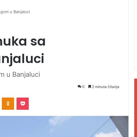
ngom u Banjaluci
muka sa
njaluci
m u Banjaluci
0
2 minuta čitanja
ontakte
Odnoklassniki
Pocket