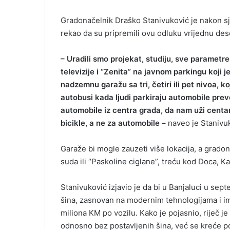
Gradonačelnik Draško Stanivuković je nakon sj
rekao da su pripremili ovu odluku vrijednu des
– Uradili smo projekat, studiju, sve parametr
televizije i “Zenita” na javnom parkingu koji 
nadzemnu garažu sa tri, četiri ili pet nivoa, k
autobusi kada ljudi parkiraju automobile prev
automobile iz centra grada, da nam uži centar
bicikle, a ne za automobile –
naveo je Stanivu
Garaže bi mogle zauzeti više lokacija, a grado
suda ili “Paskoline ciglane”, treću kod Doca, Ka
Stanivuković izjavio je da bi u Banjaluci u s
šina, zasnovan na modernim tehnologijama i ima
miliona KM po vozilu. Kako je pojasnio, riječ je
odnosno bez postavljenih šina, već se kreće 