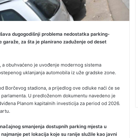
ešava dugogodišnji problema nedostatka parking-
e garaže, za šta je planirano zaduženje od deset
a, a obuhvaćeno je uvođenje modernog sistema
 postepenog uklanjanja automobila iz uže gradske zone.
od Borčevog stadiona, a prijedlog ove odluke naći će se
og parlamenta. U predloženom dokumentu navedeno je
dviđena Planom kapitalnih investicija za period od 2026.
artu.
značajnog smanjenja dostupnih parking mjesta u
 najmanje pet lokacija koje su ranije služile kao javni