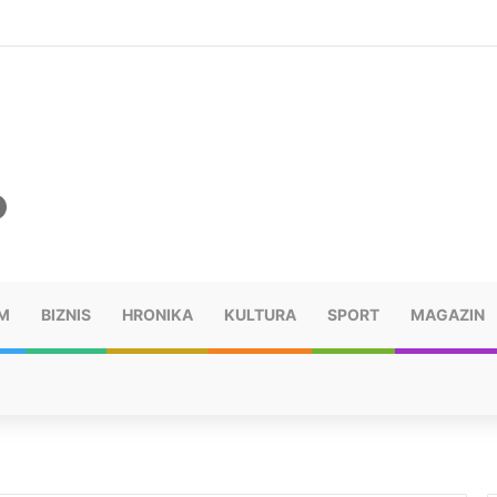
šu: “Taj poraz me uništio”
M
BIZNIS
HRONIKA
KULTURA
SPORT
MAGAZIN