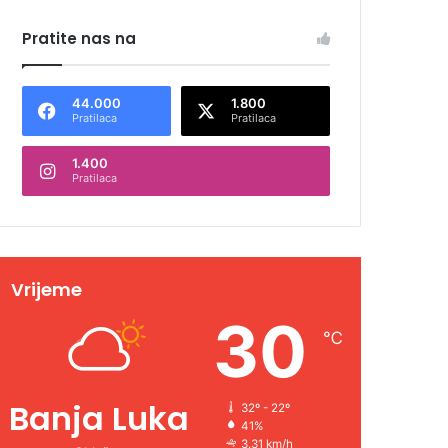
Pratite nas na
44.000
1.800
Pratilaca
Pratilaca
1.400
Pratilaca
Vrijeme
30
℃
Banja Luka
32º - 22º
41%
3.31 km/h