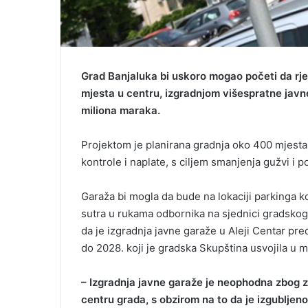
Grad Banjaluka bi uskoro mogao početi da rj
mjesta u centru, izgradnjom višespratne javn
miliona maraka.
Projektom je planirana gradnja oko 400 mjest
kontrole i naplate, s ciljem smanjenja gužvi i
Garaža bi mogla da bude na lokaciji parkinga k
sutra u rukama odbornika na sjednici gradsk
da je izgradnja javne garaže u Aleji Centar pre
do 2028. koji je gradska Skupština usvojila u m
– Izgradnja javne garaže je neophodna zbog 
centru grada, s obzirom na to da je izgubljeno