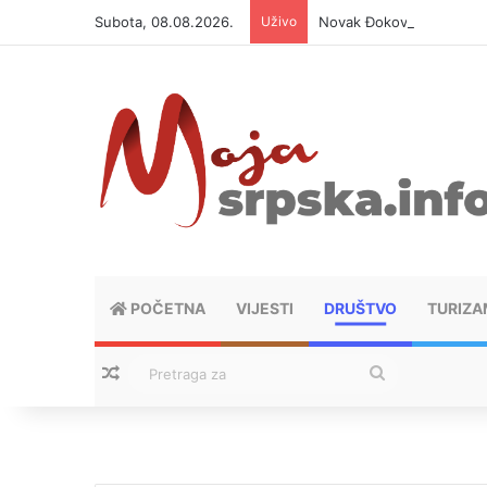
Subota, 08.08.2026.
Uživo
Novak Đoković otvorio du
POČETNA
VIJESTI
DRUŠTVO
TURIZA
Nasumični tekstovi
Pretraga
za