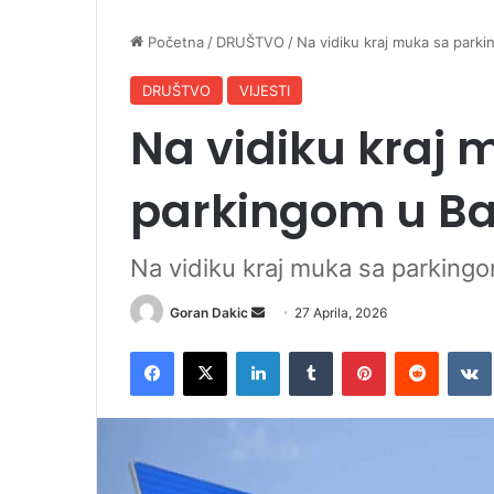
Početna
/
DRUŠTVO
/
Na vidiku kraj muka sa parki
DRUŠTVO
VIJESTI
Na vidiku kraj 
parkingom u Ba
Na vidiku kraj muka sa parkingo
Goran Dakic
S
27 Aprila, 2026
e
Facebook
X
LinkedIn
Tumblr
Pinterest
Reddit
VK
n
d
a
n
e