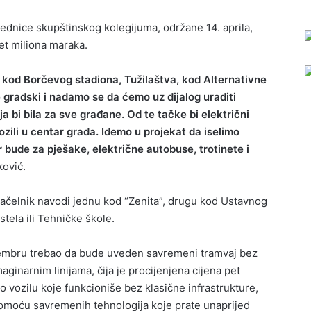
ednice skupštinskog kolegijuma, održane 14. aprila,
et miliona maraka.
e kod Borčevog stadiona, Tužilaštva, kod Alternativne
je gradski i nadamo se da ćemo uz dijalog uraditi
oja bi bila za sve građane. Od te tačke bi električni
ozili u centar grada. Idemo u projekat da iselimo
 bude za pješake, električne autobuse, trotinete i
ković.
načelnik navodi jednu kod “Zenita”, drugu kod Ustavnog
stela ili Tehničke škole.
eptembru trebao da bude uveden savremeni tramvaj bez
ginarnim linijama, čija je procijenjena cijena pet
 o vozilu koje funkcioniše bez klasične infrastrukture,
pomoću savremenih tehnologija koje prate unaprijed