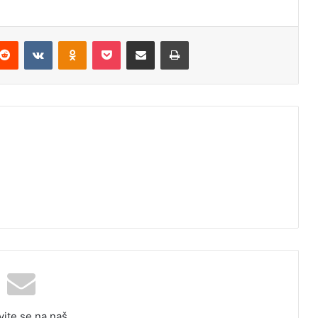
Reddit
VKontakte
Odnoklassniki
Pocket
Podijeli putem Emaila
Odštampaj
vite se na naš