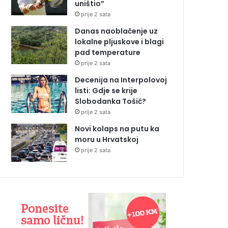
uništio”
prije 2 sata
Danas naoblačenje uz
lokalne pljuskove i blagi
pad temperature
prije 2 sata
Decenija na Interpolovoj
listi: Gdje se krije
Slobodanka Tošić?
prije 2 sata
Novi kolaps na putu ka
moru u Hrvatskoj
prije 2 sata