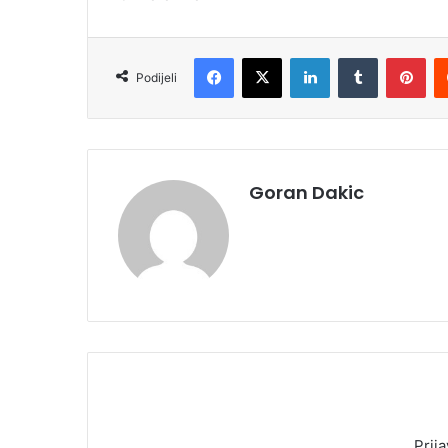
Facebook
X
LinkedIn
Tumblr
Pinterest
Podijeli
Goran Dakic
Prija