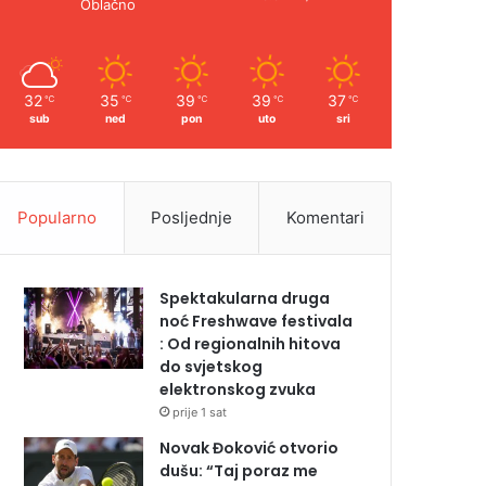
Oblačno
32
35
39
39
37
℃
℃
℃
℃
℃
sub
ned
pon
uto
sri
Popularno
Posljednje
Komentari
Spektakularna druga
noć Freshwave festivala
: Od regionalnih hitova
do svjetskog
elektronskog zvuka
prije 1 sat
Novak Đoković otvorio
dušu: “Taj poraz me