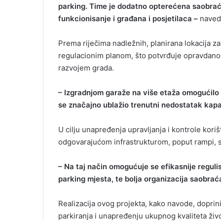
parking. Time je dodatno opterećena saobrać
funkcionisanje i građana i posjetilaca –
naved
Prema riječima nadležnih, planirana lokacija z
regulacionim planom, što potvrđuje opravdanos
razvojem grada.
– Izgradnjom garaže na više etaža omogućilo 
se značajno ublažio trenutni nedostatak kapa
U cilju unapređenja upravljanja i kontrole kori
odgovarajućom infrastrukturom, poput rampi, s
– Na taj način omogućuje se efikasnije reguli
parking mjesta, te bolja organizacija saobrać
Realizacija ovog projekta, kako navode, doprini
parkiranja i unapređenju ukupnog kvaliteta živo