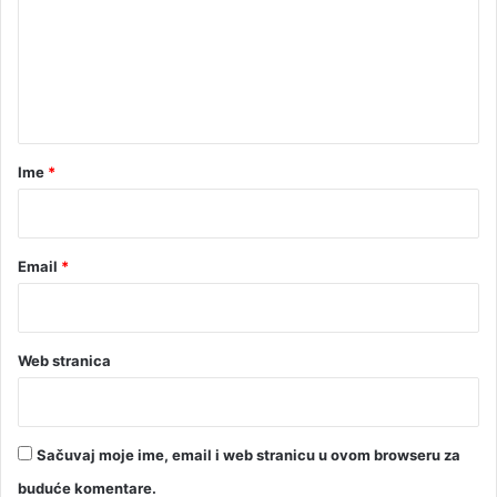
e
n
t
a
r
Ime
*
*
Email
*
Web stranica
Sačuvaj moje ime, email i web stranicu u ovom browseru za
buduće komentare.