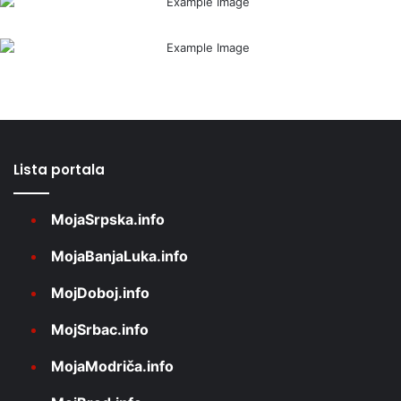
Lista portala
MojaSrpska.info
MojaBanjaLuka.info
MojDoboj.info
MojSrbac.info
MojaModriča.info