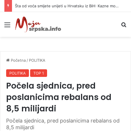
Šta od voća smijete unijeti u Hrvatsku iz BiH: Kazne mogu dostići 13.260 evra
Meni
P
Početna
/
POLITIKA
POLITIKA
TOP 1
Počela sjednica, pred
poslanicima rebalans od
8,5 milijardi
Počela sjednica, pred poslanicima rebalans od
8,5 milijardi