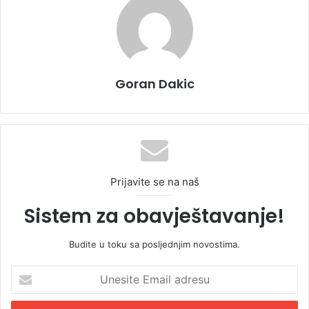
Goran Dakic
Prijavite se na naš
Sistem za obavještavanje!
Budite u toku sa posljednjim novostima.
U
n
e