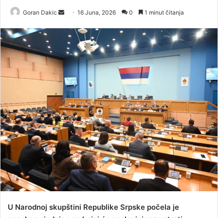
Goran Dakic
S
16 Juna, 2026
0
1 minut čitanja
e
n
d
a
n
e
m
a
i
l
U Narodnoj skupštini Republike Srpske počela je