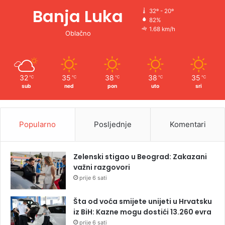
Banja Luka
32º - 20º
82%
1.68 km/h
Oblačno
32
35
38
38
35
℃
℃
℃
℃
℃
sub
ned
pon
uto
sri
Popularno
Posljednje
Komentari
Zelenski stigao u Beograd: Zakazani
važni razgovori
prije 6 sati
Šta od voća smijete unijeti u Hrvatsku
iz BiH: Kazne mogu dostići 13.260 evra
prije 6 sati