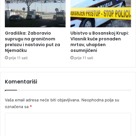
i
ć
Gradiška: Zaboravio
Ubistvo u Bosanskoj Krupi:
suprugu na graničnom
Vlasnik kuće pronađen
prelazu i nastavio put za
mrtav, uhapšen
Njemačku
osumnjičeni
prije 11 sati
prije 11 sati
Komentariši
Vaša email adresa neće biti objavljivana.
Neophodna polja su
označena sa
*
K
o
m