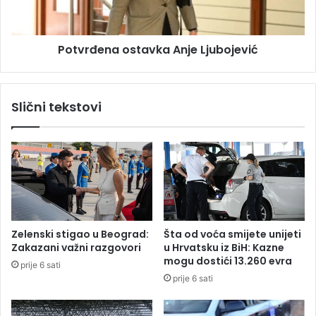
i
e
j
n
i
a
Potvrđena ostavka Anje Ljubojević
"
o
F
s
a
t
b
a
Slični tekstovi
i
v
j
k
a
a
"
A
n
j
e
L
j
Zelenski stigao u Beograd:
Šta od voća smijete unijeti
u
Zakazani važni razgovori
u Hrvatsku iz BiH: Kazne
b
mogu dostići 13.260 evra
prije 6 sati
o
prije 6 sati
j
e
v