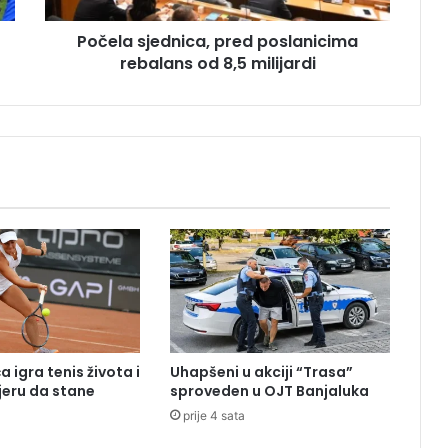
e
Počela sjednica, pred poslanicima
d
rebalans od 8,5 milijardi
n
i
c
a
,
p
r
e
d
p
o
s
l
a
n
 igra tenis života i
Uhapšeni u akciji “Trasa”
i
eru da stane
sproveden u OJT Banjaluka
c
prije 4 sata
i
m