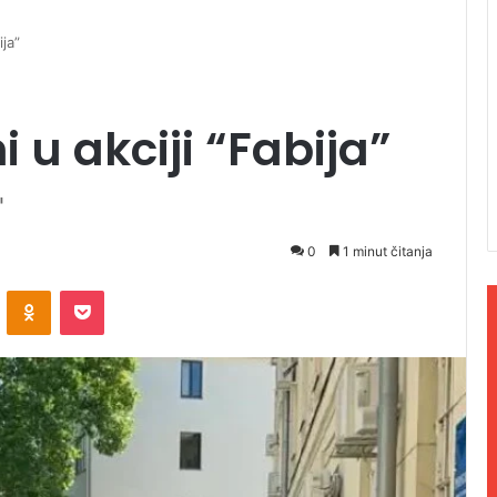
ja”
 u akciji “Fabija”
"
0
1 minut čitanja
ontakte
Odnoklassniki
Pocket