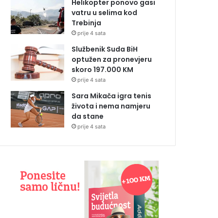
Helikopter ponovo gasi
vatru u selima kod
Trebinja
prije 4 sata
Službenik Suda BiH
optužen za pronevjeru
skoro 197.000 KM
prije 4 sata
Sara Mikača igra tenis
života i nema namjeru
da stane
prije 4 sata