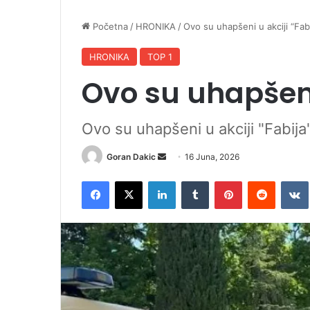
Početna
/
HRONIKA
/
Ovo su uhapšeni u akciji “Fabi
HRONIKA
TOP 1
Ovo su uhapšeni
Ovo su uhapšeni u akciji "Fabija
Goran Dakic
S
16 Juna, 2026
e
Facebook
X
LinkedIn
Tumblr
Pinterest
Reddit
VK
n
d
a
n
e
m
a
i