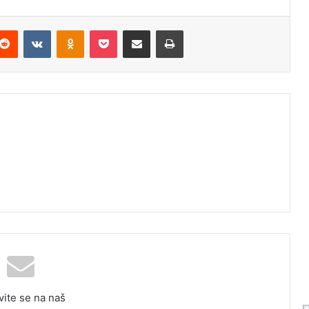
Reddit
VKontakte
Odnoklassniki
Pocket
Podijeli putem Emaila
Odštampaj
vite se na naš