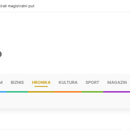
vatru u selima kod Trebinja
M
BIZNIS
HRONIKA
KULTURA
SPORT
MAGAZIN