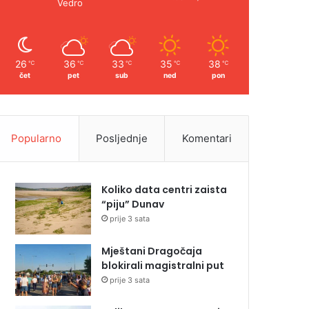
Vedro
26
36
33
35
38
℃
℃
℃
℃
℃
čet
pet
sub
ned
pon
Popularno
Posljednje
Komentari
Koliko data centri zaista
“piju” Dunav
prije 3 sata
Mještani Dragočaja
blokirali magistralni put
prije 3 sata