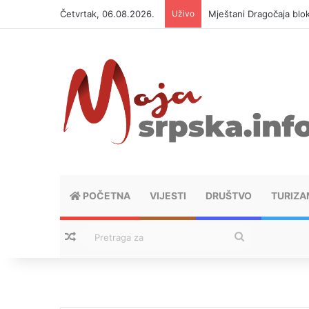
Četvrtak, 06.08.2026.
Uživo
Helikopter ponovo gasi 
POČETNA
VIJESTI
DRUŠTVO
TURIZA
Nasumični tekstovi
Pretraga
za