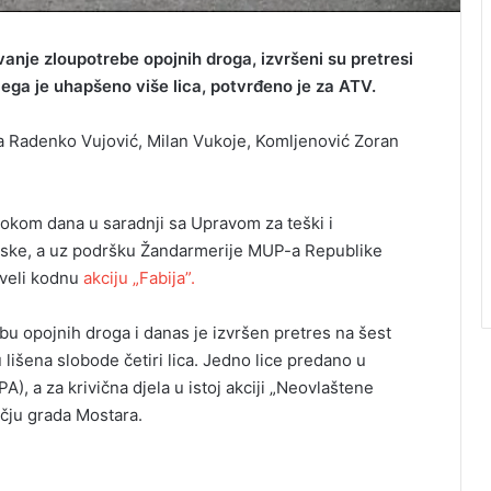
vanje zloupotrebe opojnih droga, izvršeni su pretresi
čega je uhapšeno više lica, potvrđeno je za ATV.
ma Radenko Vujović, Milan Vukoje, Komljenović Zoran
tokom dana u saradnji sa Upravom za teški i
pske, a uz podršku Žandarmerije MUP-a Republike
zveli kodnu
akciju „Fabija”.
bu opojnih droga i danas je izvršen pretres na šest
 lišena slobode četiri lica. Jedno lice predano u
A), a za krivična djela u istoj akciji „Neovlaštene
čju grada Mostara.