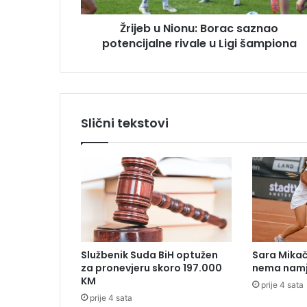
s
i
u
Žrijeb u Nionu: Borac saznao
o
potencijalne rivale u Ligi šampiona
n
u
:
B
o
r
Slični tekstovi
a
c
s
a
z
n
a
o
p
Službenik Suda BiH optužen
Sara Mikača
o
za pronevjeru skoro 197.000
nema namj
t
KM
prije 4 sata
e
prije 4 sata
n