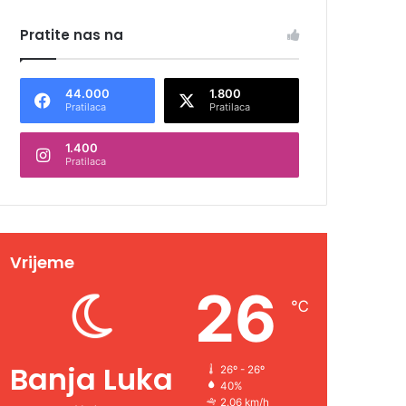
Pratite nas na
44.000
1.800
Pratilaca
Pratilaca
1.400
Pratilaca
Vrijeme
26
℃
Banja Luka
26º - 26º
40%
2.06 km/h