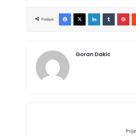
Facebook
X
LinkedIn
Tumblr
Pinterest
Podijeli
Goran Dakic
Prija