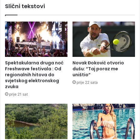
Slični tekstovi
a
e
p
n
r
i
e
d
k
a
i
s
d
u
s
b
u
a
Spektakularna druga noć
Novak Đoković otvorio
k
t
Freshwave festivala : Od
dušu: “Taj poraz me
o
i
regionalnih hitova do
uništio”
b
n
svjetskog elektronskog
prije 22 sata
a
a
zvuka
l
prije 21 sat
i
B
i
l
e
ć
a