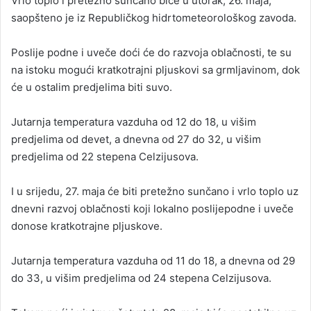
Vrlo toplo i pretežno sunčano biće u utorak, 26. maja,
saopšteno je iz Republičkog hidrtometeorološkog zavoda.
Poslije podne i uveče doći će do razvoja oblačnosti, te su
na istoku mogući kratkotrajni pljuskovi sa grmljavinom, dok
će u ostalim predjelima biti suvo.
Jutarnja temperatura vazduha od 12 do 18, u višim
predjelima od devet, a dnevna od 27 do 32, u višim
predjelima od 22 stepena Celzijusova.
I u srijedu, 27. maja će biti pretežno sunčano i vrlo toplo uz
dnevni razvoj oblačnosti koji lokalno poslijepodne i uveče
donose kratkotrajne pljuskove.
Jutarnja temperatura vazduha od 11 do 18, a dnevna od 29
do 33, u višim predjelima od 24 stepena Celzijusova.