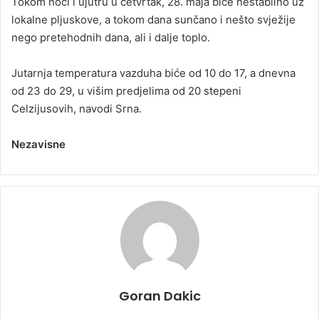
Tokom noći i ujutru u četvrtak, 28. maja biće nestabilno uz
lokalne pljuskove, a tokom dana sunčano i nešto svježije
nego pretehodnih dana, ali i dalje toplo.
Jutarnja temperatura vazduha biće od 10 do 17, a dnevna
od 23 do 29, u višim predjelima od 20 stepeni
Celzijusovih, navodi Srna.
Nezavisne
Goran Dakic