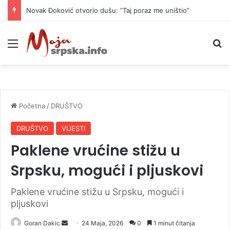
Novak Đoković otvorio dušu: “Taj poraz me uništio”
Meni
P
Početna
/
DRUŠTVO
DRUŠTVO
VIJESTI
Paklene vrućine stižu u
Srpsku, mogući i pljuskovi
Paklene vrućine stižu u Srpsku, mogući i
pljuskovi
Goran Dakic
S
24 Maja, 2026
0
1 minut čitanja