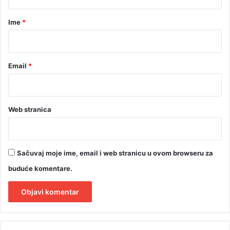
a
r
Ime
*
*
Email
*
Web stranica
Sačuvaj moje ime, email i web stranicu u ovom browseru za
buduće komentare.
A
l