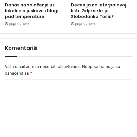
n
Danas naoblačenje uz
Decenija na Interpolovoj
lokalne pljuskove i blagi
listi: Gdje se krije
i
pad temperature
Slobodanka Tošić?
n
a
prije 22 sata
prije 22 sata
,
s
l
Komentariši
o
m
i
Vaša email adresa neće biti objavljivana.
Neophodna polja su
l
označena sa
*
i
m
K
u
o
n
o
m
g
e
u
n
t