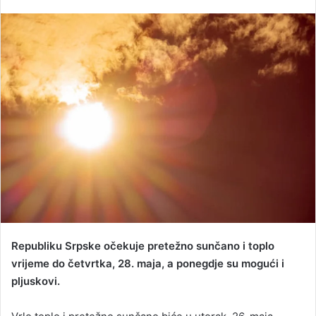
e
n
d
a
n
e
m
a
i
l
Republiku Srpske očekuje pretežno sunčano i toplo
vrijeme do četvrtka, 28. maja, a ponegdje su mogući i
pljuskovi.