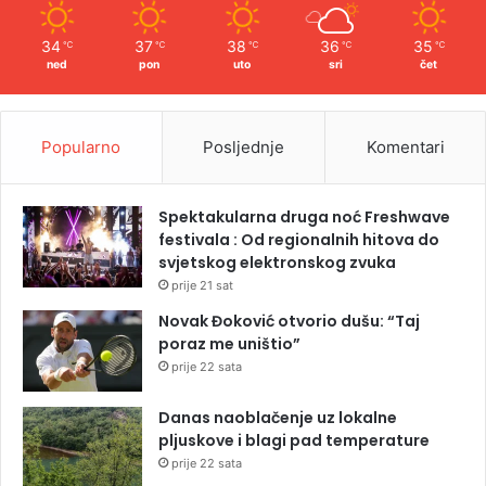
34
37
38
36
35
℃
℃
℃
℃
℃
ned
pon
uto
sri
čet
Popularno
Posljednje
Komentari
Spektakularna druga noć Freshwave
festivala : Od regionalnih hitova do
svjetskog elektronskog zvuka
prije 21 sat
Novak Đoković otvorio dušu: “Taj
poraz me uništio”
prije 22 sata
Danas naoblačenje uz lokalne
pljuskove i blagi pad temperature
prije 22 sata