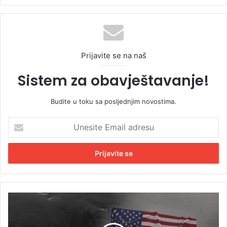
Prijavite se na naš
Sistem za obavještavanje!
Budite u toku sa posljednjim novostima.
U
n
e
s
i
t
e
E
I
m
r
a
a