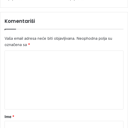
a
g
a
Komentariši
z
a
n
Vaša email adresa neće biti objavljivana.
Neophodna polja su
a
označena sa
*
p
a
K
d
a
o
č
m
i
e
m
a
n
t
a
r
Ime
*
*