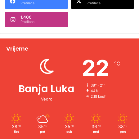
Pratilaca
Pratilaca
n
1.400
a
Pratilaca
t
i
v
Vrijeme
e
22
℃
:
Banja Luka
38º - 21º
44%
2.18 km/h
Vedro
38
35
35
36
38
℃
℃
℃
℃
℃
čet
pet
sub
ned
pon