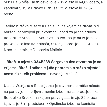
SNSD-a Siniša Karan osvojio je 232 glasa ili 64,62 odsto, a
kandidat SDS-a Branko Blanuša 125 glasova ili 34,82
odsto.
Јedino biračko mjesto u Banjaluci na kojem će danas biti
održani ponovljeni prijevremeni izbori za predsjednika
Republike Srpske, u Šargovcu, otvoreno je na vrijeme, a
pravo glasa ima 539 birača, rekao je predsjednik Gradske
izborne komisije Dubravko Malinić.
–
Biračko mjesto 034B238 Šargovac dva otvoreno je na
vrijeme. Birački odbor je juče pripremio biračko mjesto i
nema nikakvih problema
– naveo je Malinić.
U selu Vranjska u Bileći jutros je otvoreno biračko mjesto
na ponovljenim prijevremenim izborima za predsjednika
Republike Srpske na kojem pravo glasa imaju 82 birača,
izjavila je Srni predsjednik Opštinske izborne komisije