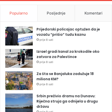
Popularno
Posljednje
Komentari
Prijedorski policajac optužen da je
vozaču “prišio” tuđu kaznu
prije 8 sati
Izrael gradi kanal za krokodile oko
zatvora za Palestince
prije 8 sati
Za šta se Banjaluka zadužuje 18
miliona KM?
prije 8 sati
Srbin preživio dramu na Dunavu:
Riječna struja ga odnijela u drugu
državu
prije 9 sati