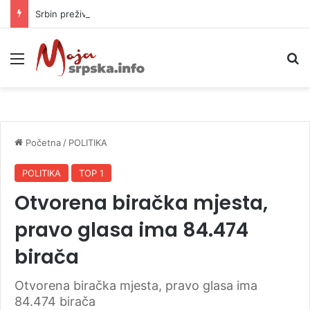
Srbin preživio dramu na Dunavu: Riječna struja ga odnijela u drugu državu
Meni
P
Početna
/
POLITIKA
POLITIKA
TOP 1
Otvorena biračka mjesta,
pravo glasa ima 84.474
birača
Otvorena biračka mjesta, pravo glasa ima
84.474 birača