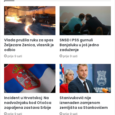
j
t
e
u
l
B
a
e
p
o
r
g
v
r
Vlada pružila ruku za spas
SNSD I PSS gurnuli
u
a
Željezare Zenica, vlasnik je
Banjaluku u još jedno
m
d
odbio
zaduženje
e
u
prije 9 sati
prije 9 sati
d
,
a
p
l
o
j
l
u
i
n
c
a
i
Z
j
Incident u Hrvatskoj: Na
Stanivuković nije
O
a
nadvožnjaku kod Otočca
iznenađen zamjenom
I
t
zapaljena zastava Srbije
zemljišta sa Stankovićem
r
prije 9 sati
prije 9 sati