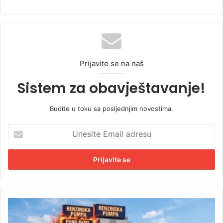
Prijavite se na naš
Sistem za obavještavanje!
Budite u toku sa posljednjim novostima.
U
n
e
s
i
t
e
E
K
m
a
a