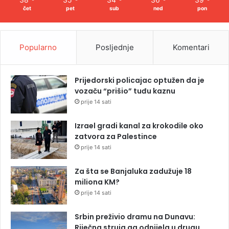
čet
pet
sub
ned
pon
Popularno
Posljednje
Komentari
Prijedorski policajac optužen da je
vozaču “prišio” tuđu kaznu
prije 14 sati
Izrael gradi kanal za krokodile oko
zatvora za Palestince
prije 14 sati
Za šta se Banjaluka zadužuje 18
miliona KM?
prije 14 sati
Srbin preživio dramu na Dunavu:
Riječna struja ga odnijela u drugu