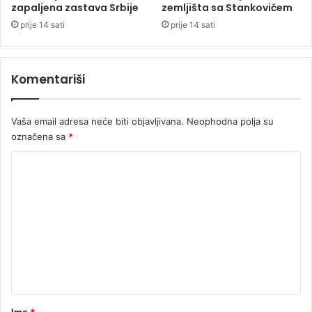
zapaljena zastava Srbije
zemljišta sa Stankovićem
prije 14 sati
prije 14 sati
Komentariši
Vaša email adresa neće biti objavljivana.
Neophodna polja su
označena sa
*
K
o
m
e
n
t
a
r