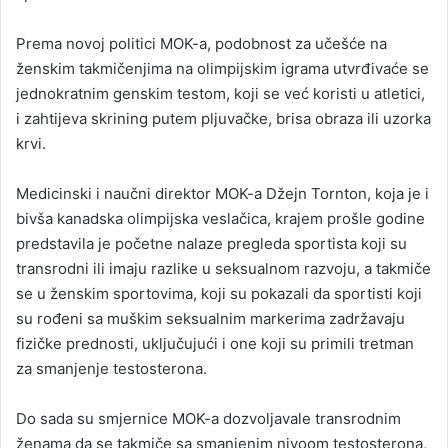
Prema novoj politici MOK-a, podobnost za učešće na
ženskim takmičenjima na olimpijskim igrama utvrđivaće se
jednokratnim genskim testom, koji se već koristi u atletici,
i zahtijeva skrining putem pljuvačke, brisa obraza ili uzorka
krvi.
Medicinski i naučni direktor MOK-a Džejn Tornton, koja je i
bivša kanadska olimpijska veslačica, krajem prošle godine
predstavila je početne nalaze pregleda sportista koji su
transrodni ili imaju razlike u seksualnom razvoju, a takmiče
se u ženskim sportovima, koji su pokazali da sportisti koji
su rođeni sa muškim seksualnim markerima zadržavaju
fizičke prednosti, uključujući i one koji su primili tretman
za smanjenje testosterona.
Do sada su smjernice MOK-a dozvoljavale transrodnim
ženama da se takmiče sa smanjenim nivoom testosterona,