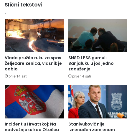
Slični tekstovi
o
r
d
o
n
z
a
v
s
a
i
o
u
M
r
i
e
n
Vlada pružila ruku za spas
SNSD I PSS gurnuli
g
i
Željezare Zenica, vlasnik je
Banjaluku u još jedno
i
ć
odbio
zaduženje
o
a
prije 14 sati
prije 14 sati
n
z
u
a
T
V
d
u
e
l
Incident u Hrvatskoj: Na
Stanivuković nije
nadvožnjaku kod Otočca
iznenađen zamjenom