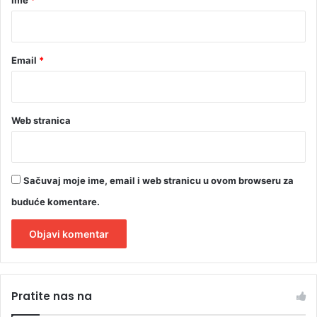
Ime
*
*
Email
*
Web stranica
Sačuvaj moje ime, email i web stranicu u ovom browseru za
buduće komentare.
A
l
Pratite nas na
t