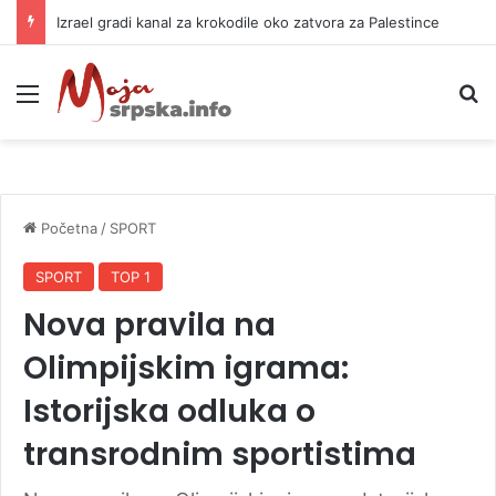
Izrael gradi kanal za krokodile oko zatvora za Palestince
Meni
P
Početna
/
SPORT
SPORT
TOP 1
Nova pravila na
Olimpijskim igrama:
Istorijska odluka o
transrodnim sportistima