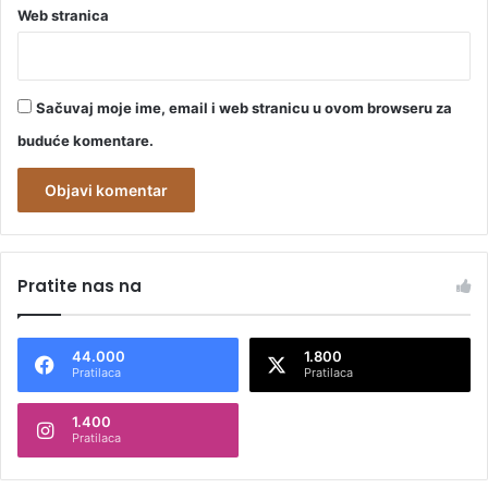
Web stranica
Sačuvaj moje ime, email i web stranicu u ovom browseru za
buduće komentare.
A
l
Pratite nas na
t
e
44.000
1.800
r
Pratilaca
Pratilaca
n
1.400
a
Pratilaca
t