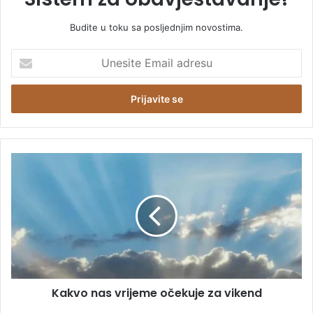
Budite u toku sa posljednjim novostima.
U
n
e
s
i
t
e
E
K
m
a
a
k
i
v
l
o
a
n
d
a
r
s
e
v
s
Kakvo nas vrijeme očekuje za vikend
r
u
i