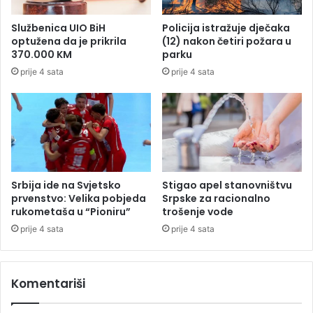
i
:
Službenica UIO BiH
Policija istražuje dječaka
P
optužena da je prikrila
(12) nakon četiri požara u
a
370.000 KM
parku
o
prije 4 sata
prije 4 sata
s
a
k
r
o
v
a
d
Srbija ide na Svjetsko
Stigao apel stanovništvu
o
prvenstvo: Velika pobjeda
Srpske za racionalno
k
rukometaša u “Pioniru”
trošenje vode
j
prije 4 sata
prije 4 sata
e
p
o
Komentariši
p
r
a