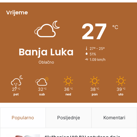
i
v
Vrijeme
e
27
℃
:
Banja Luka
27º - 25º
51%
1.09 km/h
Oblačno
27
32
36
38
39
℃
℃
℃
℃
℃
pet
sub
ned
pon
uto
Popularno
Posljednje
Komentari