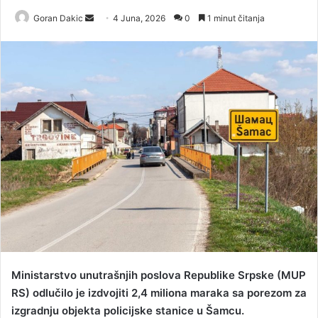
Goran Dakic
S
4 Juna, 2026
0
1 minut čitanja
e
n
d
a
n
e
m
a
i
l
Ministarstvo unutrašnjih poslova Republike Srpske (MUP
RS) odlučilo je izdvojiti 2,4 miliona maraka sa porezom za
izgradnju objekta policijske stanice u Šamcu.