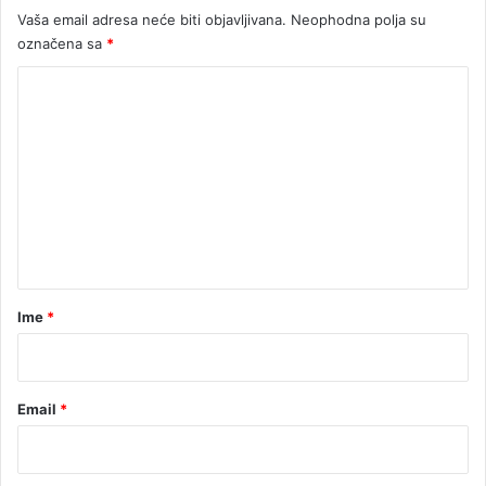
Vaša email adresa neće biti objavljivana.
Neophodna polja su
v
označena sa
*
l
j
K
a
o
o
k
m
u
e
ć
u
n
t
a
r
Ime
*
*
Email
*