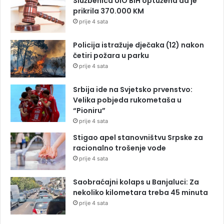
Službenica UIO BiH optužena da je
prikrila 370.000 KM
prije 4 sata
Policija istražuje dječaka (12) nakon
četiri požara u parku
prije 4 sata
Srbija ide na Svjetsko prvenstvo:
Velika pobjeda rukometaša u
“Pioniru”
prije 4 sata
Stigao apel stanovništvu Srpske za
racionalno trošenje vode
prije 4 sata
Saobraćajni kolaps u Banjaluci: Za
nekoliko kilometara treba 45 minuta
prije 4 sata