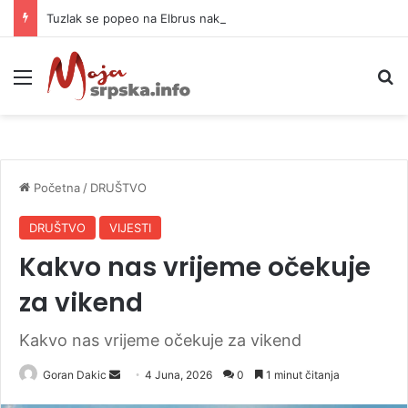
Tuzlak se popeo na Elbrus nakon tragedije planinara iz BiH: Otkrio zamke
Meni
P
Početna
/
DRUŠTVO
DRUŠTVO
VIJESTI
Kakvo nas vrijeme očekuje
za vikend
Kakvo nas vrijeme očekuje za vikend
Goran Dakic
S
4 Juna, 2026
0
1 minut čitanja
e