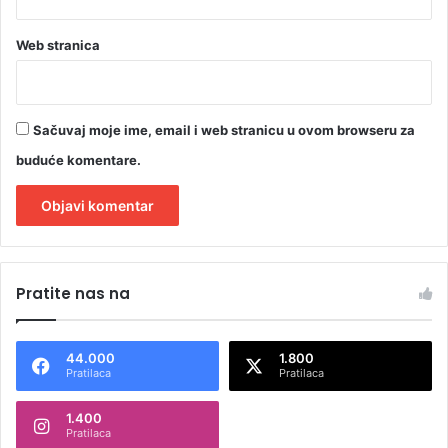
Web stranica
Sačuvaj moje ime, email i web stranicu u ovom browseru za
buduće komentare.
A
l
Pratite nas na
t
e
44.000
1.800
r
Pratilaca
Pratilaca
n
1.400
a
Pratilaca