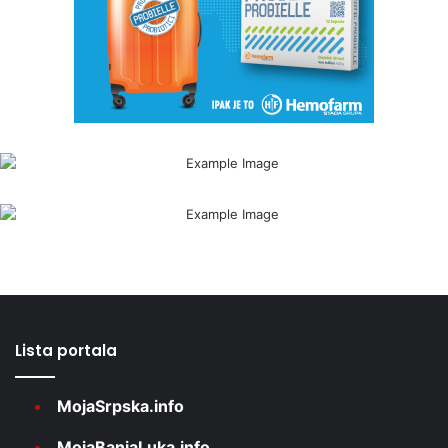
Lista portala
MojaSrpska.info
MojaBanjaLuka.info