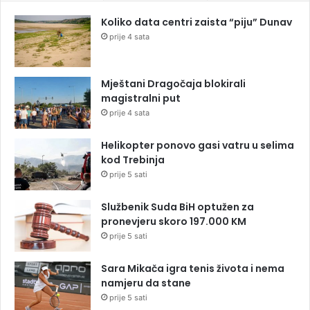
Koliko data centri zaista “piju” Dunav
prije 4 sata
Mještani Dragočaja blokirali
magistralni put
prije 4 sata
Helikopter ponovo gasi vatru u selima
kod Trebinja
prije 5 sati
Službenik Suda BiH optužen za
pronevjeru skoro 197.000 KM
prije 5 sati
Sara Mikača igra tenis života i nema
namjeru da stane
prije 5 sati