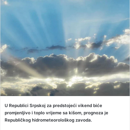
n
d
a
n
e
m
a
i
l
U Republici Srpskoj za predstojeći vikend biće
promjenljivo i toplo vrijeme sa kišom, prognoza je
Republičkog hidrometeorološkog zavoda.