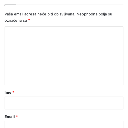
c
u
Vaša email adresa neće biti objavljivana.
Neophodna polja su
u
Š
označena sa
*
a
K
m
c
o
u
m
e
n
t
a
r
Ime
*
*
Email
*