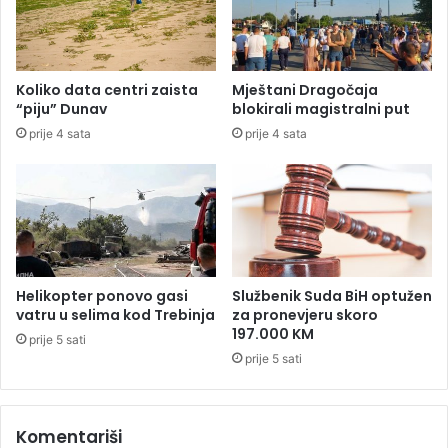
G
M
o
u
r
n
i
o
Koliko data centri zaista
Mještani Dragočaja
v
“piju” Dunav
blokirali magistralni put
u
prije 4 sata
prije 4 sata
p
o
l
i
c
i
j
s
Helikopter ponovo gasi
Službenik Suda BiH optužen
k
vatru u selima kod Trebinja
za pronevjeru skoro
u
197.000 KM
prije 5 sati
s
prije 5 sati
t
a
n
Komentariši
i