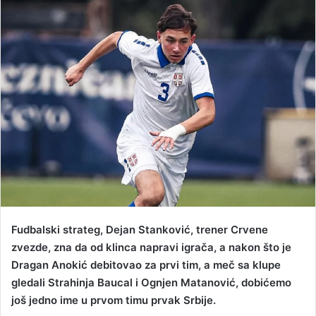
n
d
a
n
e
m
a
i
l
Fudbalski strateg, Dejan Stanković, trener Crvene
zvezde, zna da od klinca napravi igrača, a nakon što je
Dragan Anokić debitovao za prvi tim, a meč sa klupe
gledali Strahinja Baucal i Ognjen Matanović, dobićemo
još jedno ime u prvom timu prvak Srbije.