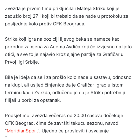
Zvezda je prvom timu priključila i Mateja Striku koji je
zadužio broj 27 i koji bi trebalo da se nađe u protokolu za
posljednje kolo protiv OFK Beograda.
Strika koji igra na poziciji lijevog beka se nameće kao
prirodna zamjena za Adema Avdića koji će izvjesno na ljeto
otići, a sve to je najavio kroz sjajne partije za Grafičar u
Prvoj ligi Srbije.
Bila je ideja da se i za prošlo kolo nađe u sastavu, odnosno
na klupi, ali usljed činjenice da je Grafičar igrao u istom
terminu kao i Zvezda, odlučeno je da je Strika potrebniji
filijali u borbi za opstanak.
Podsjetimo, Zvezda večeras od 20.00 časova dočekuje
OFK Beograd, čime će završiti tekuću sezonu, navodi
“
MeridianSport
“. Ujedno će proslaviti i osvajanje