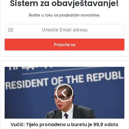
Sistem za obavještavanje!
Budite u toku sa posljednjim novostima.
U
n
e
s
i
t
e
E
V
m
u
a
č
i
i
l
ć
a
:
d
T
r
i
e
j
s
Vučić: Tijelo pronađeno u buretu je 99,9 odsto
e