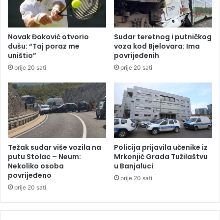
,
k
9
i
o
h
Novak Đoković otvorio
Sudar teretnog i putničkog
d
b
dušu: “Taj poraz me
voza kod Bjelovara: Ima
s
e
uništio”
povrijeđenih
t
b
prije 20 sati
prije 20 sati
o
a
N
:
e
T
š
r
o
i
v
d
i
e
ć
c
Težak sudar više vozila na
Policija prijavila učenike iz
,
e
putu Stolac – Neum:
Mrkonjić Grada Tužilaštvu
č
n
Nekoliko osoba
u Banjaluci
e
povrijeđeno
i
prije 20 sati
k
j
prije 20 sati
a
e
s
o
e
d