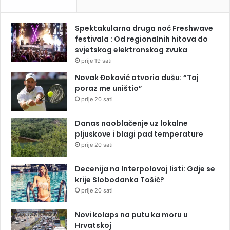
Spektakularna druga noć Freshwave
festivala : Od regionalnih hitova do
svjetskog elektronskog zvuka
prije 19 sati
Novak Đoković otvorio dušu: “Taj
poraz me uništio”
prije 20 sati
Danas naoblačenje uz lokalne
pljuskove i blagi pad temperature
prije 20 sati
Decenija na Interpolovoj listi: Gdje se
krije Slobodanka Tošić?
prije 20 sati
Novi kolaps na putu ka moru u
Hrvatskoj