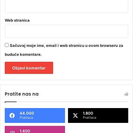
Web stranica
Sačuvaj moje ime, email i web stranicu u ovom browseru za
buduće komentare.
A
l
Pratite nas na
t
e
44.000
1.800
r
Pratilaca
Pratilaca
n
1.400
a