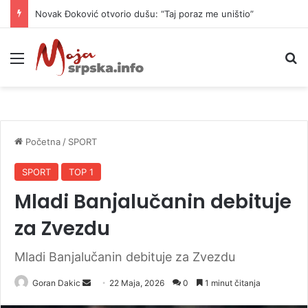
Novak Đoković otvorio dušu: “Taj poraz me uništio”
Meni
P
Početna
/
SPORT
SPORT
TOP 1
Mladi Banjalučanin debituje
za Zvezdu
Mladi Banjalučanin debituje za Zvezdu
Goran Dakic
S
22 Maja, 2026
0
1 minut čitanja
e